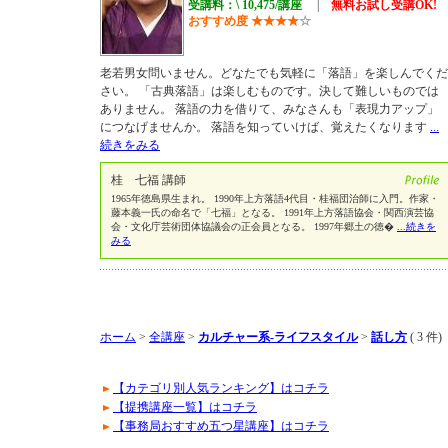
受講料：\ 10,475/講座
|
無料お試し受講OK!
おすすめ度
★
★
★
★
☆
老若男女問いません。どなたでも気軽に「落語」を楽しんでくだ
さい。 「古典落語」は楽しむものです。決して難しいものでは
ありません。 落語の力を借りて、みなさんも「表現力アップ」
につなげませんか。 落語を知っていけば、覚えたくなります
...
続きをみる
桂 七福 講師
1965年徳島県生まれ。 1990年上方落語4代目・桂福団治師に入門。作家・
藤本義一氏の命名で「七福」となる。 1991年上方落語協会・関西演芸協
会・文化庁芸術団体協議会の正会員となる。 1997年郷土の徳�
...続きを
みる
ホーム
>
全講座
>
カルチャー系-ライフスタイル
>
話し方
( 3 件)
【カテゴリ別人気ランキング】はコチラ
【提携講座一覧】はコチラ
【事務局おすすめ五つ星講座】はコチラ