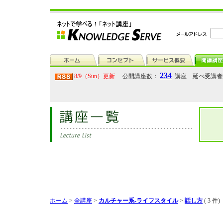
234
8/9（Sun）更新
公開講座数：
講座 延べ受講
ホーム
>
全講座
>
カルチャー系-ライフスタイル
>
話し方
( 3 件)