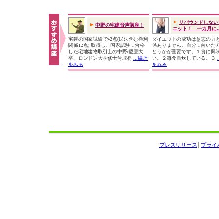
リバウンドしない
中野の宅建音声講座！
エット！ 一カ月に..
宅建の国家試験で42点(民法含む権利
ダイエットの成功は意志の力
関係12点) 取得し、国家試験に合格
係ありません。自分に向いた
した宅地建物取引士の中野(慶應大
どうかが重要です。１食に興
卒、ロンドン大学修士号取得
...続き
い。２毎食自炊している。３
をみる
をみる
プレスリリース
│
プライ