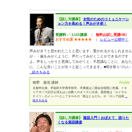
【話し方講座】
女性のためのコミュニケーシ
ョン力を高める！声みがき術！
受講料：\ 3,143/講座
|
無料お試し受講OK!
おすすめ度
★
★
★
★
★
|
レビュー公開中！
声みがき？と思われたことと思います。驚かれるかもしれません
が・・歯をみがくように、声だってみがくことができるのです
よ。声をしっかりと意識してみがくと、不思議なことに、あなた
に、こんな良いことが次々と起こってきます。■聞き取りづらい
...続きをみる
牧野 俊浩 講師
京都市出身。早稲田大学商学部卒。卒業後は二期会合唱団に所属。イタ
リアオペラ訪日公演をはじめ数々のオペラに出演。退団後は「ロイヤル
ナイツ」のメンバーとしてＮＨＫの「歌はともだち」や「ロシア語講
...
続きをみる
【話し方講座】
落語入門！おぼえて、語りた
くなる落語講座