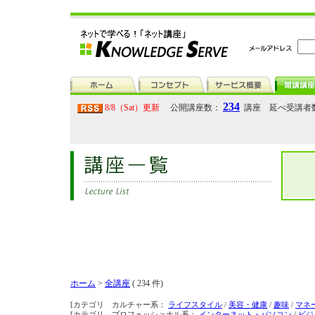
234
8/8（Sat）更新
公開講座数：
講座 延べ受講者
ホーム
>
全講座
( 234 件)
[カテゴリ カルチャー系：
ライフスタイル
/
美容・健康
/
趣味
/
マネ
[カテゴリ プロフェッショナル系：
インターネット・パソコン
/
ビジ