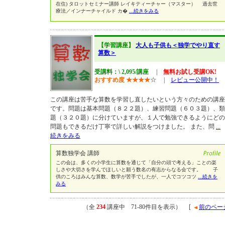
在住) タロットセミナー講師 レイキティーチャー（マスター） 過去世
療法／インナーチャイルド カ�
...続きをみる
【学習講座】
大人も子供も＜独学でやり直す
算数＞
受講料：\ 2,095/講座
|
無料お試し受講OK!
おすすめ度
★
★
★
★
☆
|
レビュー公開中！
この講座は苦手な算数を学習し直したいという方々のための講座
です。問題は基本問題（８２２題）、練習問題（６０３題）、類
題（３２０題）に分けていますが、１人で勉強できるようにどの
問題もできるだけ丁寧で詳しい解説をつけました。 また、問
...
続きをみる
算数独学会 講師
この会は、多くの小学生に算数を通じて「自分の頭で考える」ことの楽
しさや大切さを学んでほしいと願う数名の有志からなる会です。 子
供のころはみんな算数、数学が苦手でしたが、一人でコツコツ
...続きを
みる
（全
234
講座中 71-80件目を表示） [
前のペー