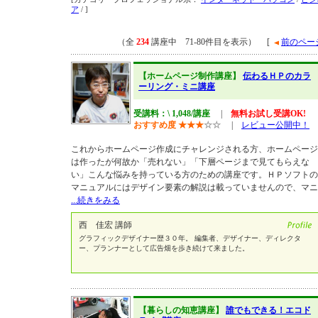
ア
/ ]
（全
234
講座中 71-80件目を表示） [
前のペー
【ホームページ制作講座】
伝わるＨＰのカラ
ーリング・ミニ講座
受講料：\ 1,048/講座
|
無料お試し受講OK!
おすすめ度
★
★
★
☆
☆
|
レビュー公開中！
これからホームページ作成にチャレンジされる方、ホームページ
は作ったが何故か「売れない」「下層ページまで見てもらえな
い」こんな悩みを持っている方のための講座です。ＨＰソフトの
マニュアルにはデザイン要素の解説は載っていませんので、マニ
...続きをみる
西 佳宏 講師
グラフィックデザイナー歴３０年。 編集者、デザイナー、ディレクタ
ー、プランナーとして広告畑を歩き続けて来ました。
【暮らしの知恵講座】
誰でもできる！エコド