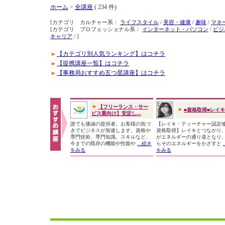
ホーム
>
全講座
( 234 件)
[カテゴリ カルチャー系：
ライフスタイル
/
美容・健康
/
趣味
/
マネ
[カテゴリ プロフェッショナル系：
インターネット・パソコン
/
ビジ
キャリア
/ ]
【カテゴリ別人気ランキング】はコチラ
【提携講座一覧】はコチラ
【事務局おすすめ五つ星講座】はコチラ
【フリーランス・サー
■資格取得■レイ
ビス業向け】安定し...
誰でも価値の提供者。お客様の気づ
【レイキ・ティーチャー認定
きでビジネスが加速します。資格や
資格取得】レイキとつながり
専門技術、専門知識、スキルなど、
がエネルギーの通り道となり
今までの既存の機能や性能や
...続き
らそのエネルギーをかざすと
をみる
をみる