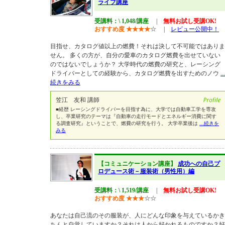
ライブ講座
受講料：\ 1,048/講座
|
無料お試し受講OK!
おすすめ度
★
★
★
★
☆
|
レビュー公開中！
目指せ、カタログ値以上の燃費！それは決して不可能ではありま
せん。 多くの方が、自分の愛車のカタログ燃費を出せていない
のではないでしょうか？ 大学時代の燃費の研究と、レーシング
ドライバーとしての経験から、カタログ燃費を出すためのノウ
...
続きをみる
笠江 友和 講師
■経歴 レーシングドライバーを目指す為に、大学では自動車工学を専攻
し、卒業研究のテーマは『自動車の走行モードとエネルギー消費に関す
る調査研究』ということで、燃費の研究を行う。 大学卒業後は
...続きを
みる
【コミュニケーション講座】
成功への自己プ
ロデュース術－服装術（男性用）編
受講料：\ 1,519/講座
|
無料お試し受講OK!
おすすめ度
★
★
★
☆
☆
あなたは自己流のその服装が、人にどんな印象を与えているかき
ちんと自覚していますか？それは人から好かれるものですか？好