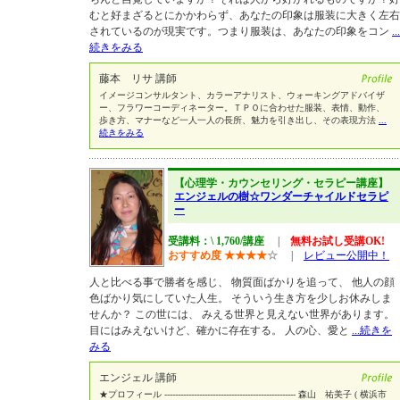
むと好まざるとにかかわらず、あなたの印象は服装に大きく左右
されているのが現実です。つまり服装は、あなたの印象をコン
...
続きをみる
藤本 リサ 講師
イメージコンサルタント、カラーアナリスト、ウォーキングアドバイザ
ー、フラワーコーディネーター。ＴＰＯに合わせた服装、表情、動作、
歩き方、マナーなど一人一人の長所、魅力を引き出し、その表現方法
...
続きをみる
【心理学・カウンセリング・セラピー講座】
エンジェルの樹☆ワンダーチャイルドセラピ
ー
受講料：\ 1,760/講座
|
無料お試し受講OK!
おすすめ度
★
★
★
★
☆
|
レビュー公開中！
人と比べる事で勝者を感じ、 物質面ばかりを追って、 他人の顔
色ばかり気にしていた人生。 そういう生き方を少しお休みしま
せんか？ この世には、 みえる世界と見えない世界があります。
目にはみえないけど、確かに存在する。 人の心、愛と
...続きを
みる
エンジェル 講師
★プロフィール ------------------------------------------------- 森山 祐美子 ( 横浜市