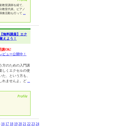
楽教室講師を経て、
分教室代表。ピアノ
演奏活動も行って
...
【無料講座】エク
を覚えよう！
講OK!
レビュー公開中！
う方のための入門講
楽しくエクセルの使
いた、という方も、
しれませんよ。ど
...
5
16
17
18
19
20
21
22
23
24