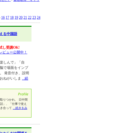
5
16
17
18
19
20
21
22
23
24
える中国語
試し受講OK!
レビュー公開中！
「楽しんで」「自
右脳で場面をインプ
。 発音付き、説明
くおねがいしま
...続
取りつかれ、 日中間
会話」、「仕事で使え
付き合って
...続きをみ