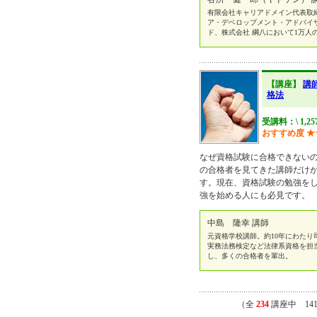
有限会社キャリアドメイン代表取締役 https:
ア・デベロップメント・アドバイ
ド、株式会社 綱八において1万人
【講座】
講
格法
受講料：\ 1,25
おすすめ度
★
なぜ資格試験に合格できない
の合格者を見てきた講師だけ
す。現在、資格試験の勉強を
強を始める人にも必見です。
中島 隆幸 講師
元資格学校講師。約10年にわた
実務法務検定など法律系資格を担当
し、多くの合格者を輩出。
（全
234
講座中 14