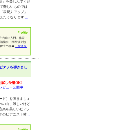
語」を楽しんでくだ
して難しいものでは
も「表現力アップ」
覚えたくなります
...
桂福団治師に入門。作家・
落語協会・関西演芸協
年郷土の徳�
...続きを
ピアノを弾きまし
お試し受講OK!
レビュー公開中！
ード）を弾きましょ
れの曲、難しいけど
音楽を美しいピアノ
年のピアニスト林
...