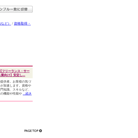
格など）
/
資格取得・
【フリーランス・サー
業向け】安定し...
の提供者。お客様の気づ
スが加速します。資格や
専門知識、スキルなど、
存の機能や性能や
...続き