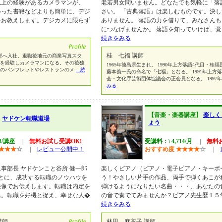
以上の経験があるカメラマンが、
老若男女問いません。どなたでも気軽に「落
いった書籍などよりも簡単に、デジ
さい。 「古典落語」は楽しむものです。決
をお教えします。デジカメに限らず
ありません。 落語の力を借りて、みなさん
につなげませんか。 落語を知っていけば、
続きをみる
桂 七福 講師
部へ入社。退職後地元の商業写真スタ
トを経験しカメラマンになる。その後独
1965年徳島県生まれ。 1990年上方落語4代目・
用のパンフレットやレストランのメ
...続
藤本義一氏の命名で「七福」となる。 1991年上方
会・文化庁芸術団体協議会の正会員となる。 1997
みる
【音楽・楽器講座】
楽しく
】
ヤドケン転職道場
ょう
43/講座
|
無料お試し受講OK!
受講料：\ 4,714/月
|
無料
★
★
★
☆
|
レビュー公開中！
おすすめ度
★
★
★
★
☆
|
事部長 ヤドケンこと谷所 健一郎
楽しくピアノ（ピアノ・電子ピアノ・キーボ
とに、成功する転職のノウハウを
う！やさしい片手の作品、両手で弾くあこが
映像でお伝えします。転職は内定を
弾けるようになりたい名曲・・・、あなたの
ん。転職を好機と捉え、幸せな人�
の音で奏でてみませんか？ピアノ先生歴１５
続きをみる
講師
林田 麻衣子 講師