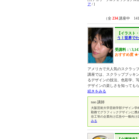
ア
/ ]
（全
234
講座中 14
【イラスト
う！世界でた
受講料：\ 3,1
おすすめ度
★
アメリカで大人気のスクラップ
講座では、スクラップブッキ
るデザインの技法、色彩学、
デザインの楽しさを知っても
続きをみる
nao 講師
大阪芸術大学芸術学部デザイン学
勤務でグラフィックデザインに携
谷工等の企業向け広告や一般向け
みる