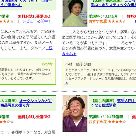
】
介護食の作り方（もう一口食べ
【医療・健康講座】
こころ
願うご家族へ）
学ぶ～ホリスティックな世
57/講座
|
無料お試し受講OK!
受講料：\ 3,143/月
|
無料
★
★
★
☆
|
レビュー公開中！
おすすめ度
★
★
★
★
☆
|
護にあたっておられる方、ご家族を
こころとからだはひとつながり。病気にな
家庭の台所でひと手間減らした介護
単に医学的にどこかが悪いだけではなく、心
私の自己紹介ですが、食品メーカ
ていることが多いものです。 こころとから
りました。 また、グループ
...続
自分の内面の問題に気づき、意識を変えてい
きをみる
小林 純子 講師
品開発をしておりました。 ボランティ
夫とエネルギーケアサロン・トライアングルhttp://www.go
があります。 義母の介護の中で学んだ
んでいます。 生活習慣病予防指導士、リフレクソ
いきたいと考えています。
スタープラクティショナー、生活倫理相談士、合気
る
ジネス講座】
オークションなどに
【話し方講座】
落語入門！
な商品写真の撮り方
くなる落語講座
48/講座
|
無料お試し受講OK!
受講料：\ 10,475/講座
|
無
★
★
☆
☆
おすすめ度
★
★
★
★
☆
ニュー、各種ポスターなど、対企業