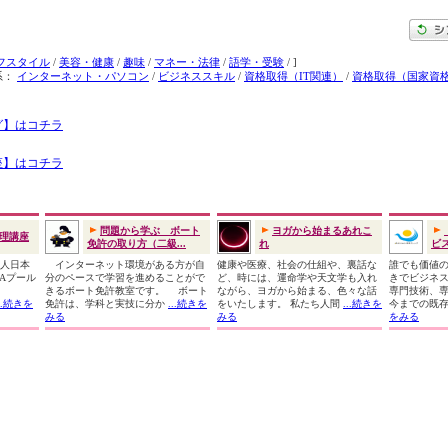
フスタイル
/
美容・健康
/
趣味
/
マネー・法律
/
語学・受験
/ ]
系：
インターネット・パソコン
/
ビジネススキル
/
資格取得（IT関連）
/
資格取得（国家資
グ】はコチラ
座】はコチラ
問題から学ぶ ボート
ヨガから始まるあれこ
理講座
免許の取り方（二級...
れ
ビス
法人日本
インターネット環境がある方が自
健康や医療、社会の仕組や、裏話な
誰でも価値
MAプール
分のペースで学習を進めることがで
ど、時には、運命学や天文学も入れ
きでビジネ
師
きるボート免許教室です。 ボート
ながら、ヨガから始まる、色々な話
専門技術、
...続きを
免許は、学科と実技に分か
...続きを
をいたします。 私たち人間
...続きを
今までの既
みる
みる
をみる