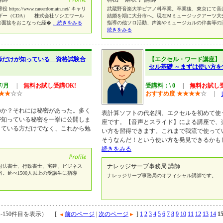
//www.careerdomain.net/ キャリ
武蔵野音楽大学ピアノ科卒業。卒業後、東京にて音
ザー（CDA） 株式会社ソシエワール
結婚を期に大分市へ。現在Ｍミュージックアーツ大
の面接をおこなった経�
...続きをみる
指導の他ソロ活動、声楽やミュージカルの伴奏等の
続きをみる
師だけが知っている 資格試験合
【エクセル・ワード講座】
セル基礎 ～まずは使い方
7/月
|
無料お試し受講OK!
受講料：\ 0
|
無料お試し受
★
★
☆
☆
おすすめ度
★
★
★
★
☆
|
のか？それには秘密があった。多く
表計算ソフトの代名詞、エクセルを初めて使
が知っている秘密を一挙に公開しま
座です。【音声とスライド】による講座で、
している方だけでなく、これから勉
い方を習得できます。これまで我流で使って
そうなんだ！という使い方を発見できるかも
続きをみる
ナレッジサーブ事務局 講師
り司法書士、行政書士、宅建、ビジネス
。延べ1500人以上の受講生に指導
ナレッジサーブ事務局のオフィシャル講師です。
1-150件目を表示） [
前のページ
|
次のページ
]
1
2
3
4
5
6
7
8
9
10
11
12
13
14
1