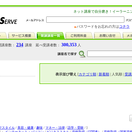
ネット講座で自分磨き！イーラーニ
パスワードをお忘れの方は
コチラ
234
300,353
講座数：
講座 延べ受講者数：
人
表示並び替え
[
カテゴリ順
|
新着順
| 人気順 |
受講
フスタイル
/
美容・健康
/
趣味
/
マネー・法律
/
語学・受験
/ ]
系：
インターネット・パソコン
/
ビジネススキル
/
資格取得（IT関連）
/
資格取得（国家資