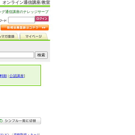
オンライン通信講座/教室
ング通信講座のナレッジサーブ
料順
|
公認講座
]
格など）
/
資格取得・キャリ