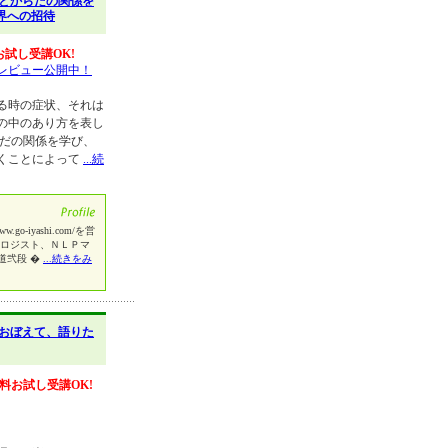
とからだの関係を
界への招待
お試し受講OK!
レビュー公開中！
る時の症状、それは
の中のあり方を表し
だの関係を学び、
くことによって
...続
-iyashi.com/を営
ロジスト、ＮＬＰマ
道弐段 �
...続きをみ
おぼえて、語りた
料お試し受講OK!