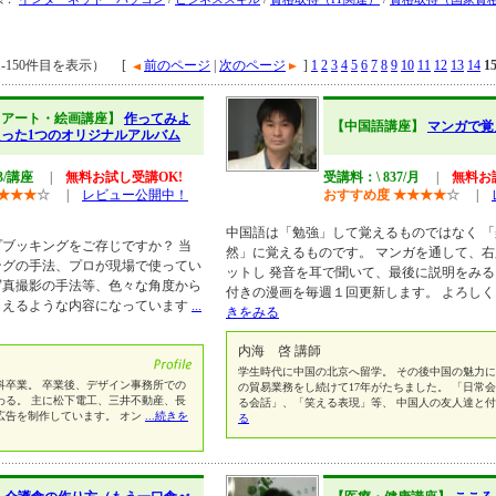
1-150件目を表示） [
前のページ
|
次のページ
]
1
2
3
4
5
6
7
8
9
10
11
12
13
14
1
・アート・絵画講座】
作ってみよ
【中国語講座】
マンガで覚
った1つのオリジナルアルバム
43/講座
|
無料お試し受講OK!
受講料：\ 837/月
|
無料お
★
★
★
☆
|
レビュー公開中！
おすすめ度
★
★
★
★
☆
|
中国語は「勉強」して覚えるものではなく 
ブッキングをご存じですか？ 当
然」に覚えるものです。 マンガを通して、
ングの手法、プロが現場で使ってい
ットし 発音を耳で聞いて、最後に説明をみる
写真撮影の手法等、色々な角度から
付きの漫画を毎週１回更新します。 よろし
らえるような内容になっています
...
きをみる
内海 啓 講師
学生時代に中国の北京へ留学。 その後中国の魅力に
科卒業。 卒業後、デザイン事務所での
の貿易業務をし続けて17年がたちました。 「日常
わる。 主に松下電工、三井不動産、長
る会話」、「笑える表現」等、 中国人の友人達と
広告を制作しています。 オン
...続きを
る