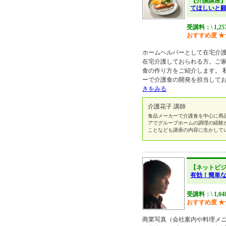
【介護講座
てほしいと
受講料：\ 1,2
おすすめ度
★
ホームヘルパーとして在宅介
在宅介護しておられる方。ご
食の作り方をご紹介します。 
ーで介護食の開発を担当してお
きをみる
介護花子 講師
食品メーカーで介護食を中心に商
アでグループホームの調理の経験
ことなども講座の内容に生かして
【ネットビ
有効！簡単
受講料：\ 1,0
おすすめ度
★
商業写真（会社案内や料理メ