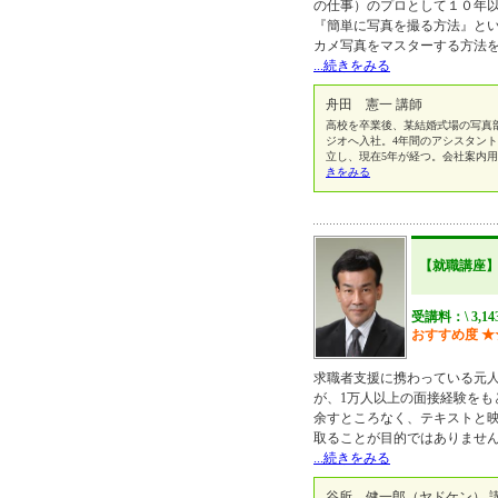
の仕事）のプロとして１０年
『簡単に写真を撮る方法』と
カメ写真をマスターする方法
...続きをみる
舟田 憲一 講師
高校を卒業後、某結婚式場の写真
ジオへ入社。4年間のアシスタン
立し、現在5年が経つ。会社案内
きをみる
【就職講座
受講料：\ 3,1
おすすめ度
★
求職者支援に携わっている元人
が、1万人以上の面接経験をも
余すところなく、テキストと
取ることが目的ではありませ
...続きをみる
谷所 健一郎（ヤドケン） 