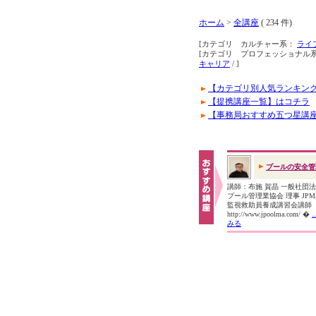
ホーム
>
全講座
( 234 件)
[カテゴリ カルチャー系：
ライ
[カテゴリ プロフェッショナル
キャリア
/ ]
【カテゴリ別人気ランキン
【提携講座一覧】はコチラ
【事務局おすすめ五つ星講
プールの安全管
講師：布施 賀晶 一般社団
プール管理業協会 理事 JP
監視救助員養成講習会講
http://www.jpoolma.com/ �
みる