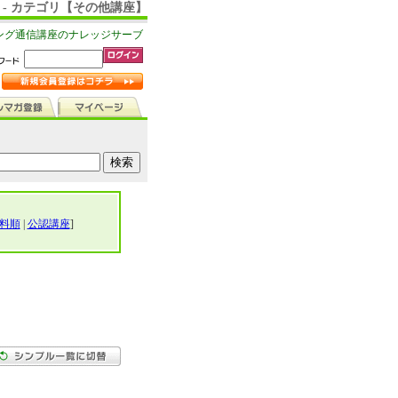
 - カテゴリ【その他講座】
ング通信講座のナレッジサーブ
料順
|
公認講座
]