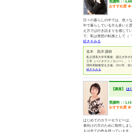
受講料：\ 4,4
おすすめ度
★
日々の暮らしの中では、色々
中で暮らしている方も多いと
え方では行き詰まりを感じてい
で、私は発想の転換として（
続きをみる
並木 高洋 講師
私立理系大学卒業後、国立大学大
工学（バイオテクノロジー）。Ｉ
理科実験教室を主催。2011年、
続きをみる
【講座】
は
受講料：\ 3,1
おすすめ度
★
はじめてのカラーセラピーは
者向けの方のために制作しまし
人は全ての色を持っています