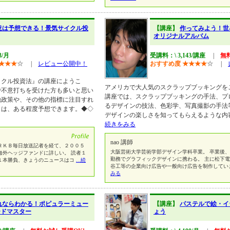
況は予想できる！景気サイクル投
【講座】
作ってみよう！世
オリジナルアルバム
3/月
受講料：\ 3,143/講座
|
無
★
★
★
☆
|
レビュー公開中！
おすすめ度
★
★
★
★
☆
|
イクル投資法』の講座にようこ
アメリカで大人気のスクラップブッキングを
で不意打ちを受けた方も多いと思い
講座では、スクラップブッキングの手法、プ
融政策や、その他の指標に注目すれ
るデザインの技法、色彩学、写真撮影の手法
ュは、ある程度予想できます。◆◇
デザインの楽しさを知ってもらえるような内
続きをみる
nao 講師
ＲＫＢ毎日放送記者を経て、２００５
大阪芸術大学芸術学部デザイン学科卒業。 卒業後
海外ヘッジファンドに詳しい。 読者１
勤務でグラフィックデザインに携わる。 主に松下
１本勝負、きょうのニュースはコ
...続
谷工等の企業向け広告や一般向け広告を制作してい
みる
れならわかる！ポピュラーミュー
【講座】
パステルで絵・イ
ードマスター
ょう