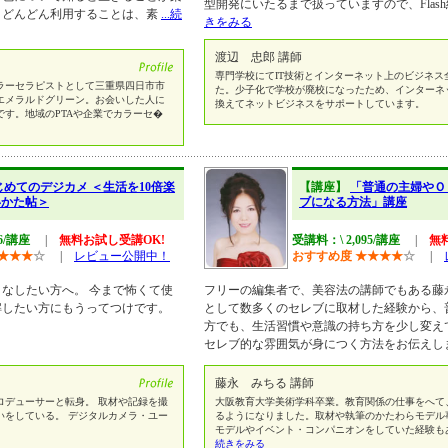
型開発にいたるまで扱っていますので、Flas
、どんどん利用することは、素
...続
きをみる
渡辺 忠郎 講師
専門学校にてIT技術とインターネット上のビジネス
ラーセラピストとして三重県四日市市
た。少子化で学校が廃校になったため、インターネ
エメラルドグリーン。お会いした人に
換えてネットビジネスをサポートしています。
す。地域のPTAや企業でカラーセ�
じめてのデジカメ ＜生活を10倍楽
【講座】
「普通の主婦やＯ
いかた帖＞
ブになる方法」講座
46/講座
|
無料お試し受講OK!
受講料：\ 2,095/講座
|
無
★
★
★
☆
|
レビュー公開中！
おすすめ度
★
★
★
★
☆
|
なしたい方へ。 今まで怖くて使
フリーの編集者で、美容法の講師でもある藤
解したい方にもうってつけです。
として数多くのセレブに取材した経験から、
方でも、生活習慣や意識の持ち方を少し変え
セレブ的な雰囲気が身につく方法をお伝えし
藤永 みちる 講師
ロデューサーと転身。 取材や記録を撮
大阪教育大学美術学科卒業。教育関係の仕事をへて
いをしている。 デジタルカメラ・ユー
るようになりました。取材や執筆のかたわらモデル
モデルやイベント・コンパニオンをしていた経験も
続きをみる