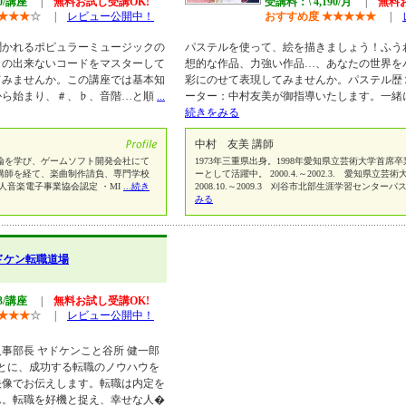
90/講座
|
無料お試し受講OK!
受講料：\ 4,190/月
|
無料
★
★
★
☆
|
レビュー公開中！
おすすめ度
★
★
★
★
★
|
聞かれるポピュラーミュージックの
パステルを使って、絵を描きましょう！ふう
との出来ないコードをマスターして
想的な作品、力強い作品…、あなたの世界を
てみませんか。この講座では基本知
彩にのせて表現してみませんか。パステル歴
から始まり、＃、♭、音階…と順
...
ーター：中村友美が御指導いたします。一緒
続きをみる
中村 友美 講師
論を学び、ゲームソフト開発会社にて
1973年三重県出身。1998年愛知県立芸術大学首席
講師を経て、楽曲制作請負、専門学校
ーとして活躍中。 2000.4.～2002.3. 愛知県立
人音楽電子事業協会認定 ・MI
...続き
2008.10.～2009.3 刈谷市北部生涯学習センター
みる
ドケン転職道場
43/講座
|
無料お試し受講OK!
★
★
★
☆
|
レビュー公開中！
事部長 ヤドケンこと谷所 健一郎
とに、成功する転職のノウハウを
映像でお伝えします。転職は内定を
ん。転職を好機と捉え、幸せな人�