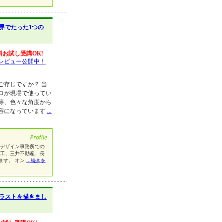
界でたった1つの
料お試し受講OK!
レビュー公開中！
ご存じですか？ 当
ロが現場で使ってい
等、色々な角度から
容になっています
...
、デザイン事務所での
電工、三井不動産、長
ます。 オン
...続きを
ラストを描きまし