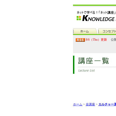
8/6（Thu）更新
公開
ホーム
>
全講座
>
カルチャー