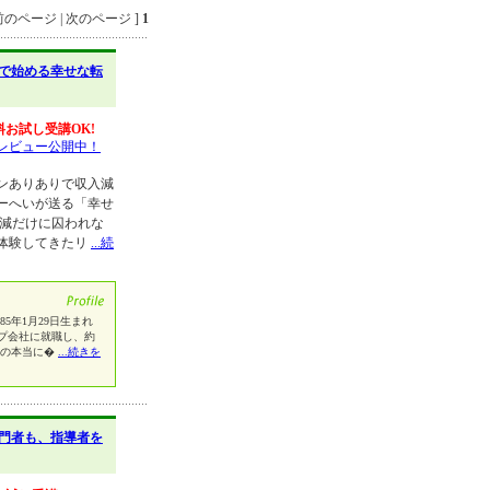
のページ | 次のページ ]
1
で始める幸せな転
料お試し受講OK!
レビュー公開中！
ンありありで収入減
ーへいが送る「幸せ
減だけに囚われな
体験してきたリ
...続
5年1月29日生まれ
プ会社に就職し、約
分の本当に�
...続きを
門者も、指導者を