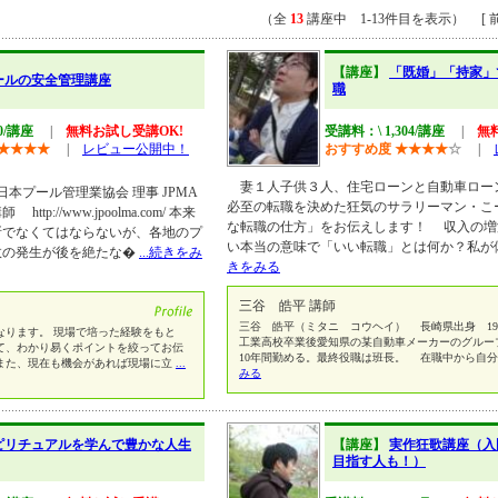
（全
13
講座中 1-13件目を表示） [ 前
【講座】
「既婚」「持家」
ールの安全管理講座
職
60/講座
|
無料お試し受講OK!
受講料：\ 1,304/講座
|
無
★
★
★
★
|
レビュー公開中！
おすすめ度
★
★
★
★
☆
|
妻１人子供３人、住宅ローンと自動車ロー
日本プール管理業協会 理事 JPMA
必至の転職を決めた狂気のサラリーマン・こ
://www.jpoolma.com/ 本来
な転職の仕方」をお伝えします！ 収入の増
所でなくてはならないが、各地のプ
い本当の意味で「いい転職」とは何か？私が
故の発生が後を絶たな�
...続きをみ
きをみる
三谷 皓平 講師
三谷 皓平（ミタニ コウヘイ） 長崎県出身 198
なります。 現場で培った経験をもと
工業高校卒業後愛知県の某自動車メーカーのグルー
て、わかり易くポイントを絞ってお伝
10年間勤める。最終役職は班長。 在職中から自
また、現在も機会があれば現場に立
...
みる
ピリチュアルを学んで豊かな人生
【講座】
実作狂歌講座（入
目指す人も！）