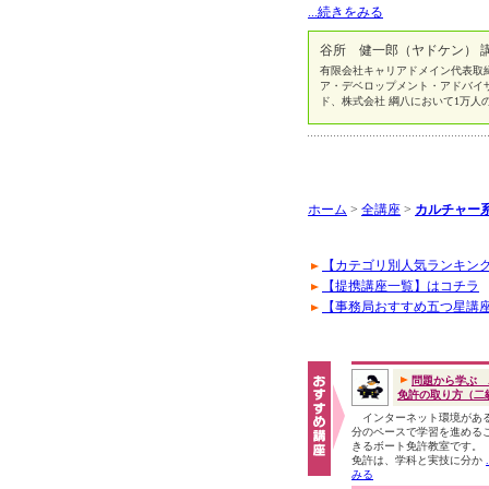
...続きをみる
谷所 健一郎（ヤドケン） 
有限会社キャリアドメイン代表取締役 https:
ア・デベロップメント・アドバイ
ド、株式会社 綱八において1万人
ホーム
>
全講座
>
カルチャー
【カテゴリ別人気ランキン
【提携講座一覧】はコチラ
【事務局おすすめ五つ星講
問題から学ぶ 
免許の取り方（二級.
インターネット環境があ
分のペースで学習を進める
きるボート免許教室です。
免許は、学科と実技に分か
みる