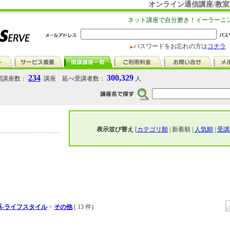
オンライン通信講座/教室
ネット講座で自分磨き！イーラーニ
パスワードをお忘れの方は
コチラ
234
300,329
講座数：
講座 延べ受講者数：
人
表示並び替え
[
カテゴリ順
| 新着順 |
人気順
|
受講
系-ライフスタイル
>
その他
( 13 件)