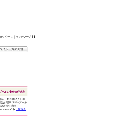
のページ | 次のページ ]
1
プールの安全管理講座
賀晶 一般社団法人日本
協会 理事 JPMAプール
養成講習会講師
poolma.com/ �
...続きを