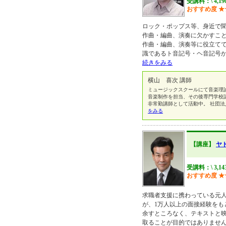
受講料：\ 4,1
おすすめ度
★
ロック・ポップス等、身近で
作曲・編曲、演奏に欠かすこ
作曲・編曲、演奏等に役立て
識であるト音記号・ヘ音記号
続きをみる
横山 喜次 講師
ミュージックスクールにて音楽理
音楽制作を担当、その後専門学校
非常勤講師として活動中。 社団法
をみる
【講座】
ヤ
受講料：\ 3,1
おすすめ度
★
求職者支援に携わっている元人
が、1万人以上の面接経験をも
余すところなく、テキストと
取ることが目的ではありませ