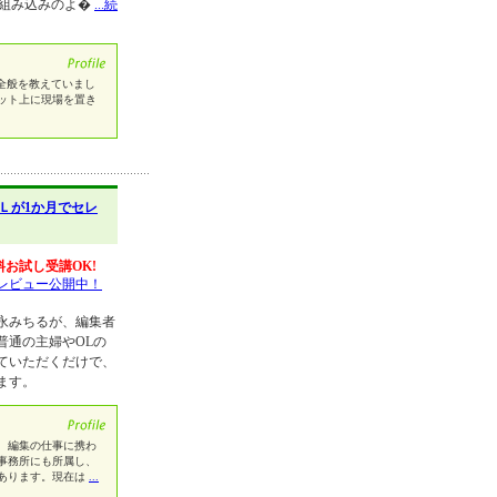
h組み込みのよ�
...続
全般を教えていまし
ット上に現場を置き
Ｌが1か月でセレ
料お試し受講OK!
レビュー公開中！
永みちるが、編集者
普通の主婦やOLの
ていただくだけで、
ます。
、編集の仕事に携わ
事務所にも所属し、
あります。現在は
...