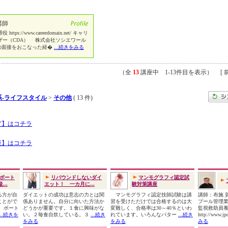
講師
//www.careerdomain.net/ キャリ
ザー（CDA） 株式会社ソシエワール
の面接をおこなった経�
...続きをみる
（全
13
講座中 1-13件目を表示） [ 前
系-ライフスタイル
>
その他
( 13 件)
グ】はコチラ
座】はコチラ
ボート
リバウンドしないダイ
マンモグラフィ認定試
..
エット！ 一カ月に...
験対策講座
る方が自
ダイエットの成功は意志の力とは関
マンモグラフィ認定技師試験は講
講師：布施 
ことがで
係ありません。自分に向いた方法か
習を受けただけでは合格するのは大
プール管理業
 ボート
どうかが重要です。１食に興味がな
変難しく、合格率は30～40％といわ
監視救助員
...続きを
い。２毎食自炊している。３
...続き
れています。いろんなパター
...続き
http://www.j
をみる
をみる
みる