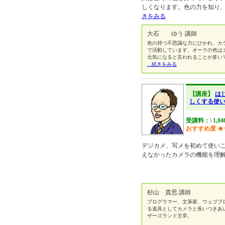
しくなります。色の力を知り
きをみる
大石 ゆう 講師
色の持つ不思議な力にひかれ、カ
で活動しています。オーラの色は
元気になると言われることが多いで
...続きをみる
【講座】
は
しくする使
受講料：\ 1,0
おすすめ度
★
デジカメ、写メを初めて使いこ
えなかったカメラの機能を理
杉山 貴思 講師
プログラマー、文筆家、ウェブプ
る道具としてカメラと長いつきあ
ザーズランド主宰。