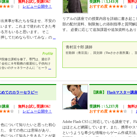
00/講座
|
無料お試し受講OK!
受講料：\ 3,143/月
|
無料
★
★
★
☆
|
レビュー公開中！
おすすめ度
★
★
★
★
☆
|
リアルの講座での授業内容を詳細に書き起こ
な出来事が私たちを悩ませ、不安の
部の配付資料、制限無しの添削指導と質問解
思います。これまで使われてきた考
す。 必要に応じて追加課題や追加資料もあ
る方もいると思います。 そこ
「押してだめなら引いてみな」の
...
青村豆十郎 講師
狂歌師（青豆流）、回文師（Theさかさ座所属）、
学院修士課程を修了。専門は、遺伝子
Ｔ会社に８年勤務の後退社し子供向け
知り合いのチャネラーさんに「ヒーラ
...
じめてのカラーセラピー
【講座】
Flashマスター講
43/講座
|
無料お試し受講OK!
受講料：\ 5,237/月
|
無料
★
★
★
☆
|
レビュー公開中！
おすすめ度
★
★
★
★
☆
|
Adobe Flash CS5 に対応している講座です。
、色について知りたいと思った初心
はほとんど網羅しています。また、携帯やスマー
た。 全ての色には意味があり、
というような希少な情報からゲーム作成方法
。色について知ると生きることが楽