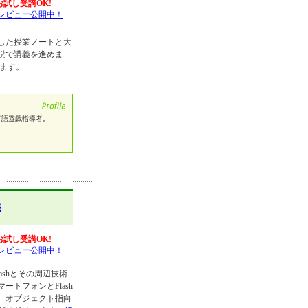
お試し受講OK!
レビュー公開中！
した授業ノートと大
説で講義を進めま
ります。
言語遊戯指導者。
座
お試し受講OK!
レビュー公開中！
Flashとその周辺技術
トフォンとFlash
、オブジェクト指向