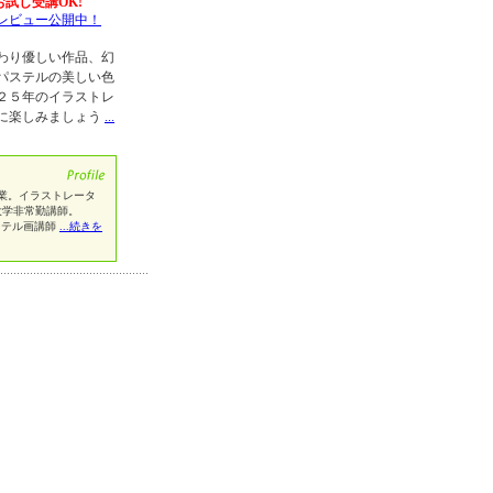
お試し受講OK!
レビュー公開中！
わり優しい作品、幻
パステルの美しい色
２５年のイラストレ
に楽しみましょう
...
卒業。イラストレータ
芸術大学非常勤講師。
パステル画講師
...続きを