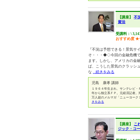
【講座】
不
資法
受講料：\ 3,14
おすすめ度
★
『不況は予想できる！景気サ
そ・・・◆◇今回の金融危機
ます。しかし、アメリカの金
ば、こうした景気のクラッシ
な
...続きをみる
児島 康孝 講師
１９６４年生まれ、サンテレビ・
年から独立系ＦＰ。元経済記者。
万人超のメルマガ「ニューヨーク
きをみる
【講座】
こ
ジック・コ