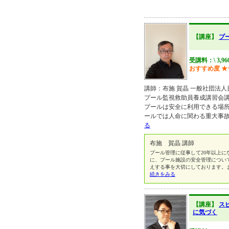
【講座】
プ
受講料：\ 3,9
おすすめ度
★
講師：布施 賀晶 一般社団法人
プール監視救助員養成講習会講師 http
プールは安全に利用できる場
ールでは人命に関わる重大事
る
布施 賀晶 講師
プール管理に従事して20年以上に
に、プール施設の安全管理につい
えする事を大切にしております。
続きをみる
【講座】
ス
に気づく