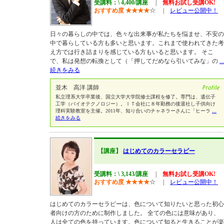
受講料：\ 4,400/講座
|
無料お試し受講OK!
おすすめ度
★
★
★
★
☆
|
レビュー公開中！
日々の暮らしの中では、色々な出来事が私たちを悩ませ、不安の
中で暮らしている方も多いと思います。これまで使われてきた考
え方では行き詰まりを感じている方もいると思います。 そこ
で、私は発想の転換として（「押してだめなら引いてみな」の
...
続きをみる
並木 高洋 講師
私立理系大学卒業後、国立大学大学院修士課程を修了。専門は、遺伝子
工学（バイオテクノロジー）。ＩＴ会社に８年勤務の後退社し子供向け
理科実験教室を主催。2011年、知り合いのチャネラーさんに「ヒーラ
...
続きをみる
【講座】
はじめてのカラーセラピー
受講料：\ 3,143/講座
|
無料お試し受講OK!
おすすめ度
★
★
★
★
☆
|
レビュー公開中！
はじめてのカラーセラピーは、色について知りたいと思った初心
者向けの方のために制作しました。 全ての色には意味があり、
人は全ての色を持っています。色について知ると生きることが楽