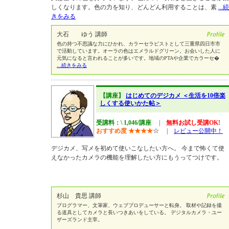
しくなります。色の力を知り、どんどん利用することは、素
...続
きをみる
大石 ゆう 講師
色の持つ不思議な力にひかれ、カラーセラピストとして三重県四日市市
で活動しています。オーラの色はエメラルドグリーン。お会いした人に
元気になると言われることが多いです。地域のPTAや企業でカラーセ�
...続きをみる
【講座】
はじめてのデジカメ ＜生活を10倍楽
しくする使いかた帖＞
受講料：\ 1,046/講座
|
無料お試し受講OK!
おすすめ度
★
★
★
★
☆
|
レビュー公開中！
デジカメ、写メを初めて使いこなしたい方へ。 今まで怖くて使
えなかったカメラの機能を理解したい方にもうってつけです。
杉山 貴思 講師
プログラマー、文筆家、ウェブプロデューサーと転身。 取材や記録を撮
る道具としてカメラと長いつきあいをしている。 デジタルカメラ・ユー
ザーズランド主宰。