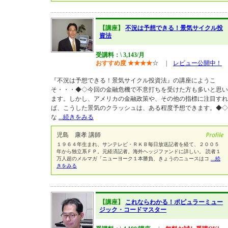
【講座】
不況は予想できる！景気サイクル投
資法
受講料：\ 3,143/月
おすすめ度
★
★
★
★
☆
|
レビュー公開中！
『不況は予想できる！景気サイクル投資法』の講座にようこ
そ・・・◆◇今回の金融危機で不意打ちを受けた方も多いと思い
ます。しかし、アメリカの金融政策や、その他の指標に注目すれ
ば、こうした景気のクラッシュは、ある程度予想できます。◆◇
な
...続きをみる
児島 康孝 講師
１９６４年生まれ、サンテレビ・ＲＫＢ毎日放送記者を経て、２００５
年から独立系ＦＰ。元経済記者。海外ヘッジファンドに詳しい。 読者１
万人超のメルマガ「ニューヨーク１本勝負、きょうのニュースはコ
...続
きをみる
【講座】
これならわかる！ポピュラーミュー
ジック・コードマスター