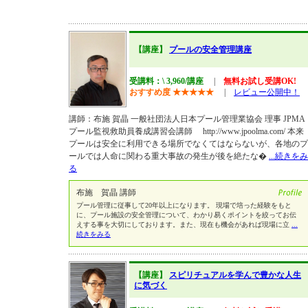
【講座】
プールの安全管理講座
受講料：\ 3,960/講座
|
無料お試し受講OK!
おすすめ度
★
★
★
★
★
|
レビュー公開中！
講師：布施 賀晶 一般社団法人日本プール管理業協会 理事 JPMA
プール監視救助員養成講習会講師 http://www.jpoolma.com/ 本来
プールは安全に利用できる場所でなくてはならないが、各地のプ
ールでは人命に関わる重大事故の発生が後を絶たな�
...続きをみ
る
布施 賀晶 講師
プール管理に従事して20年以上になります。 現場で培った経験をもと
に、プール施設の安全管理について、わかり易くポイントを絞ってお伝
えする事を大切にしております。また、現在も機会があれば現場に立
...
続きをみる
【講座】
スピリチュアルを学んで豊かな人生
に気づく