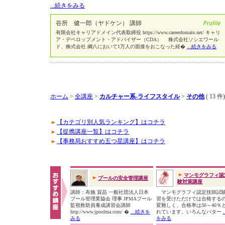
...続きをみる
谷所 健一郎（ヤドケン） 講師
有限会社キャリアドメイン代表取締役 https://www.careerdomain.net/ キャリ
ア・デベロップメント・アドバイザー（CDA） 株式会社ソシエワール
ド、株式会社 綱八において1万人の面接をおこなった経�
...続きをみる
ホーム
>
全講座
>
カルチャー系-ライフスタイル
>
その他
( 13 件)
【カテゴリ別人気ランキング】はコチラ
【提携講座一覧】はコチラ
【事務局おすすめ五つ星講座】はコチラ
マンモグラフィ認
プールの安全管理講座
験対策講座
講師：布施 賀晶 一般社団法人日本
マンモグラフィ認定技師試
プール管理業協会 理事 JPMAプール
習を受けただけでは合格する
監視救助員養成講習会講師
変難しく、合格率は30～40％
http://www.jpoolma.com/ �
...続きを
れています。いろんなパター
みる
をみる