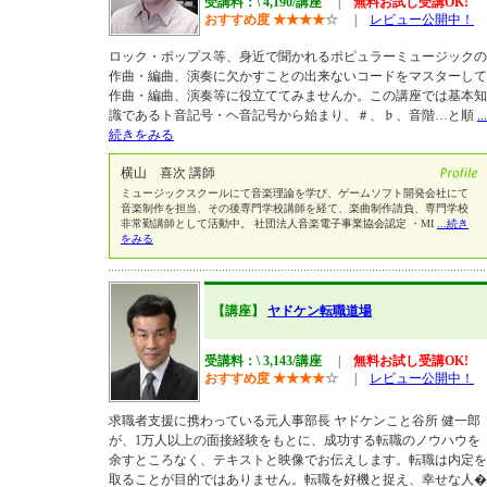
受講料：\ 4,190/講座
|
無料お試し受講OK!
おすすめ度
★
★
★
★
☆
|
レビュー公開中！
ロック・ポップス等、身近で聞かれるポピュラーミュージックの
作曲・編曲、演奏に欠かすことの出来ないコードをマスターして
作曲・編曲、演奏等に役立ててみませんか。この講座では基本知
識であるト音記号・ヘ音記号から始まり、＃、♭、音階…と順
...
続きをみる
横山 喜次 講師
ミュージックスクールにて音楽理論を学び、ゲームソフト開発会社にて
音楽制作を担当、その後専門学校講師を経て、楽曲制作請負、専門学校
非常勤講師として活動中。 社団法人音楽電子事業協会認定 ・MI
...続き
をみる
【講座】
ヤドケン転職道場
受講料：\ 3,143/講座
|
無料お試し受講OK!
おすすめ度
★
★
★
★
☆
|
レビュー公開中！
求職者支援に携わっている元人事部長 ヤドケンこと谷所 健一郎
が、1万人以上の面接経験をもとに、成功する転職のノウハウを
余すところなく、テキストと映像でお伝えします。転職は内定を
取ることが目的ではありません。転職を好機と捉え、幸せな人�