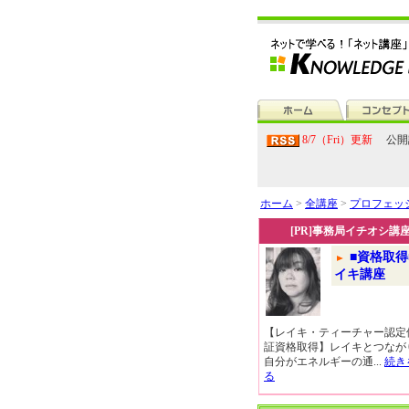
8/7（Fri）更新
公開
ホーム
>
全講座
>
プロフェッ
[PR]事務局イチオシ講
■資格取得
イキ講座
【レイキ・ティーチャー認定
証資格取得】レイキとつなが
自分がエネルギーの通...
続き
る