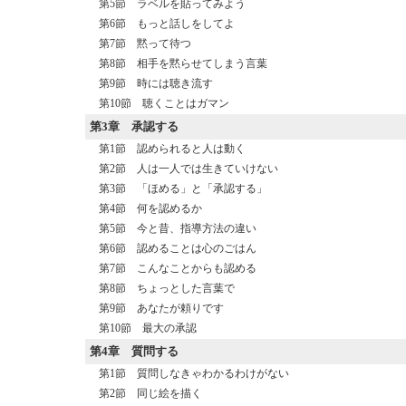
第5節 ラベルを貼ってみよう
第6節 もっと話しをしてよ
第7節 黙って待つ
第8節 相手を黙らせてしまう言葉
第9節 時には聴き流す
第10節 聴くことはガマン
第3章
承認する
第1節 認められると人は動く
第2節 人は一人では生きていけない
第3節 「ほめる」と「承認する」
第4節 何を認めるか
第5節 今と昔、指導方法の違い
第6節 認めることは心のごはん
第7節 こんなことからも認める
第8節 ちょっとした言葉で
第9節 あなたが頼りです
第10節 最大の承認
第4章
質問する
第1節 質問しなきゃわかるわけがない
第2節 同じ絵を描く