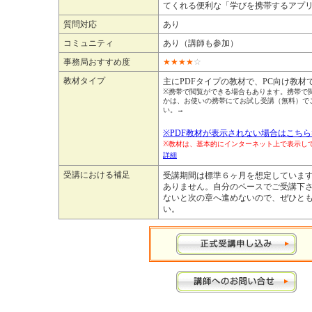
てくれる便利な「学びを携帯するアプ
質問対応
あり
コミュニティ
あり（講師も参加）
事務局おすすめ度
★
★
★
★
☆
教材タイプ
主にPDFタイプの教材で、PC向け教材
※携帯で閲覧ができる場合もあります。携帯で
かは、お使いの携帯にてお試し受講（無料）で
い。→
※PDF教材が表示されない場合はこちら
※教材は、基本的にインターネット上で表示
詳細
受講における補足
受講期間は標準６ヶ月を想定していま
ありません。自分のペースでご受講下さ
ないと次の章へ進めないので、ぜひと
い。