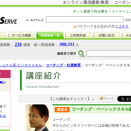
オンライン通信講座/教室： コーチ
ネット講座で自分磨き！イーラーニ
パスワードをお忘れの方は
コチラ
234
300,331
講座数：
講座 延べ受講者数：
人
ショナル系-ビジネススキル
>
コーチング・社員教育
>
コーチング・ベーシックスキ
座
■レ
【この講座をチェック！】→
修了
コーチング・ベーシックスキル
り、
をみ
コーチング。
今からのビジネスリーダーには必修の技術である