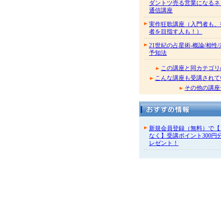
ダントツ売る営業になるネ
通信講座
実作狂歌講座（入門者も、
者を目指す人も！）
21世紀の占星術-概論/相性
予知法
この講座と同カテゴリ
こんな講座も受講されて
その他の講座
新規会員登録（無料）で【
なく】受講ポイント300円
レゼント！