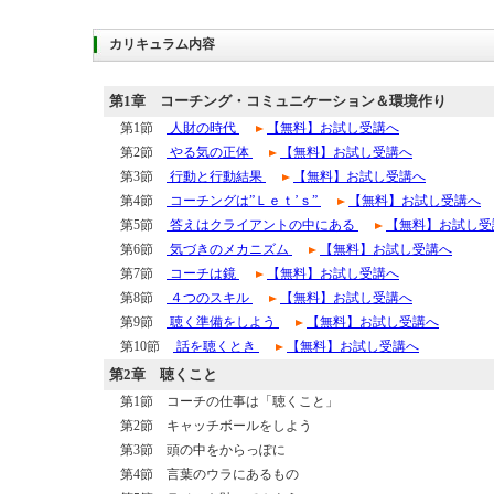
カリキュラム内容
第1章
コーチング・コミュニケーション＆環境作り
第1節
人財の時代
【無料】お試し受講へ
第2節
やる気の正体
【無料】お試し受講へ
第3節
行動と行動結果
【無料】お試し受講へ
第4節
コーチングは”Ｌｅｔ’ｓ”
【無料】お試し受講へ
第5節
答えはクライアントの中にある
【無料】お試し受
第6節
気づきのメカニズム
【無料】お試し受講へ
第7節
コーチは鏡
【無料】お試し受講へ
第8節
４つのスキル
【無料】お試し受講へ
第9節
聴く準備をしよう
【無料】お試し受講へ
第10節
話を聴くとき
【無料】お試し受講へ
第2章
聴くこと
第1節 コーチの仕事は「聴くこと」
第2節 キャッチボールをしよう
第3節 頭の中をからっぽに
第4節 言葉のウラにあるもの