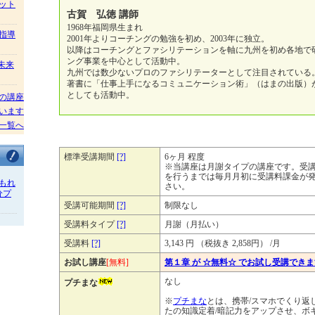
ット
古賀 弘徳 講師
1968年福岡県生まれ
指導
2001年よりコーチングの勉強を初め、2003年に独立。
以降はコーチングとファシリテーションを軸に九州を初め各地で
ング事業を中心として活動中。
/未来
九州では数少ないプロのファシリテーターとして注目されている
著書に「仕事上手になるコミュニケーション術」（はまの出版）
としても活動中。
の講座
います
一覧へ
標準受講期間
[?]
6ヶ月 程度
※当講座は月謝タイプの講座です。受
を行うまでは毎月月初に受講料課金が
もれ
さい。
分プ
受講可能期間
[?]
制限なし
受講料タイプ
[?]
月謝（月払い）
受講料
[?]
3,143 円 （税抜き 2,858円） /月
お試し講座
[無料]
第１章 が ☆無料☆ でお試し受講でき
なし
プチまな
※
プチまな
とは、携帯/スマホでくり返
たの知識定着/暗記力をアップさせ、ボ