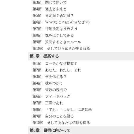
第3節 閉じて開いて
第4節 過去と未来と
第5節 肯定派？否定派？
第6節 What(なに？)とWhy(なぜ？)
第7節 行動決定は４Ｗ２Ｈ
第8節 塊をほぐしてみる
第9節 質問するときのルール
第10節 そしてひらめきが生まれる
第5章
提案する
第1節 コーチがなぜ提案？
第2節 あなた、わたし、それ
第3節 何を伝える？
第4節 枕をつかう
第5節 複数の視点で
第6節 フィードバック
第7節 正直であれ
第8節 「でも」「しかし」は逆効果
第9節 自分のことを語る
第10節 そしてあなたは信頼を得る
第6章
目標に向かって