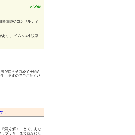
研修講師やコンサルティ
。
があり、ビジネス小説家
講者が自ら受講終了手続き
発生しますのでご注意くだ
ます！
し問題を解くことで、あな
キャブラリーまで豊かにし