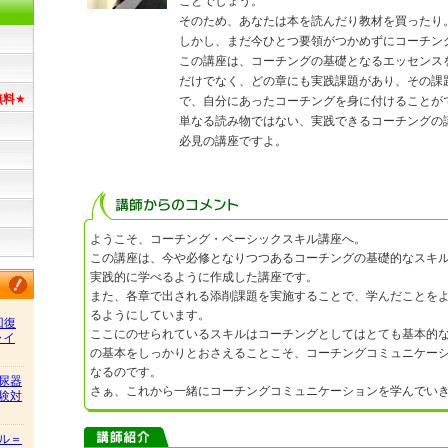
ことでしょう。
そのため、あなたは本を読んだり教材を買ったり
しかし、まだ今ひとつ要領がつかめずにコーチン
この講座は、コーチングの基礎となるエッセンス
だけでなく、どの章にも実践課題があり、その課
無料
★
で、自分にあったコーチングを身に付けることが
単なる読み物ではない、実践できるコーチングの
必見の講座ですよ。
ようこそ、コーチング・ベーシックスキル講座へ。
この講座は、今や必修となりつつあるコーチングの基礎的なスキ
実践的に学べるように作成した講座です。
また、各章で出される添削課題を実施することで、学んだことを
るようにしています。
回復
ここにのせられているスキルはコーチングとしてはとても基本的
ャイ
の基本をしっかりとおさえることこそ、コーチングコミュニケー
なるのです。
尿器
さぁ、これから一緒にコーチングコミュニケーションを学んでい
験対
ル＝