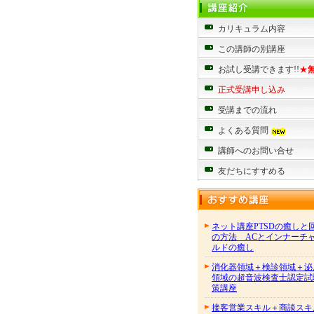
カリキュラム内容
この講師の別講座
お試し受講できます!!
★
正式受講申し込み
受講までの流れ
よくある質問
講師へのお問い合せ
友だちにすすめる
ネット講座PTSDの癒しと
の方法 ACとインナーチ
ルドの癒し
消化器領域＋検診領域＋泌
領域の超音波検査士認定試
策講座
接客営業スキル＋商談スキ