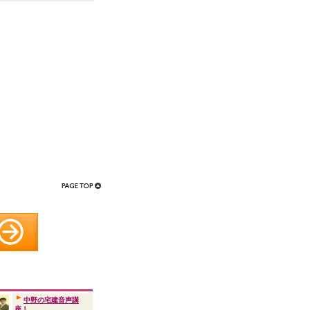
中野の宅建音声講
座！