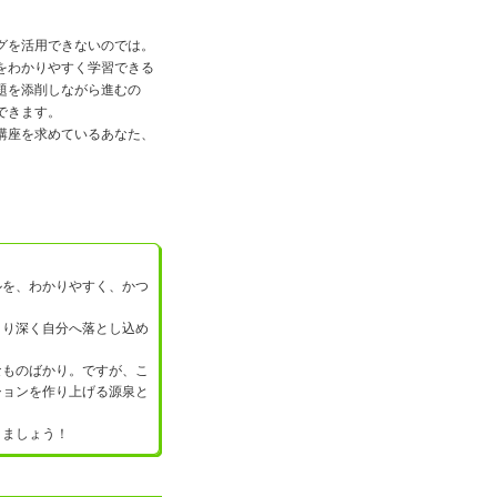
。
グを活用できないのでは。
をわかりやすく学習できる
題を添削しながら進むの
できます。
講座を求めているあなた、
ルを、わかりやすく、かつ
より深く自分へ落とし込め
なものばかり。ですが、こ
ションを作り上げる源泉と
きましょう！