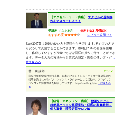
【エクセル・ワード講座】
エクセルの基本操
作をマスターしよう！
受講料：\ 3,143/月
|
無料お試し受講OK!
おすすめ度
★
★
★
★
☆
|
レビュー公開中！
Excel2007又は2010の使い方を基礎から学習します. 初心者の方で
も安心して受講することができます。教材は2007の画面を使用
し、作成していますが2010でもほぼ同様の操作で行うことができ
ます。データ入力の方法から計算式の設定・関数の使い方・グ
...
続きをみる
林 実 講師
山梨情報科学専門学校卒業。日本パソコンインストラクター養成協会の
指導を受けながらパソコンインストラクターとして活動中。ブログにて
パソコンの操作方法を解説しています。 http://ameblo.jp/jitur
...続きをみ
る
【経営・マネジメント講座】
動画でわかる！
超簡単パソコン経理実務・経理の家庭教師～
個人事業・理美容院サロン編