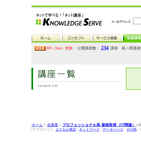
234
8/9（Sun）更新
公開講座数：
講座 延べ受講
ホーム
>
全講座
>
プロフェッショナル系-資格取得（IT関連）
( 
[サブカテゴリ:
エクセル検定
/
ネットワーク
/
データベース
/
その他
/ ]