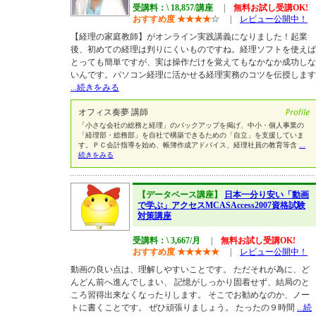
受講料：\ 18,857/講座
|
無料お試し受講OK!
おすすめ度
★
★
★
★
☆
|
レビュー公開中！
【経理の家庭教師】がオンライン実践講義になりました！起業
後、初めての経理は判りにくいものですね。経理ソフトを使えば
とっても簡単ですが、実は操作だけを覚えてもなかなか成功しな
いんです。パソコン経理に活かせる経理実務のコツを伝授します
...続きをみる
オフィス奏夢 講師
「小さな会社の総務と経理」のバックアップを掲げ、中小・個人事業の
「経理部・総務部」を自社で構築できるための「自立」を支援していま
す。ＰＣ会計指導を始め、帳簿作成アドバイス、経理社員の教育等含
...
続きをみる
【データベース講座】
日本一分り安い「動画
で学ぶ」アクセスMCASAccess2007資格試験
対策講座
受講料：\ 3,667/月
|
無料お試し受講OK!
おすすめ度
★
★
★
★
★
|
レビュー公開中！
動画の良い点は、理解しやすいことです。 ただそれが為に、ど
んどん前へ進んでしまい、 記憶がしっかり固着せず、結局のと
ころ習得出来なくなったりします。 そこでお勧めなのか、ノー
トに書くことです。 ぜひ頑張りましょう。 たったの９時間
...続