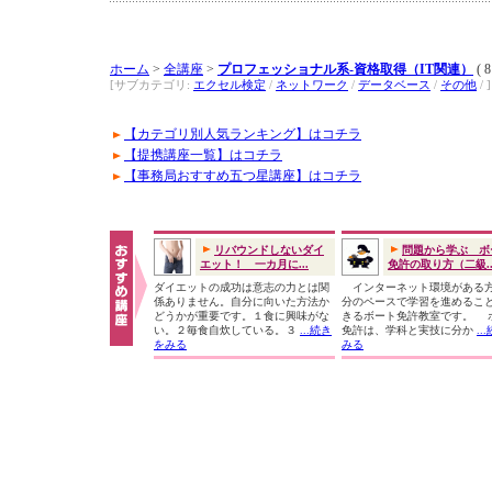
ホーム
>
全講座
>
プロフェッショナル系-資格取得（IT関連）
( 
[サブカテゴリ:
エクセル検定
/
ネットワーク
/
データベース
/
その他
/ ]
【カテゴリ別人気ランキング】はコチラ
【提携講座一覧】はコチラ
【事務局おすすめ五つ星講座】はコチラ
リバウンドしないダイ
問題から学ぶ ボ
エット！ 一カ月に...
免許の取り方（二級..
ダイエットの成功は意志の力とは関
インターネット環境がある
係ありません。自分に向いた方法か
分のペースで学習を進めるこ
どうかが重要です。１食に興味がな
きるボート免許教室です。 
い。２毎食自炊している。３
...続き
免許は、学科と実技に分か
..
をみる
みる