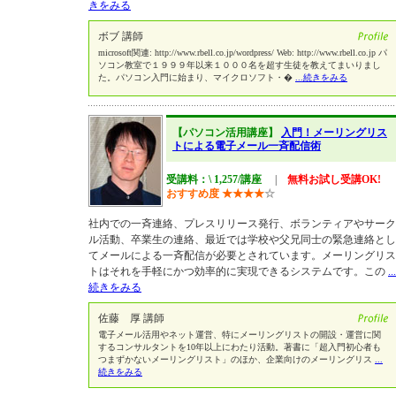
きをみる
ボブ 講師
microsoft関連: http://www.rbell.co.jp/wordpress/ Web: http://www.rbell.co.jp パ
ソコン教室で１９９９年以来１０００名を超す生徒を教えてまいりまし
た。パソコン入門に始まり、マイクロソフト・�
...続きをみる
【パソコン活用講座】
入門！メーリングリス
トによる電子メール一斉配信術
受講料：\ 1,257/講座
|
無料お試し受講OK!
おすすめ度
★
★
★
★
☆
社内での一斉連絡、プレスリリース発行、ボランティアやサーク
ル活動、卒業生の連絡、最近では学校や父兄同士の緊急連絡とし
てメールによる一斉配信が必要とされています。メーリングリス
トはそれを手軽にかつ効率的に実現できるシステムです。この
...
続きをみる
佐藤 厚 講師
電子メール活用やネット運営、特にメーリングリストの開設・運営に関
するコンサルタントを10年以上にわたり活動。著書に「超入門初心者も
つまずかないメーリングリスト」のほか、企業向けのメーリングリス
...
続きをみる