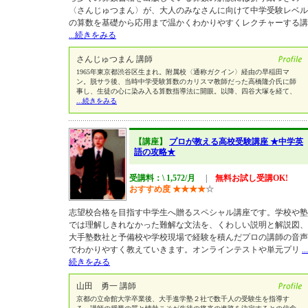
〈さんじゅつまん〉が、大人のみなさんに向けて中学受験レベル
の算数を基礎から応用まで温かくわかりやすくレクチャーする講
...続きをみる
さんじゅつまん 講師
1965年東京都渋谷区生まれ。附属校〈通称ガクイン〉経由の早稲田マ
ン。脱サラ後、当時中学受験算数のカリスマ教師だった高橋隆介氏に師
事し、生徒の心に染み入る算数指導法に開眼。以降、四谷大塚を経て、
...続きをみる
【講座】
プロが教える高校受験講座 ★中学英
語の攻略★
受講料：\ 1,572/月
|
無料お試し受講OK!
おすすめ度
★
★
★
★
☆
志望校合格を目指す中学生へ贈るスペシャル講座です。学校や塾
では理解しきれなかった難解な文法を、くわしい説明と解説図、
大手塾数社と予備校や学校現場で経験を積んだプロの講師の音声
でわかりやすく教えていきます。オンラインテストや単元プリ
...
続きをみる
山田 勇一 講師
京都の立命館大学卒業後、大手進学塾２社で数千人の受験生を指導す