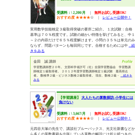
受講料：\ 2,200/月
|
無料お試し受講OK!
おすすめ度
★
★
★
★
☆
|
レビュー公開中！
実用数学技能検定３級取得突破の要所ご紹介。 １次試験：合格
基準は７０％程度です。試験の細かい特徴を挙げてみると、中１
～２の内容だけで６５％程度解けます。小問の３５％は単元のみ
ならず、問題パターンも毎回同じです。合格するためには中
...続
きをみる
金田 誠 講師
学習塾講師歴２０年。 文部科学省許可（社）全国学習塾協会 学習塾講
師検定１級取得者。 ２０１２年度学習塾講師検定１級試験 最高得点
者。 数検準２級・ビジネス数検２級取得者。 現在、数検２級・
...続きを
みる
【学習講座】
大人たちの算数探訪-小学生には
負けない
受講料：\ 3,667/月
|
無料お試し受講OK!
おすすめ度
★
★
★
★
☆
|
レビュー公開中！
元四谷大塚の先生で、講談社ブルーバックス、光文社新書などか
ら多くの算数書籍を出版している算数の解説には折り紙つきの