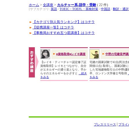
ホーム
>
全講座
>
カルチャー系-語学・受験
( 22 件)
[サブカテゴリ:
英語
/
TOEIC・TOEFL・英検対策
/
中国語
/
翻訳・通訳
【カテゴリ別人気ランキング】はコチラ
【提携講座一覧】はコチラ
【事務局おすすめ五つ星講座】はコチラ
■資格取得■レイキ講座
中野の宅建音声講
【レイキ・ティーチャー認定修了証
宅建の国家試験で42点(民法含
資格取得】レイキとつながり、自分
関係12点) 取得し、国家試験
がエネルギーの通り道となり、手か
した宅地建物取引士の中野(慶
らそのエネルギーをかざすと
...続き
卒、ロンドン大学修士号取得
をみる
をみる
プレスリリース
│
プライ