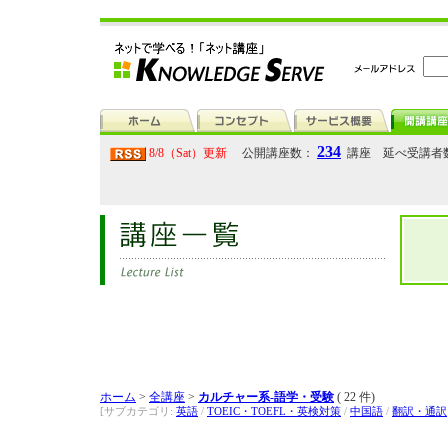
234
8/8（Sat）更新
公開講座数：
講座 延べ受講者
ホーム
>
全講座
>
カルチャー系-語学・受験
( 22 件)
[サブカテゴリ:
英語
/
TOEIC・TOEFL・英検対策
/
中国語
/
翻訳・通訳