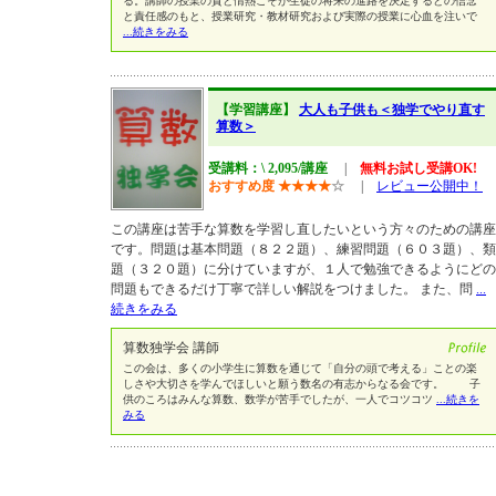
る。講師の授業の質と情熱こそが生徒の将来の進路を決定するとの信念
と責任感のもと、授業研究・教材研究および実際の授業に心血を注いで
...続きをみる
【学習講座】
大人も子供も＜独学でやり直す
算数＞
受講料：\ 2,095/講座
|
無料お試し受講OK!
おすすめ度
★
★
★
★
☆
|
レビュー公開中！
この講座は苦手な算数を学習し直したいという方々のための講座
です。問題は基本問題（８２２題）、練習問題（６０３題）、類
題（３２０題）に分けていますが、１人で勉強できるようにどの
問題もできるだけ丁寧で詳しい解説をつけました。 また、問
...
続きをみる
算数独学会 講師
この会は、多くの小学生に算数を通じて「自分の頭で考える」ことの楽
しさや大切さを学んでほしいと願う数名の有志からなる会です。 子
供のころはみんな算数、数学が苦手でしたが、一人でコツコツ
...続きを
みる