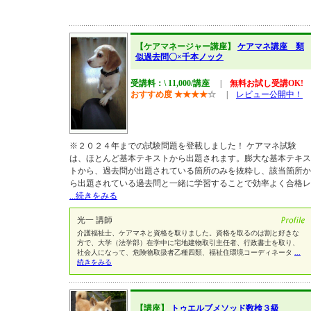
【ケアマネージャー講座】
ケアマネ講座 類
似過去問〇×千本ノック
受講料：\ 11,000/講座
|
無料お試し受講OK!
おすすめ度
★
★
★
★
☆
|
レビュー公開中！
※２０２４年までの試験問題を登載しました！ ケアマネ試験
は、ほとんど基本テキストから出題されます。膨大な基本テキス
トから、過去問が出題されている箇所のみを抜粋し、該当箇所か
ら出題されている過去問と一緒に学習することで効率よく合格レ
...続きをみる
光一 講師
介護福祉士、ケアマネと資格を取りました。資格を取るのは割と好きな
方で、大学（法学部）在学中に宅地建物取引主任者、行政書士を取り、
社会人になって、危険物取扱者乙種四類、福祉住環境コーディネータ
...
続きをみる
【講座】
トゥエルブメソッド数検３級