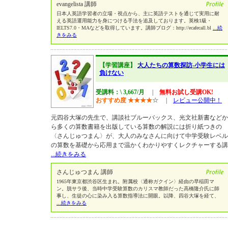
evangelista 講師
日本人英語学習者の立場・視点から、主に英語テストを通じて実用に耐
える英語運用能力を身につける手法を追及しております。英検1級・
IELTS7.0・MAなどを取得しています。講師ブログ：http://ecafecall.bl
...続
きをみる
【学習講座】
大人たちの算数探訪-小学生には
負けない
受講料：\ 3,667/月
|
無料お試し受講OK!
おすすめ度
★
★
★
★
☆
|
レビュー公開中！
元四谷大塚の先生で、講談社ブルーバックス、光文社新書などか
ら多くの算数書籍を出版している算数の解説には折り紙つきの
〈さんじゅつまん〉が、大人のみなさんに向けて中学受験レベル
の算数を基礎から応用まで温かくわかりやすくレクチャーする講
...続きをみる
さんじゅつまん 講師
1965年東京都渋谷区生まれ。附属校〈通称ガクイン〉経由の早稲田マ
ン。脱サラ後、当時中学受験算数のカリスマ教師だった高橋隆介氏に師
事し、生徒の心に染み入る算数指導法に開眼。以降、四谷大塚を経て、
...続きをみる