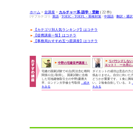
ホーム
>
全講座
>
カルチャー系-語学・受験
( 22 件)
[サブカテゴリ:
英語
/
TOEIC・TOEFL・英検対策
/
中国語
/
翻訳・通訳
【カテゴリ別人気ランキング】はコチラ
【提携講座一覧】はコチラ
【事務局おすすめ五つ星講座】はコチラ
リバウンドしない
中野の宅建音声講座！
エット！ 一カ月に..
宅建の国家試験で42点(民法含む権利
ダイエットの成功は意志の力
関係12点) 取得し、国家試験に合格
係ありません。自分に向いた
した宅地建物取引士の中野(慶應大
どうかが重要です。１食に興
卒、ロンドン大学修士号取得
...続き
い。２毎食自炊している。３
をみる
をみる