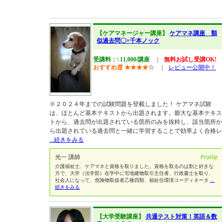
【ケアマネージャー講座】
ケアマネ講座 類
似過去問〇×千本ノック
受講料：\ 11,000/講座
|
無料お試し受講OK!
おすすめ度
★
★
★
★
☆
|
レビュー公開中！
※２０２４年までの試験問題を登載しました！ ケアマネ試験
は、ほとんど基本テキストから出題されます。膨大な基本テキス
トから、過去問が出題されている箇所のみを抜粋し、該当箇所か
ら出題されている過去問と一緒に学習することで効率よく合格レ
...続きをみる
光一 講師
介護福祉士、ケアマネと資格を取りました。資格を取るのは割と好きな
方で、大学（法学部）在学中に宅地建物取引主任者、行政書士を取り、
社会人になって、危険物取扱者乙種四類、福祉住環境コーディネータ
...
続きをみる
【大学受験講座】
共通テスト対策！英語＆数