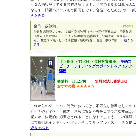
～２の内容だけで６５％程度解けます。小問の３５％は単元のみ
ならず、問題パターンも毎回同じです。合格するためには中
...続
きをみる
金田 誠 講師
学習塾講師歴２０年。 文部科学省許可（社）全国学習塾協会 学習塾講
師検定１級取得者。 ２０１２年度学習塾講師検定１級試験 最高得点
者。 数検準２級・ビジネス数検２級取得者。 現在、数検２級・
...続きを
みる
【TOEIC・TOEFL・英検対策講座】
英語ス
ピーチ・ライティングのポイント＆アイデア
講座
受講料：\ 3,123/月
|
無料お試し受講OK!
おすすめ度
★
★
★
★
☆
これからのグローバル時代においては、不可欠な教養としてのス
ピーチやディベート能力、さらに質疑応答を英語でこなすoutput
能力が、決定的に必要とされることになるでしょう。この講座で
は大量のポイントとアイデア、そしてサンプル・スピーチを提
...
続きをみる