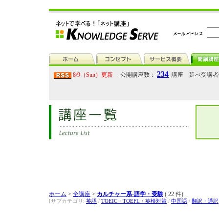
234
8/9（Sun）更新
公開講座数：
講座 延べ受講
ホーム
>
全講座
>
カルチャー系-語学・受験
( 22 件)
[サブカテゴリ:
英語
/
TOEIC・TOEFL・英検対策
/
中国語
/
翻訳・通訳