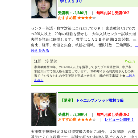
学１Ａ２ＢＣ
受講料：\ 2,546/月
|
無料お試し受講OK!
おすすめ度
★
★
★
★
☆
センター英語・数学対策はこれだけでＯＫ！ 家庭教師だけでの
べ200人以上、20年の経験を活かし、大学入試センター試験の過
去問を詳細に解説します。 数学は１Ａ２Ｂ全範囲(２次関数、三
角比、確率、命題と集合、軌跡と領域、指数対数、三角関数、
...
続きをみる
江間 淳 講師
家庭教師歴20年、のべ200人以上を指導してきたプロ家庭教師。水戸市・
常陸太田市で個人塾も運営しています。 2015年６月石崎秀穂さんとの共
著で「やりなおしの中学英語を完成させる本」(総合科学出版)を�
...続き
をみる
【講座】
トゥエルブメソッド数検３級
受講料：\ 2,200/月
|
無料お試し受講OK!
おすすめ度
★
★
★
★
☆
|
レビュー公開中！
実用数学技能検定３級取得突破の要所ご紹介。 １次試験：合格
基準は７０％程度です。試験の細かい特徴を挙げてみると、中１