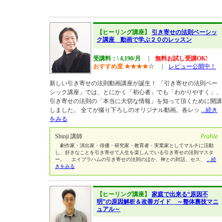
【ヒーリング講座】
引き寄せの法則ベーシッ
ク講座 動画で学ぶ２０のレッスン
受講料：\ 4,190/月
|
無料お試し受講OK!
おすすめ度
★
★
★
★
☆
|
レビュー公開中！
新しい引き寄せの法則動画講座が誕生！ 「引き寄せの法則ベー
シック講座」では、とにかく「初心者」でも「わかりやすく」、
引き寄せの法則の「本当に大切な情報」を知って頂くために開講
しました。 全てが撮り下ろしのオリジナル動画。各レッ
...続き
をみる
Shinji 講師
劇作家・演出家・俳優・研究家・教育者・実業家としてマルチに活動
し、好きなことを引き寄せて人生を楽しんでいる引き寄せの法則マスタ
ー。 エイブラハムの引き寄せの法則のほか、神との対話、セス、
...続
きをみる
【ヒーリング講座】
家庭で出来る“原因不
明”の原因解析＆改善ガイド ～整体裏技マニ
ュアル～