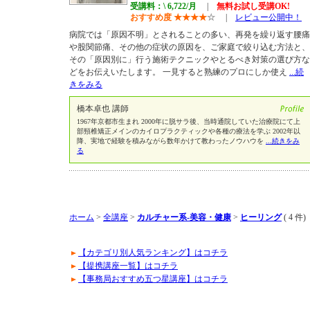
受講料：\ 6,722/月
|
無料お試し受講OK!
おすすめ度
★
★
★
★
☆
|
レビュー公開中！
病院では「原因不明」とされることの多い、再発を繰り返す腰痛
や股関節痛、その他の症状の原因を、ご家庭で絞り込む方法と、
その「原因別に」行う施術テクニックやとるべき対策の選び方な
どをお伝えいたします。 一見すると熟練のプロにしか使え
...続
きをみる
橋本卓也 講師
1967年京都市生まれ 2000年に脱サラ後、当時通院していた治療院にて上
部頸椎矯正メインのカイロプラクティックや各種の療法を学ぶ 2002年以
降、実地で経験を積みながら数年かけて教わったノウハウを
...続きをみ
る
ホーム
>
全講座
>
カルチャー系-美容・健康
>
ヒーリング
( 4 件)
【カテゴリ別人気ランキング】はコチラ
【提携講座一覧】はコチラ
【事務局おすすめ五つ星講座】はコチラ