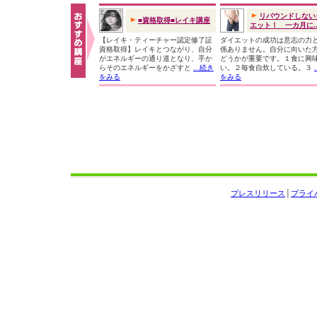
リバウンドしない
■資格取得■レイキ講座
エット！ 一カ月に..
【レイキ・ティーチャー認定修了証
ダイエットの成功は意志の力
資格取得】レイキとつながり、自分
係ありません。自分に向いた
がエネルギーの通り道となり、手か
どうかが重要です。１食に興
らそのエネルギーをかざすと
...続き
い。２毎食自炊している。３
をみる
をみる
プレスリリース
│
プライ