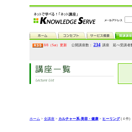
234
8/8（Sat）更新
公開講座数：
講座 延べ受講者
ホーム
>
全講座
>
カルチャー系-美容・健康
>
ヒーリング
( 4 件)