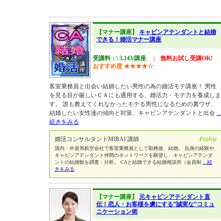
【マナー講座】
キャビンアテンダントと結婚
できる！婚活マナー講座
受講料：\ 3,143/講座
|
無料お試し受講OK!
おすすめ度
★
★
★
★
☆
客室乗務員と出会い結婚したい男性の為の婚活モテ講座！ 男性
を見る目が厳しいＣＡにも通用する、婚活力・モテ力を養成しま
す。 誰も教えてくれなかったモテる男性になるための裏ワザ、
結婚したい女性達の傾向と対策、キャビンアテンダントと出会
...
続きをみる
婚活コンサルタントMIRAI 講師
国内・外資系航空会社で客室乗務員として勤務後、結婚。 自身の経験や
キャビンアテンダント仲間のネットワークを駆使し、キャビンアテンダ
ントの結婚観を調査・分析。 CAと結婚できる結婚相談所（会員制
...続
きをみる
【マナー講座】
元キャビンアテンダント直
伝！恋人・お客様を虜にする”誠実な”コミュ
ニケーション術