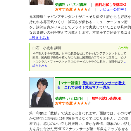
受講料：\ 4,714/講座
|
無料お試し受講OK!
おすすめ度
★
★
★
★
☆
|
レビュー公開中！
元国際線キャビンアテンダントがこっそり伝授！誰からも好感を
持たれる雰囲気づくり・誠実さが伝わるコミュニケーション術
を、講師自身がＣＡとしてフライトで実践していたことや具体的
な言葉遣いの例を交えてお教えします。本講座でご紹介するコミ
...続きをみる
白石 小吏名 講師
４年制大学を卒業後、日本の航空会社にてキャビンアテンダントとして
勤務。国内線で経験を積んだのち主に国際線のフライトに乗務し、ビジ
ネスクラス・ファーストクラスのサービスを中心に担当。在職中はフ
...
続きをみる
【マナー講座】
元NHKアナウンサーが教え
る これで完璧！就活マナー講座
受講料：\ 3,123/月
|
無料お試し受講OK!
おすすめ度
★
★
★
★
☆
第一印象は「数秒」で決まると言われます。面接では、そのわず
かな時間に面接官に好印象を与えなくてはなりません。 この講
座では、感じのいい立ち居振舞い、豊かな表情、印象のいい話し
方を身に付けた元NHKアナウンサーが第一印象をアップさせる