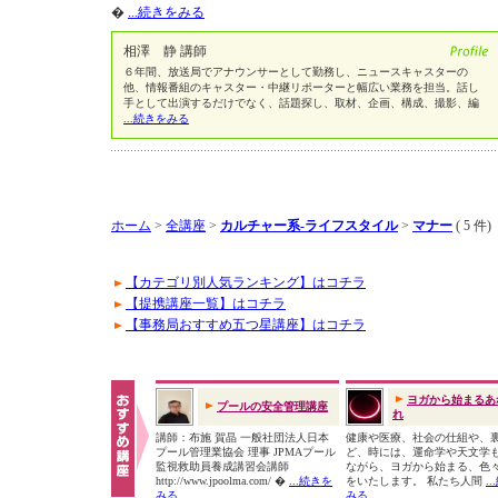
�
...続きをみる
相澤 静 講師
６年間、放送局でアナウンサーとして勤務し、ニュースキャスターの
他、情報番組のキャスター・中継リポーターと幅広い業務を担当。話し
手として出演するだけでなく、話題探し、取材、企画、構成、撮影、編
...続きをみる
ホーム
>
全講座
>
カルチャー系-ライフスタイル
>
マナー
( 5 件)
【カテゴリ別人気ランキング】はコチラ
【提携講座一覧】はコチラ
【事務局おすすめ五つ星講座】はコチラ
ヨガから始まるあ
プールの安全管理講座
れ
講師：布施 賀晶 一般社団法人日本
健康や医療、社会の仕組や、
プール管理業協会 理事 JPMAプール
ど、時には、運命学や天文学
監視救助員養成講習会講師
ながら、ヨガから始まる、色
http://www.jpoolma.com/ �
...続きを
をいたします。 私たち人間
.
みる
みる