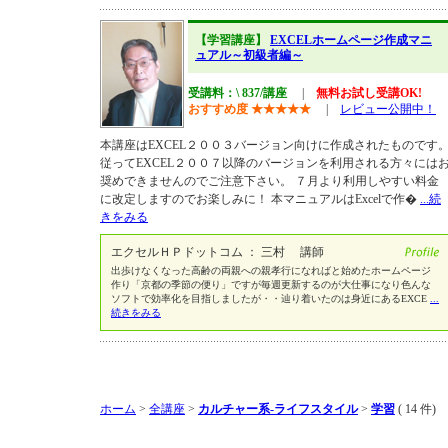
【学習講座】
EXCELホームページ作成マニ
ュアル～初級者編～
受講料：\ 837/講座
|
無料お試し受講OK!
おすすめ度
★
★
★
★
★
|
レビュー公開中！
本講座はEXCEL２００３バージョン向けに作成されたものです
従ってEXCEL２００７以降のバージョンを利用される方々には
奨めできませんのでご注意下さい。 ７月より利用しやすい料金
に改定しますのでお楽しみに！ 本マニュアルはExcelで作�
...続
きをみる
エクセルＨＰドットコム ： 三村 講師
出歩けなくなった高齢の両親への親孝行になればと始めたホームページ
作り「京都の季節の便り」ですが毎週更新するのが大仕事になり色んな
ソフトで効率化を目指しましたが・・辿り着いたのは身近にあるEXCE
...
続きをみる
ホーム
>
全講座
>
カルチャー系-ライフスタイル
>
学習
( 14 件)