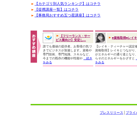
【カテゴリ別人気ランキング】はコチラ
【提携講座一覧】はコチラ
【事務局おすすめ五つ星講座】はコチラ
【フリーランス・サー
■資格取得■レイ
ビス業向け】安定し...
誰でも価値の提供者。お客様の気づ
【レイキ・ティーチャー認定
きでビジネスが加速します。資格や
資格取得】レイキとつながり
専門技術、専門知識、スキルなど、
がエネルギーの通り道となり
今までの既存の機能や性能や
...続き
らそのエネルギーをかざすと
をみる
をみる
プレスリリース
│
プライ