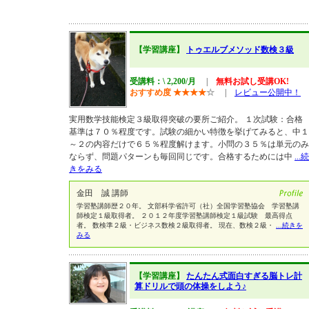
【学習講座】
トゥエルブメソッド数検３級
受講料：\ 2,200/月
|
無料お試し受講OK!
おすすめ度
★
★
★
★
☆
|
レビュー公開中！
実用数学技能検定３級取得突破の要所ご紹介。 １次試験：合格
基準は７０％程度です。試験の細かい特徴を挙げてみると、中１
～２の内容だけで６５％程度解けます。小問の３５％は単元のみ
ならず、問題パターンも毎回同じです。合格するためには中
...続
きをみる
金田 誠 講師
学習塾講師歴２０年。 文部科学省許可（社）全国学習塾協会 学習塾講
師検定１級取得者。 ２０１２年度学習塾講師検定１級試験 最高得点
者。 数検準２級・ビジネス数検２級取得者。 現在、数検２級・
...続きを
みる
【学習講座】
たんたん式面白すぎる脳トレ計
算ドリルで頭の体操をしよう♪