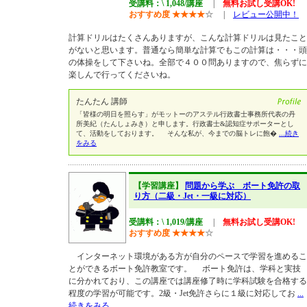
受講料：\ 1,048/講座
|
無料お試し受講OK!
おすすめ度
★
★
★
★
☆
|
レビュー公開中！
計算ドリルはたくさんありますが、こんな計算ドリルは見たこと
がないと思います。普通なら簡単な計算でもこの計算は・・・頭
の体操をして下さいね。全部で４００問ありますので、焦らずに
楽しんで行ってくださいね。
たんたん 講師
「皆様の明日を照らす」がモットーのアステル行政書士事務所代表の丹
所美紀（たんしょみき）と申します。行政書士&認知症サポーターとし
て、活動をしております。 そんな私が、今までの脳トレに飽�
...続き
をみる
【学習講座】
問題から学ぶ ボート免許の取
り方（二級・Jet・一級に対応）
受講料：\ 1,019/講座
|
無料お試し受講OK!
おすすめ度
★
★
★
★
☆
インターネット環境がある方が自分のペースで学習を進めるこ
とができるボート免許教室です。 ボート免許は、学科と実技
に分かれており、この講座では講座修了時に学科試験を合格する
程度の学習が可能です。2級・Jet免許さらに１級に対応してお
...
続きをみる