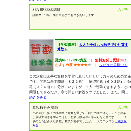
SEA BREEZE 講師
講師歴 10年 免許取得までおつきあいします
【学習講座】
大人も子供も＜独学でやり直す
算数＞
受講料：\ 2,095/講座
|
無料お試し受講OK!
おすすめ度
★
★
★
★
☆
|
レビュー公開中！
この講座は苦手な算数を学習し直したいという方々のための講座
です。問題は基本問題（８２２題）、練習問題（６０３題）、類
題（３２０題）に分けていますが、１人で勉強できるようにどの
問題もできるだけ丁寧で詳しい解説をつけました。 また、問
...
続きをみる
算数独学会 講師
この会は、多くの小学生に算数を通じて「自分の頭で考える」ことの楽
しさや大切さを学んでほしいと願う数名の有志からなる会です。 子
供のころはみんな算数、数学が苦手でしたが、一人でコツコツ
...続きを
みる