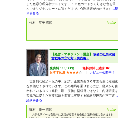
した色彩心理分析テストです。 １２色カードから好きな色を選
んでオリジナルシートに置くだけで、心理状態がわかります
...続
きをみる
竹村 英子 講師
【経営・マネジメント講座】
弱者のための経
営戦略の立て方（実践編）
受講料：\ 3,143/月
|
無料お試し受講OK!
おすすめ度
★
★
★
★
☆
|
レビュー公開中！
世界的な経済不況の中、所謂、企業寿命３０年説も更に短縮化
を余儀なくされています。この難局を乗り切るには、従来から言
われている３Ｋ（経験、勘、度胸）型経営ではなく、内外環境を
客観的に捉えた重要課題を着実に実現する戦略型経営が不可避
...
続きをみる
野村 修一 講師
大手化学メーカ在職中に父親が経営する会社が連鎖倒産に巻き込まれ