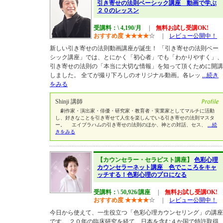
引き寄せの法則ベーシック講座 動画で学ぶ
２０のレッスン
受講料：\ 4,190/月
|
無料お試し受講OK!
おすすめ度
★
★
★
★
☆
|
レビュー公開中！
新しい引き寄せの法則動画講座が誕生！ 「引き寄せの法則ベー
シック講座」では、とにかく「初心者」でも「わかりやすく」、
引き寄せの法則の「本当に大切な情報」を知って頂くために開講
しました。 全てが撮り下ろしのオリジナル動画。各レッ
...続き
をみる
Shinji 講師
劇作家・演出家・俳優・研究家・教育者・実業家としてマルチに活動
し、好きなことを引き寄せて人生を楽しんでいる引き寄せの法則マスタ
ー。 エイブラハムの引き寄せの法則のほか、神との対話、セス、
...続
きをみる
【カウンセラー・セラピスト講座】
色彩心理
カウンセラーネット講座 色でこころをキャ
ッチする！色彩心理のプロになる
受講料：\ 50,926/講座
|
無料お試し受講OK!
おすすめ度
★
★
★
★
☆
|
レビュー公開中！
今日から使えて、一生役立つ「色彩心理カウンセリング」の講座
です。 ２０年の臨床研究を経て、日本を含む４か国で特許取得