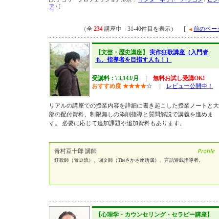
ア
/ ]
（全
234
講座中 31-40件目を表示） [
前のペー
【文芸・歴史講座】
実作狂歌講座（入門者
も、指導者を目指す人も！）
受講料：\ 3,143/月
|
無料お試し受講OK!
おすすめ度
★
★
★
★
☆
|
レビュー公開中！
リアルの講座での授業内容を詳細に書き起こした授業ノートと大
部の配付資料、制限無しの添削指導と質問解説で講義を進めま
す。 必要に応じて追加課題や追加資料もあります。
青村豆十郎 講師
狂歌師（青豆流）、回文師（Theさかさ座所属）、言語遊戯指導者。
【心理学・カウンセリング・セラピー講座】