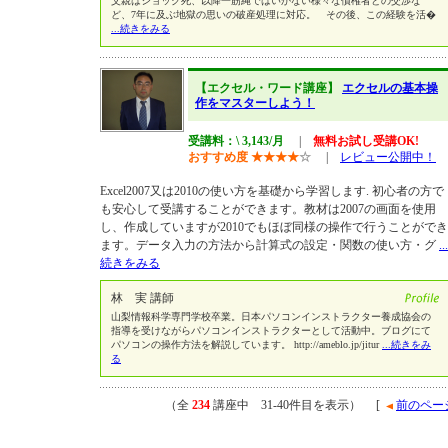
父親はショック死、以降一筋縄ではいかない様々な債権者との交渉な
ど、7年に及ぶ地獄の思いの破産処理に対応。 その後、この経験を活�
...続きをみる
【エクセル・ワード講座】
エクセルの基本操
作をマスターしよう！
受講料：\ 3,143/月
|
無料お試し受講OK!
おすすめ度
★
★
★
★
☆
|
レビュー公開中！
Excel2007又は2010の使い方を基礎から学習します. 初心者の方で
も安心して受講することができます。教材は2007の画面を使用
し、作成していますが2010でもほぼ同様の操作で行うことができ
ます。データ入力の方法から計算式の設定・関数の使い方・グ
...
続きをみる
林 実 講師
山梨情報科学専門学校卒業。日本パソコンインストラクター養成協会の
指導を受けながらパソコンインストラクターとして活動中。ブログにて
パソコンの操作方法を解説しています。 http://ameblo.jp/jitur
...続きをみ
る
（全
234
講座中 31-40件目を表示） [
前のペー