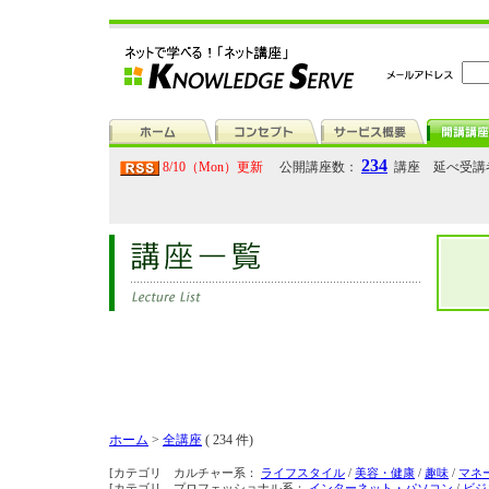
234
8/10（Mon）更新
公開講座数：
講座 延べ受講
ホーム
>
全講座
( 234 件)
[カテゴリ カルチャー系：
ライフスタイル
/
美容・健康
/
趣味
/
マネ
[カテゴリ プロフェッショナル系：
インターネット・パソコン
/
ビジ