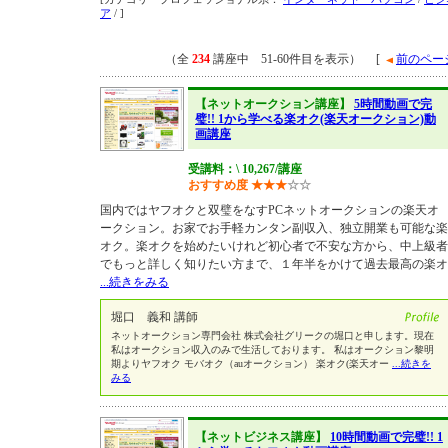
ア
/ ]
（全
234
講座中 51-60件目を表示） [
前のペー
【ネットオークション講座】
5時間動画で完
璧!! 1から学べる楽オク(楽天オークション)動
画講座
受講料：\ 10,267/講座
おすすめ度
★
★
★
☆
☆
国内ではヤフオクと双璧をなすPCネットオークションの楽天オ
ークション。お家でお手軽カンタン副収入、独立開業も可能な楽
オク。楽オクを始めたいけれど初心者で不安な方から、中上級者
でもっと詳しく知りたい方まで、１年半をかけて過去最高の楽オ
...続きをみる
堀口 義和 講師
ネットオークション専門会社 株式会社グリークの堀口と申します。現在
私はオークション収入のみで生活しております。 私はオークション黎明
期よりヤフオク モバオク（auオークション） 楽オク(楽天オー
...続きを
みる
【ネットビジネス講座】
10時間動画で完璧!! 1