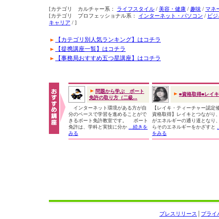
[カテゴリ カルチャー系：
ライフスタイル
/
美容・健康
/
趣味
/
マネ
[カテゴリ プロフェッショナル系：
インターネット・パソコン
/
ビジ
キャリア
/ ]
【カテゴリ別人気ランキング】はコチラ
【提携講座一覧】はコチラ
【事務局おすすめ五つ星講座】はコチラ
問題から学ぶ ボート
■資格取得■レイ
免許の取り方（二級...
インターネット環境がある方が自
【レイキ・ティーチャー認定
分のペースで学習を進めることがで
資格取得】レイキとつながり
きるボート免許教室です。 ボート
がエネルギーの通り道となり
免許は、学科と実技に分か
...続きを
らそのエネルギーをかざすと
みる
をみる
プレスリリース
│
プライ