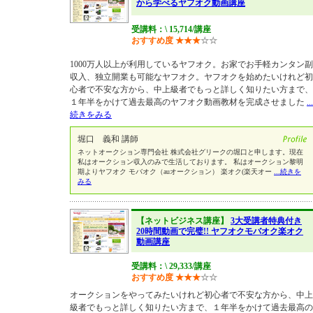
から学べるヤフオク動画講座
受講料：\ 15,714/講座
おすすめ度
★
★
★
☆
☆
1000万人以上が利用しているヤフオク。お家でお手軽カンタン副
収入、独立開業も可能なヤフオク。ヤフオクを始めたいけれど初
心者で不安な方から、中上級者でもっと詳しく知りたい方まで、
１年半をかけて過去最高のヤフオク動画教材を完成させました
...
続きをみる
堀口 義和 講師
ネットオークション専門会社 株式会社グリークの堀口と申します。現在
私はオークション収入のみで生活しております。 私はオークション黎明
期よりヤフオク モバオク（auオークション） 楽オク(楽天オー
...続きを
みる
【ネットビジネス講座】
3大受講者特典付き
20時間動画で完璧!! ヤフオクモバオク楽オク
動画講座
受講料：\ 29,333/講座
おすすめ度
★
★
★
☆
☆
オークションをやってみたいけれど初心者で不安な方から、中上
級者でもっと詳しく知りたい方まで、１年半をかけて過去最高の