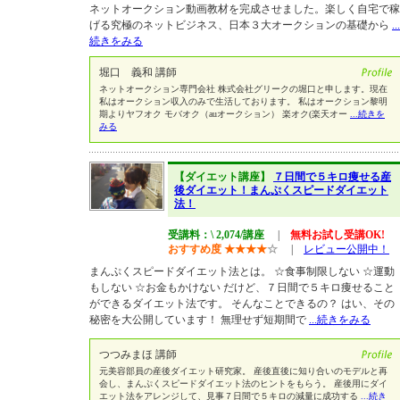
ネットオークション動画教材を完成させました。楽しく自宅で稼
げる究極のネットビジネス、日本３大オークションの基礎から
...
続きをみる
堀口 義和 講師
ネットオークション専門会社 株式会社グリークの堀口と申します。現在
私はオークション収入のみで生活しております。 私はオークション黎明
期よりヤフオク モバオク（auオークション） 楽オク(楽天オー
...続きを
みる
【ダイエット講座】
７日間で５キロ痩せる産
後ダイエット！まんぷくスピードダイエット
法！
受講料：\ 2,074/講座
|
無料お試し受講OK!
おすすめ度
★
★
★
★
☆
|
レビュー公開中！
まんぷくスピードダイエット法とは。 ☆食事制限しない ☆運動
もしない ☆お金もかけない だけど、７日間で５キロ痩せること
ができるダイエット法です。 そんなことできるの？ はい、その
秘密を大公開しています！ 無理せず短期間で
...続きをみる
つつみまほ 講師
元美容部員の産後ダイエット研究家。 産後直後に知り合いのモデルと再
会し、まんぷくスピードダイエット法のヒントをもらう。 産後用にダイ
エット法をアレンジして、見事７日間で５キロの減量に成功する
...続き