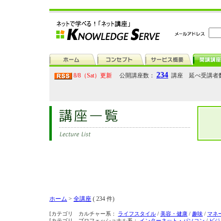
234
8/8（Sat）更新
公開講座数：
講座 延べ受講者
ホーム
>
全講座
( 234 件)
[カテゴリ カルチャー系：
ライフスタイル
/
美容・健康
/
趣味
/
マネ
[カテゴリ プロフェッショナル系：
インターネット・パソコン
/
ビジ