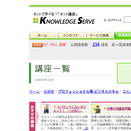
234
8/7（Fri）更新
公開講座数：
講座 延べ受講者
ホーム
>
全講座
>
プロフェッショナル系-ビジネススキル
>
コミ
リバウンドしないダイ
中野の宅建音声講
エット！ 一カ月に...
ダイエットの成功は意志の力とは関
宅建の国家試験で42点(民法含
係ありません。自分に向いた方法か
関係12点) 取得し、国家試験
どうかが重要です。１食に興味がな
した宅地建物取引士の中野(慶
い。２毎食自炊している。３外
...続
卒、ロンドン大学修士号取得)