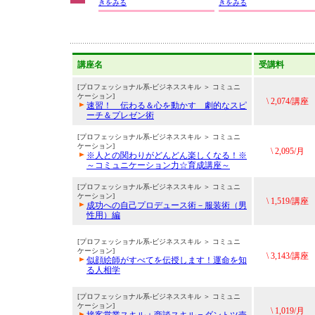
きをみる
きをみる
講座名
受講料
[プロフェッショナル系-ビジネススキル ＞ コミュニ
ケーション]
\ 2,074/講座
速習！ 伝わる＆心を動かす 劇的なスピ
ーチ＆プレゼン術
[プロフェッショナル系-ビジネススキル ＞ コミュニ
ケーション]
\ 2,095/月
※人との関わりがどんどん楽しくなる！※
～コミュニケーション力☆育成講座～
[プロフェッショナル系-ビジネススキル ＞ コミュニ
ケーション]
\ 1,519/講座
成功への自己プロデュース術－服装術（男
性用）編
[プロフェッショナル系-ビジネススキル ＞ コミュニ
ケーション]
\ 3,143/講座
似顔絵師がすべてを伝授します！運命を知
る人相学
[プロフェッショナル系-ビジネススキル ＞ コミュニ
ケーション]
\ 1,019/月