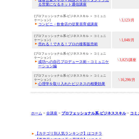
接客営業スキル＋商談スキル＝ダントツ売
る営業になるネット通信講座
[プロフェッショナル系-ビジネススキル ＞ コミュニ
\ 3,123/月
ケーション]
コンビニ・飲食店の従業員育成講座
[プロフェッショナル系-ビジネススキル ＞ コミュニ
\ 1,048/月
ケーション]
売れる！できる！プロの接客販売術
[プロフェッショナル系-ビジネススキル ＞ コミュニ
ケーション]
\ 3,825/講座
成功への自己プロデュース術－コミュニケ
ーション編
[プロフェッショナル系-ビジネススキル ＞ コミュニ
\ 16,296/月
ケーション]
心理学を取り入れたビジネスの相乗効果
ホーム
>
全講座
>
プロフェッショナル系-ビジネススキル
>
コミ
【カテゴリ別人気ランキング】はコチラ