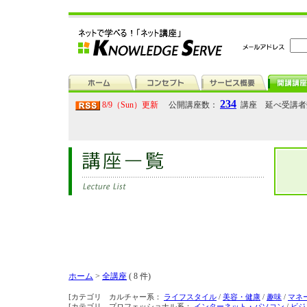
234
8/9（Sun）更新
公開講座数：
講座 延べ受講
ホーム
>
全講座
( 8 件)
[カテゴリ カルチャー系：
ライフスタイル
/
美容・健康
/
趣味
/
マネ
[カテゴリ プロフェッショナル系：
インターネット・パソコン
/
ビジ