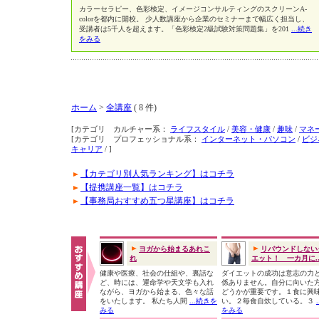
カラーセラピー、色彩検定、イメージコンサルティングのスクリーンA-
colorを都内に開校。 少人数講座から企業のセミナーまで幅広く担当し、
受講者は5千人を超えます。「色彩検定2級試験対策問題集」を201
...続き
をみる
ホーム
>
全講座
( 8 件)
[カテゴリ カルチャー系：
ライフスタイル
/
美容・健康
/
趣味
/
マネ
[カテゴリ プロフェッショナル系：
インターネット・パソコン
/
ビジ
キャリア
/ ]
【カテゴリ別人気ランキング】はコチラ
【提携講座一覧】はコチラ
【事務局おすすめ五つ星講座】はコチラ
ヨガから始まるあれこ
リバウンドしない
れ
エット！ 一カ月に..
健康や医療、社会の仕組や、裏話な
ダイエットの成功は意志の力
ど、時には、運命学や天文学も入れ
係ありません。自分に向いた
ながら、ヨガから始まる、色々な話
どうかが重要です。１食に興
をいたします。 私たち人間
...続きを
い。２毎食自炊している。３
みる
をみる