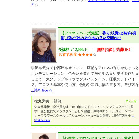
ア
/ ]
【アロマ・ハーブ講座】
香り(嗅覚)と装飾(視
覚)で私だけの居心地の良い空間作り
受講料：\ 2,000/月
|
無料お試し受講OK!
おすすめ度
★
★
★
★
☆
季節や気分でお部屋やオフィス、店舗をアロマの香りやちょっと
したデコレーション、色合いを変えて居心地の良い場所を作りま
しょう！気分アップやリラックスバスタイム、睡眠のアドバイ
ス。アロマの基本や使い方、色彩や装飾小物の置き方、選び方な
...続きをみる
松丸満美 講師
短大卒業後、会社員を経て1994年ロンドンフィニッシングスクールに留
学、後分校にてアシスタントとして勤務。同時期ロンドンジェーンパッ
カーフラワースクールにてジェーンパッカー氏に師事。1997年英国帰
...
続きをみる
【心理学・カウンセリング・セラピー講座】