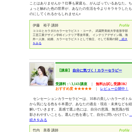
ことはありませんか？仕事も家庭も、がんばっているあなた。ち
ょっと触れた色の世界が、あなたの生活を今よりキラキラしたも
のにしてくれるかもしれませんv
伊藤 裕子 講師
ココロとカラダのカラーセラピスト・コーチ。 武蔵野美術大学造形学部
工芸工業デザイン学科インテリア専攻卒業。 インテリアデザイン職、海
外一人旅、結婚、カラーセラピストとして独立、そして長期の闘
...続き
をみる
【講座】
自分に気づく！カラーセラピー
受講料：\ 3,143/講座
|
無料お試し受講OK!
おすすめ度
★
★
★
★
★
|
レビュー公開中！
センセーションカラーセラピーは、10本の美しいカラーボトル
から気になる色を６本選び、あなたの過去・現在・未来などを紐
解いていきます。 直感で選ぶ色には、自分の意識、無意識が投
影されやすいことも。選んだ色を通して、自分に問いかけてい
...
続きをみる
竹内 美香 講師