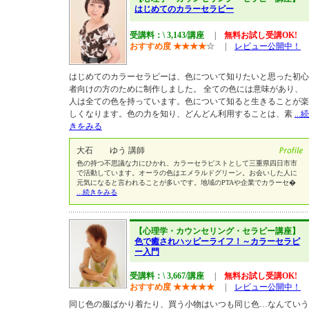
はじめてのカラーセラピー
受講料：\ 3,143/講座
|
無料お試し受講OK!
おすすめ度
★
★
★
★
☆
|
レビュー公開中！
はじめてのカラーセラピーは、色について知りたいと思った初心
者向けの方のために制作しました。 全ての色には意味があり、
人は全ての色を持っています。色について知ると生きることが楽
しくなります。色の力を知り、どんどん利用することは、素
...続
きをみる
大石 ゆう 講師
色の持つ不思議な力にひかれ、カラーセラピストとして三重県四日市市
で活動しています。オーラの色はエメラルドグリーン。お会いした人に
元気になると言われることが多いです。地域のPTAや企業でカラーセ�
...続きをみる
【心理学・カウンセリング・セラピー講座】
色で癒されハッピーライフ！～カラーセラピ
ー入門
受講料：\ 3,667/講座
|
無料お試し受講OK!
おすすめ度
★
★
★
★
★
|
レビュー公開中！
同じ色の服ばかり着たり、買う小物はいつも同じ色…なんていう