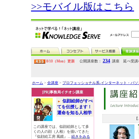
>>モバイル版はこちら
234
8/10（Mon）更新
公開講座数：
講座 延べ受講
ホーム
>
全講座
>
プロフェッショナル系-インターネット・パ
[PR]事務局イチオシ講座
似顔絵師がすべ
てを伝授します！
運命を知る人相学
【
この講座では、似顔絵師として多
くの人の顔（人相）を描いてきた
『似顔絵工房 風鏡』...
続きをみる