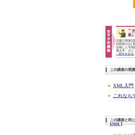
中
座！
宅建の国家試験
利関係12点)
合格した宅地
應大卒、ロン
...続きをみる
この講座の受
XML入門
これなら
この講座と同じ
UNIX
】