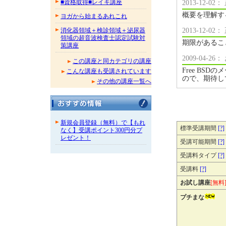
■資格取得■レイキ講座
2013-12-
概要を理解す
ヨガから始まるあれこれ
2013-12-
消化器領域＋検診領域＋泌尿器
領域の超音波検査士認定試験対
期限があるこ
策講座
2009-04-
この講座と同カテゴリの講座
Free B
こんな講座も受講されています
ので、期待し
その他の講座一覧へ
新規会員登録（無料）で【もれ
標準受講期間
[?]
なく】受講ポイント300円分プ
レゼント！
受講可能期間
[?]
受講料タイプ
[?]
受講料
[?]
お試し講座
[無料
プチまな