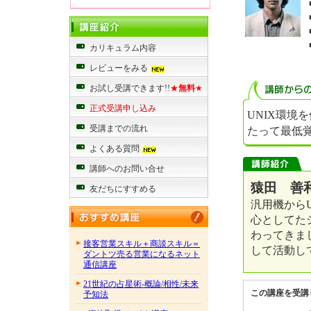
カリキュラム内容
レビューをみる
お試し受講できます!!
★
無料
★
正式受講申し込み
UNIX環境
受講までの流れ
たって最低
よくある質問
講師へのお問い合せ
猿田 善和
友だちにすすめる
汎用機からU
心としてた
わってきま
接客営業スキル＋商談スキル＝
して活動し
ダントツ売る営業になるネット
通信講座
21世紀の占星術-概論/相性/未来
この講座を受講
予知法