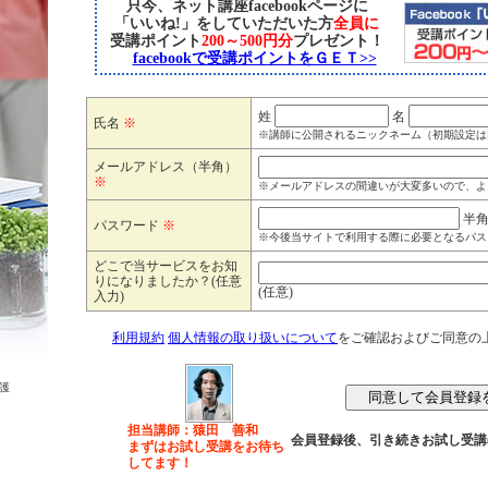
只今、ネット講座facebookページに
「いいね!」をしていただいた方
全員に
受講ポイント
200～500円分
プレゼント！
facebookで受講ポイントをＧＥＴ>>
姓
名
氏名
※
※講師に公開されるニックネーム（初期設定は
メールアドレス（半角）
※
※メールアドレスの間違いが大変多いので、よ
半
パスワード
※
※今後当サイトで利用する際に必要となるパス
どこで当サービスをお知
りになりましたか？(任意
(任意)
入力)
利用規約
個人情報の取り扱いについて
をご確認およびご同意の
護
担当講師：猿田 善和
会員登録後、引き続きお試し受講
まずはお試し受講をお待ち
してます！