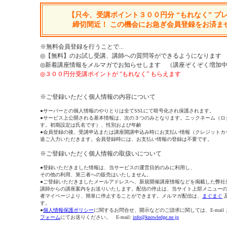
【只今、受講ポイント３００円分 “もれなく” プ
締切間近！ この機会にお急ぎ会員登録をお済ま
※無料会員登録を行うことで...
◎【無料】のお試し受講、講師への質問等ができるようになります
◎新着講座情報をメルマガでお知らせします （講座ぞくぞく増加
◎３００円分受講ポイントが “もれなく” もらえます
※ご登録いただく個人情報の内容について
●サーバーとの個人情報のやりとりは全てSSLにて暗号化され保護されます。
●サービス上公開される基本情報は、次の３つのみとなります。ニックネーム（ロ
す。初期設定は氏名です）、性別および年齢
●会員登録の後、受講申込または講座開講申込み時にお支払い情報（クレジットカ
途ご入力いただきます。会員登録時には、お支払い情報の登録は不要です。
※ご登録いただく個人情報の取扱いについて
●登録いただきました情報は、当サービスの運営目的のみに利用し、
その他の利用、第三者への販売はいたしません。
●ご登録いただきましたメールアドレスへ、新規開催講座情報などを掲載した弊社
講師からの講座案内をお送りいたします。配信の停止は、当サイト上部メニュー
者マイページより、簡単に停止することができます。メルマガ配信は、
まぐまぐ
す。
●
個人情報保護ポリシー
に関するお問合せ、開示などのご請求に関しては、E-mail
フォーム
にてお送りください。 E-mail:
info@knowledge.ne.jp