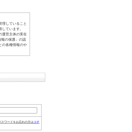
管理していること
得しています。
の運営主体の実在
情報の保護」の認
との各種情報のや
パスワードをお忘れの方は
コチ