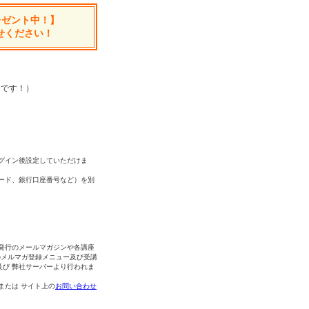
レゼント中！】
せください！
中です！）
グイン後設定していただけま
ード、銀行口座番号など）を別
発行のメールマガジンや各講座
のメルマガ登録メニュー及び受講
及び 弊社サーバーより行われま
 または サイト上の
お問い合わせ