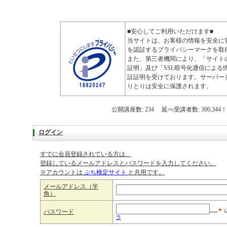
■安心してご利用いただけます■
当サイトは、お客様の情報を安全に
を認証するプライバシーマークを取
また、第三者機関により、「サイト
証明」及び「SSL暗号化通信による
証証明を受けております。サーバー
りとりは安全に保護されます。
公開講座数: 234 延べ受講者数: 300,344！
ログイン
すでに会員登録されている方は、
登録しているメールアドレスとパスワードを入力してください。
※アカウントは
ぷち検定サイト
と共用です。
メールアドレス（半
角）
パスワード
ラ