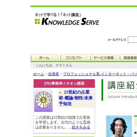
こんにちは、ゲストさん
ホーム
>
全講座
>
プロフェッショナル系-インターネット・パ
[PR]事務局イチオシ講座
21世紀の占星
術-概論/相性/未来
予知法
この講座は21世紀の知識で占星術
を学習します。古代のような霊感
は必要ありません。...
続きをみる