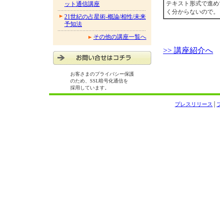
テキスト形式で進め
ット通信講座
く分からないので。
21世紀の占星術-概論/相性/未来
予知法
その他の講座一覧へ
>> 講座紹介へ
お客さまのプライバシー保護
のため、SSL暗号化通信を
採用しています。
プレスリリース
│