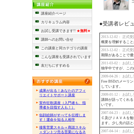
講座紹介ページ
カリキュラム内容
●受講者レビュー
お試し受講できます!!
★
無料
★
2013-12-02： 正
講師へのお問い合せ
概要を理解すること
この講座と同カテゴリの講座
2013-12-02： 正
期限があることで優
こんな講座も受講されています
2011-03-02： お
友だちにすすめる
独学中ですが、この
2009-04-26： お
Free BSDのメ
しています。
成果が出る！あなたのアフィ
2009-01-12： お
リエイトサポート講座
講師が語ってくれる
実作狂歌講座（入門者も、指
いです。
導者を目指す人も！）
2007-04-23： お
似顔絵師がすべてを伝授しま
Ｃ及びＪＡＶＡを勉
す！運命を知る人相学
ます。少し先の話と
接客営業スキル＋商談スキル
2007-04-14： お
＝ダントツ売る営業になるネ