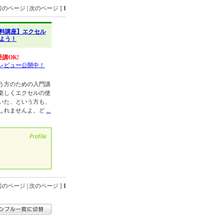
のページ | 次のページ ]
1
料講座】エクセル
よう！
講OK!
レビュー公開中！
う方のための入門講
楽しくエクセルの使
いた、という方も、
しれませんよ。ど
...
のページ | 次のページ ]
1