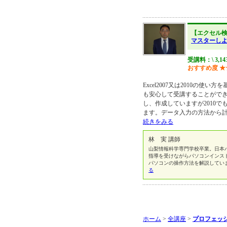
【エクセル
マスターし
受講料：\ 3,14
おすすめ度
★
Excel2007又は2010の使
も安心して受講することができ
し、作成していますが2010
ます。データ入力の方法から
続きをみる
林 実 講師
山梨情報科学専門学校卒業。日本
指導を受けながらパソコンインス
パソコンの操作方法を解説しています。 http
る
ホーム
>
全講座
>
プロフェッシ