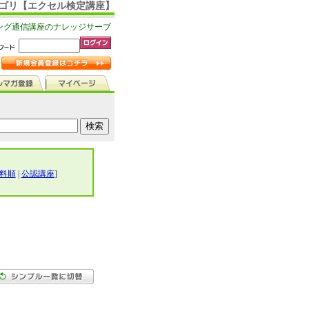
カテゴリ【エクセル検定講座】
ング通信講座のナレッジサーブ
料順
|
公認講座
]