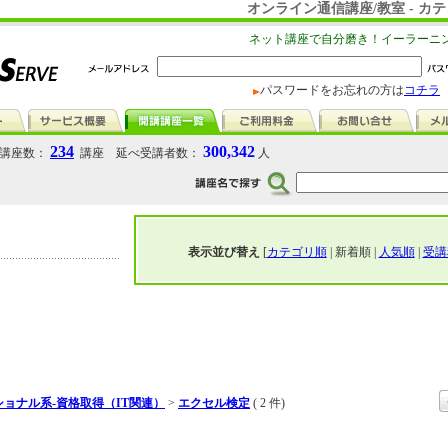
オンライン通信講座/教室 - 
ネット講座で自分磨き！イーラーニ
パスワードをお忘れの方は
コチラ
234
300,342
講座数：
講座 延べ受講者数：
人
表示並び替え
[
カテゴリ順
| 新着順 |
人気順
|
受講
ョナル系-資格取得（IT関連）
>
エクセル検定
( 2 件)