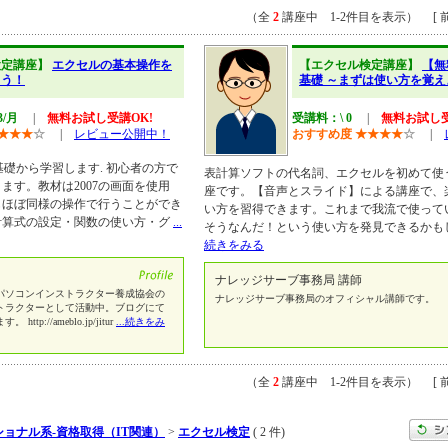
（全
2
講座中 1-2件目を表示） [ 前
検定講座】
エクセルの基本操作を
【エクセル検定講座】
【無
よう！
基礎 ～まずは使い方を覚え
3/月
|
無料お試し受講OK!
受講料：\ 0
|
無料お試し受
★
★
★
☆
|
レビュー公開中！
おすすめ度
★
★
★
★
☆
|
い方を基礎から学習します. 初心者の方で
表計算ソフトの代名詞、エクセルを初めて使
ます。教材は2007の画面を使用
座です。【音声とスライド】による講座で、
でもほぼ同様の操作で行うことができ
い方を習得できます。これまで我流で使って
計算式の設定・関数の使い方・グ
...
そうなんだ！という使い方を発見できるかも
続きをみる
ナレッジサーブ事務局 講師
パソコンインストラクター養成協会の
ナレッジサーブ事務局のオフィシャル講師です。
トラクターとして活動中。ブログにて
://ameblo.jp/jitur
...続きをみ
（全
2
講座中 1-2件目を表示） [ 前
ョナル系-資格取得（IT関連）
>
エクセル検定
( 2 件)