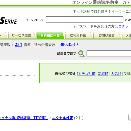
オンライン通信講座/教室 - 
ネット講座で自分磨き！イーラーニ
パスワードをお忘れの方は
コチラ
234
300,353
講座数：
講座 延べ受講者数：
人
表示並び替え
[
カテゴリ順
|
新着順
|
人気順
| 受講
ョナル系-資格取得（IT関連）
>
エクセル検定
( 2 件)