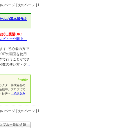
のページ | 次のページ ]
1
セルの基本操作を
お試し受講OK!
レビュー公開中！
します. 初心者の方で
007の画面を使用
操作で行うことができ
関数の使い方・グ
...
ラクター養成協会の
活動中。ブログにて
/jitur
...続きをみ
のページ | 次のページ ]
1