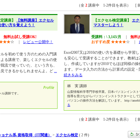
（全
2
講座中 1-2件目を表示） [ 前
検定講座】
【無料講座】エクセル
【エクセル検定講座】
エク
は使い方を覚えよう！
マスターしよう！
|
無料お試し受講OK!
受講料：\ 3,143/月
|
無料
★
★
★
☆
|
レビュー公開中！
おすすめ度
★
★
★
★
☆
|
Excel2007又は2010の使い方を基礎から学習
セルを初めて使う方のための入門講
も安心して受講することができます。教材は2
による講座で、楽しくエクセルの使
し、作成していますが2010でもほぼ同様の
で我流で使っていた、という方も、
ます。データ入力の方法から計算式の設定・
発見できるかもしれませんよ。ど
...
続きをみる
林 実 講師
山梨情報科学専門学校卒業。日本パソコンインスト
ャル講師です。
指導を受けながらパソコンインストラクターとして
パソコンの操作方法を解説しています。 http://ameblo.jp
る
（全
2
講座中 1-2件目を表示） [ 前
ョナル系-資格取得（IT関連）
>
エクセル検定
( 2 件)