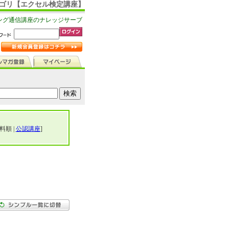
カテゴリ【エクセル検定講座】
ング通信講座のナレッジサーブ
料順 |
公認講座
]