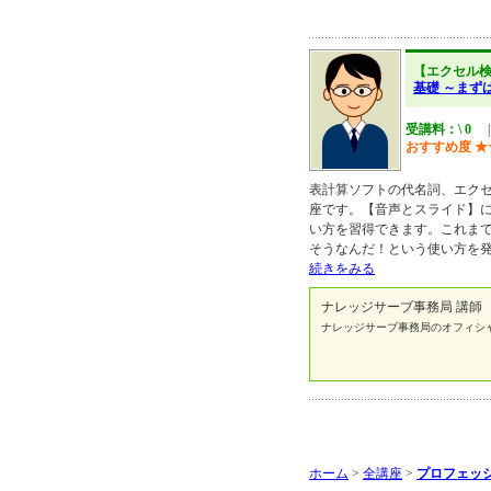
【エクセル
基礎 ～まず
受講料：\ 0
おすすめ度
★
表計算ソフトの代名詞、エク
座です。【音声とスライド】
い方を習得できます。これま
そうなんだ！という使い方を
続きをみる
ナレッジサーブ事務局 講師
ナレッジサーブ事務局のオフィシ
ホーム
>
全講座
>
プロフェッシ