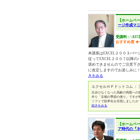
【ホームペ
ージ作成マ
受講料：\ 837
おすすめ度
★
本講座はEXCEL２００３バ
従ってEXCEL２００７以降
奨めできませんのでご注意下さ
に改定しますのでお楽しみに！ 
きをみる
エクセルＨＰドットコム ：
出歩けなくなった高齢の両親への
作り「京都の季節の便り」ですが
ソフトで効率化を目指しましたが・
続きをみる
【ホームペ
ア時代の『