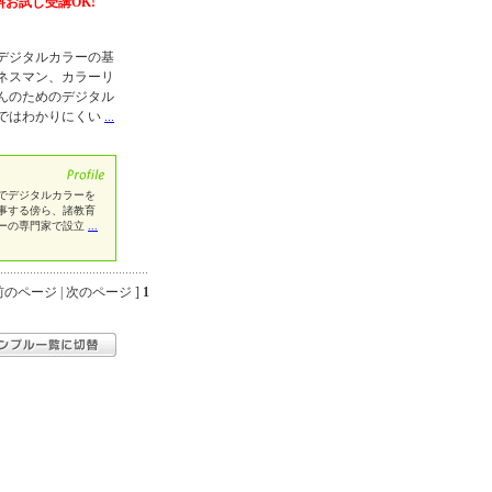
料お試し受講OK!
デジタルカラーの基
ネスマン、カラーリ
んのためのデジタル
ではわかりにくい
...
でデジタルカラーを
事する傍ら、諸教育
ラーの専門家で設立
...
のページ | 次のページ ]
1