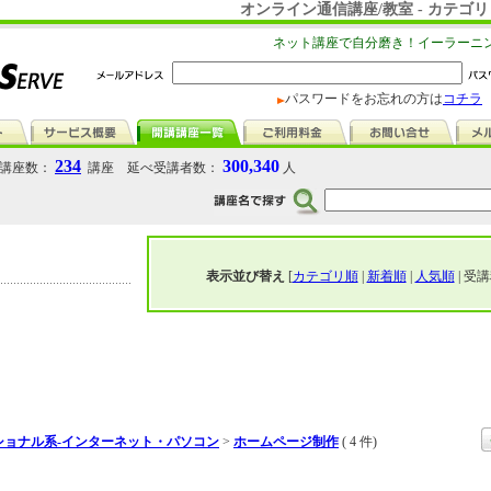
オンライン通信講座/教室 - カテ
ネット講座で自分磨き！イーラーニ
パスワードをお忘れの方は
コチラ
234
300,340
講座数：
講座 延べ受講者数：
人
表示並び替え
[
カテゴリ順
|
新着順
|
人気順
| 受講
ショナル系-インターネット・パソコン
>
ホームページ制作
( 4 件)