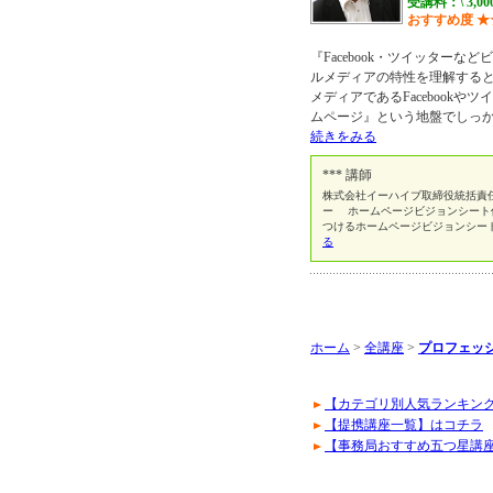
受講料：\ 3,0
おすすめ度
★
『Facebook・ツイッター
ルメディアの特性を理解する
メディアであるFacebook
ムページ』という地盤でしっ
続きをみる
*** 講師
株式会社イーハイブ取締役統括責
ー ホームページビジョンシート
つけるホームページビジョンシー
る
ホーム
>
全講座
>
プロフェッ
【カテゴリ別人気ランキン
【提携講座一覧】はコチラ
【事務局おすすめ五つ星講