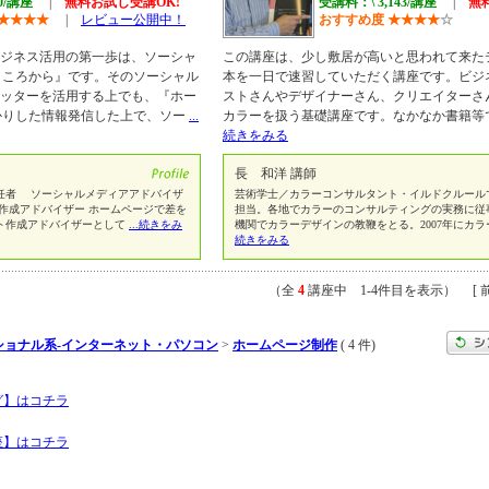
00/講座
|
無料お試し受講OK!
受講料：\ 3,143/講座
|
無
★
★
★
★
|
レビュー公開中！
おすすめ度
★
★
★
★
☆
などビジネス活用の第一歩は、ソーシャ
この講座は、少し敷居が高いと思われて来た
ところから』です。そのソーシャル
本を一日で速習していただく講座です。ビジ
やツイッターを活用する上でも、『ホー
ストさんやデザイナーさん、クリエイターさ
かりした情報発信した上で、ソー
...
カラーを扱う基礎講座です。なかなか書籍等
続きをみる
長 和洋 講師
任者 ソーシャルメディアアドバイザ
芸術学士／カラーコンサルタント・イルドクルール
作成アドバイザー ホームページで差を
担当。各地でカラーのコンサルティングの実務に従
ト作成アドバイザーとして
...続きをみ
機関でカラーデザインの教鞭をとる。2007年にカ
続きをみる
（全
4
講座中 1-4件目を表示） [ 前
ショナル系-インターネット・パソコン
>
ホームページ制作
( 4 件)
グ】はコチラ
座】はコチラ