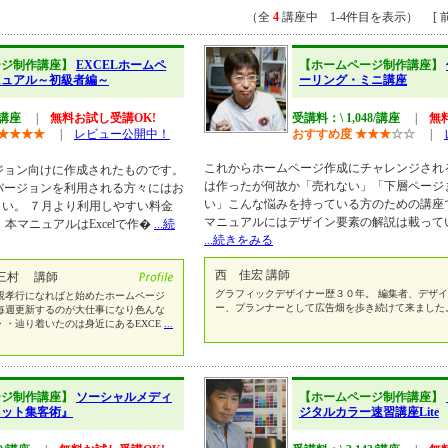
（全
4
講座中 1-4件目を表示） [ 前
ージ制作講座】
EXCELホームペ
【ホームページ制作講座】
ニュアル～初級者編～
ーリング・ミニ講座
/講座
|
無料お試し受講OK!
受講料：\ 1,048/講座
|
無
★
★
★
★
|
レビュー公開中！
おすすめ度
★
★
★
☆
☆
|
これからホームページ作成にチャレンジされ
ージョン向けに作成されたものです。
は作ったが何故か「売れない」「下層ページ
のバージョンを利用される方々にはお
い」こんな悩みを持っている方のための講座
い。 ７月より利用しやすい料金
マニュアルにはデザイン要素の解説は載って
本マニュアルはExcelで作�
...続
...続きをみる
西 佳宏 講師
 三村 講師
グラフィックデザイナー歴３０年。 編集者、デザ
親孝行になればと始めたホームページ
ー、プランナーとして広告畑を歩き続けて来ました
毎週更新するのが大仕事になり色んな
・辿り着いたのは身近にあるEXCE
...
ージ制作講座】
ソーシャルメディ
【ホームページ制作講座】
ネット集客術』
ジタルカラー速習講座Lite