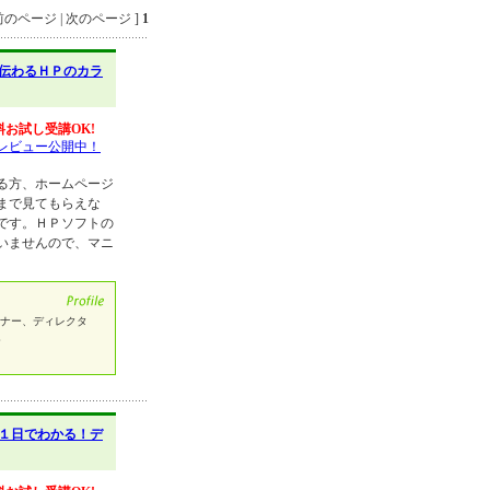
のページ | 次のページ ]
1
伝わるＨＰのカラ
料お試し受講OK!
レビュー公開中！
る方、ホームページ
まで見てもらえな
です。ＨＰソフトの
いませんので、マニ
イナー、ディレクタ
。
１日でわかる！デ