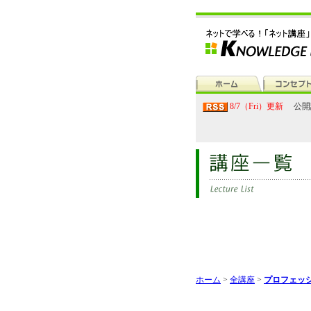
8/7（Fri）更新
公開
ホーム
>
全講座
>
プロフェッ