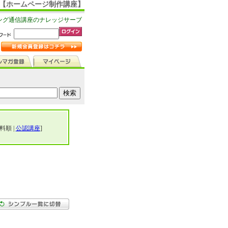
ゴリ【ホームページ制作講座】
ング通信講座のナレッジサーブ
料順 |
公認講座
]