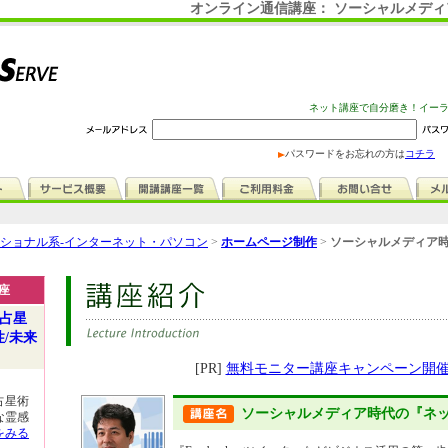
オンライン通信講座： ソーシャルメデ
ネット講座で自分磨き！イー
パスワードをお忘れの方は
コチラ
ショナル系-インターネット・パソコン
>
ホームページ制作
>
ソーシャルメディア時
座
の占星
性/未来
[PR]
無料モニター講座キャンペーン開
占星術
ソーシャルメディア時代の『ネ
な霊感
をみる