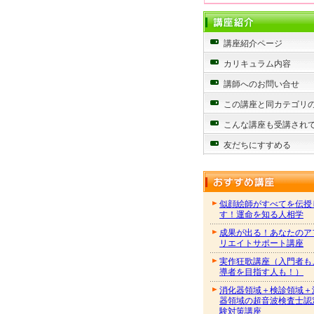
講座紹介ページ
カリキュラム内容
講師へのお問い合せ
この講座と同カテゴリ
こんな講座も受講され
友だちにすすめる
似顔絵師がすべてを伝授
す！運命を知る人相学
成果が出る！あなたのア
リエイトサポート講座
実作狂歌講座（入門者も
導者を目指す人も！）
消化器領域＋検診領域＋
器領域の超音波検査士認
験対策講座