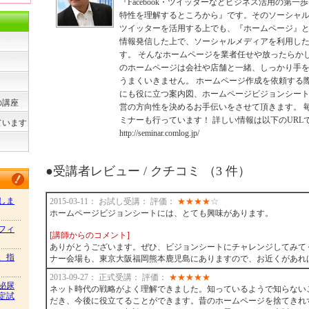
『Facebook・ツイッターなどビジネス活用の第
特性を理解するところから』です。そのソーシャルメデ
ツイッターを活用する上でも、『ホームページ』
情報発信した上で、ソーシャルメディアを利用し
す。 そんなホームページを業者任せや放ったらか
のホームページは会社や店舗と一緒、しっかり手
うまくいきません。 ホームページ作成を依頼する
にも役に立つ案内図、ホームページビジョンシー
の講座
営の方向性を決めるお手伝いをさせて頂きます。 
ミナーも行っています！ 詳しい情報は以下のURL
ています
http://seminar.comlog.jp/
●受講者レビュー / クチコミ （3 件）
しま
2015-03-11： お試し受講： 評価：
★
★
★
★
☆
ホームページビジョンシートには、とても興味があります。
フィ
[講師からのコメント]
ありがとうございます。ぜひ、ビジョンシートにチャレンジしてみて
、指
ナー会場も、東京大阪福岡熊本鹿児島にありますので、お近くがあれ
2013-09-27： 正式受講： 評価：
★
★
★
★
★
泌尿
ネット時代の戦略がよく理解できました。知っているようで知らない
定試
だき、今後に役立てることができます。昔のホームページを捨てきれ