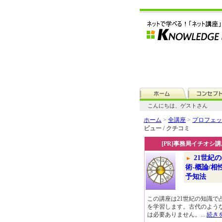
こんにちは、ゲストさん
ホーム
>
全講座
>
プロフェッ
ビュー / クチコミ
[PR]事務局イチオシ講
21世紀
術-概論/相
予知法
この講座は21世紀の知識で
を学習します。古代のよう
は必要ありません。...
続き