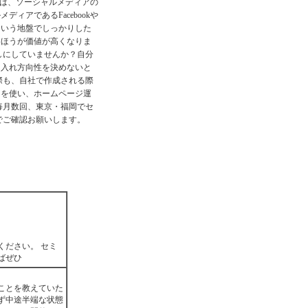
一歩は、ソーシャルメディアの
ィアであるFacebookや
という地盤でしっかりした
たほうが価値が高くなりま
しにしていませんか？自分
を入れ方向性を決めないと
際も、自社で作成される際
トを使い、ホームページ運
毎月数回、東京・福岡でセ
でご確認お願いします。
ください。 セミ
ばぜひ
ことを教えていた
ず中途半端な状態