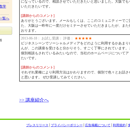
になっているので、相談させていただきたいと思いました。大阪でも
数学
いただきたいです。
[講師からのコメント]
一覧へ
ありがとうございます。メールもしくは、ここのコミュニティーでご
た、大阪は一昨年に一度だけセミナーさせていただきましたが、また
おります。
2013-06-18： お試し受講： 評価：
★
★
★
★
★
護
ビジネスシーンでソーシャルメディアをどのように利用するかあまり
んが、この講座を受けると分かりそう。すごく丁寧にされています。
個別相談もされているみたいなので、当社のホームページについてア
たいです。
[講師からのコメント]
それぞれ業種により利用方法はかわりますので、個別で色々とお話さ
と思います。 ぜひ受講してみてください。
>> 講座紹介へ
プレスリリース
│
プライバシーポリシー
│
広告掲載について
│
利用規約
│