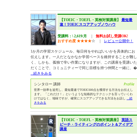
【TOEIC・TOEFL・英検対策講座】
最短最
速！TOEICスコアアップノウハウ
受講料：\ 2,619/月
|
無料お試し受講OK!
おすすめ度
★
★
★
★
☆
|
レビュー公開中！
1か月の学習スケジュール、毎日何をやればいいかを具体的にお
伝えします。一人だとなかなか学習ペースを維持することが難し
く、しかも、孤独で辛い作業になりますが、この講座を受講いた
だくことで、コミュニティーで同じ目標を持つ仲間と一緒に、�
...続きをみる
シンタロー 講師
世界一効率を追究し、最短最速でTOEIC600点を獲得する方法をお伝えし
ます。 「これだけ！」というような短絡的なテクニックを言っていくわ
けではなく、地味ですが、確実にスコアアップできる方法をお話し
...続
きをみる
【TOEIC・TOEFL・英検対策講座】
英語ス
ピーチ・ライティングのポイント＆アイデア
講座