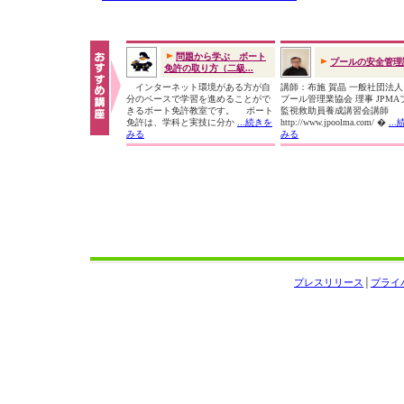
問題から学ぶ ボート
プールの安全管理
免許の取り方（二級...
インターネット環境がある方が自
講師：布施 賀晶 一般社団法
分のペースで学習を進めることがで
プール管理業協会 理事 JPMA
きるボート免許教室です。 ボート
監視救助員養成講習会講師
免許は、学科と実技に分か
...続きを
http://www.jpoolma.com/ �
..
みる
みる
プレスリリース
│
プライ