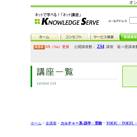
オン
234
8/8（Sat）更新
公開講座数：
講座 延べ受講者
ホーム
>
全講座
>
カルチャー系-語学・受験
>
TOEIC・TOEF