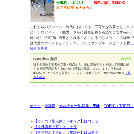
受講料：\ 3,123/月
|
無料お試し受講OK!
おすすめ度
★
★
★
★
☆
これからのグローバル時代においては、不可欠な教養としてのス
ピーチやディベート能力、さらに質疑応答を英語でこなすoutput
能力が、決定的に必要とされることになるでしょう。この講座で
は大量のポイントとアイデア、そしてサンプル・スピーチを提
...
続きをみる
evangelista 講師
日本人英語学習者の立場・視点から、主に英語テストを通じて実用に耐
える英語運用能力を身につける手法を追及しております。英検1級・
IELTS7.0・MAなどを取得しています。講師ブログ：http://ecafecall.bl
...続
きをみる
ホーム
>
全講座
>
カルチャー系-語学・受験
>
TOEIC・TOEF
【カテゴリ別人気ランキング】はコチラ
【提携講座一覧】はコチラ
【事務局おすすめ五つ星講座】はコチラ