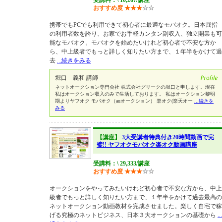
受講料：\ 10,267/講座
おすすめ度
★
★
★
☆
☆
携帯でもPCでも利用できて初心者に最適なモバオク。日本屈指
の利用者数を誇り、お家でお手軽カンタン副収入、独立開業も可
能なモバオク。モバオクを始めたいけれど初心者で不安な方か
ら、中上級者でもっと詳しく知りたい方まで、１年半をかけて過
去
...続きをみる
堀口 義和 講師
ネットオークション専門会社 株式会社グリークの堀口と申します。現在
私はオークション収入のみで生活しております。 私はオークション黎明
期よりヤフオク モバオク（auオークション） 楽オク(楽天オー
...続きを
みる
【講座】
3大受講者特典付き20時間動画で完
璧!! ヤフオクモバオク楽オク動画講座
受講料：\ 29,333/講座
おすすめ度
★
★
★
☆
☆
オークションをやってみたいけれど初心者で不安な方から、中上
級者でもっと詳しく知りたい方まで、１年半をかけて過去最高の
ネットオークション動画教材を完成させました。楽しく自宅で稼
げる究極のネットビジネス、日本３大オークションの基礎から
...