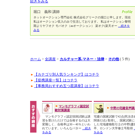
続きをみる
堀口 義和 講師
ネットオークション専門会社 株式会社グリークの堀口と申します。現在
私はオークション収入のみで生活しております。 私はオークション黎明
期よりヤフオク モバオク（auオークション） 楽オク(楽天オー
...続きを
みる
ホーム
>
全講座
>
カルチャー系-マネー・法律
>
その他
( 5 件)
【カテゴリ別人気ランキング】はコチラ
【提携講座一覧】はコチラ
【事務局おすすめ五つ星講座】はコチラ
マンモグラフィ認定試
中野の宅建音声講
験対策講座
マンモグラフィ認定技師試験は講
宅建の国家試験で42点(民法含
習を受けただけでは合格するのは大
関係12点) 取得し、国家試験
変難しく、合格率は30～40％といわ
した宅地建物取引士の中野(慶
れています。いろんなパター
...続き
卒、ロンドン大学修士号取得
をみる
をみる