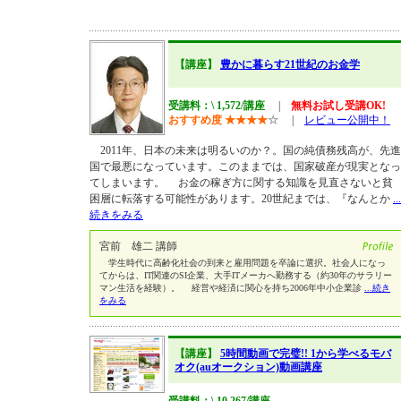
【講座】
豊かに暮らす21世紀のお金学
受講料：\ 1,572/講座
|
無料お試し受講OK!
おすすめ度
★
★
★
★
☆
|
レビュー公開中！
2011年、日本の未来は明るいのか？。国の純債務残高が、先進
国で最悪になっています。このままでは、国家破産が現実となっ
てしまいます。 お金の稼ぎ方に関する知識を見直さないと貧
困層に転落する可能性があります。20世紀までは、『なんとか
...
続きをみる
宮前 雄二 講師
学生時代に高齢化社会の到来と雇用問題を卒論に選択。社会人になっ
てからは、IT関連のSI企業、大手ITメーカへ勤務する（約30年のサラリー
マン生活を経験）。 経営や経済に関心を持ち2006年中小企業診
...続き
をみる
【講座】
5時間動画で完璧!! 1から学べるモバ
オク(auオークション)動画講座