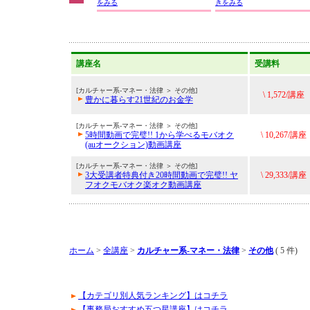
をみる
きをみる
講座名
受講料
[カルチャー系-マネー・法律 ＞ その他]
\ 1,572/講座
豊かに暮らす21世紀のお金学
[カルチャー系-マネー・法律 ＞ その他]
5時間動画で完璧!! 1から学べるモバオク
\ 10,267/講座
(auオークション)動画講座
[カルチャー系-マネー・法律 ＞ その他]
3大受講者特典付き20時間動画で完璧!! ヤ
\ 29,333/講座
フオクモバオク楽オク動画講座
ホーム
>
全講座
>
カルチャー系-マネー・法律
>
その他
( 5 件)
【カテゴリ別人気ランキング】はコチラ
【事務局おすすめ五つ星講座】はコチラ