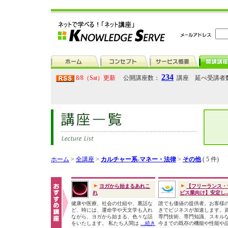
234
8/8（Sat）更新
公開講座数：
講座 延べ受講者
ホーム
>
全講座
>
カルチャー系-マネー・法律
>
その他
( 5 件)
ヨガから始まるあれこ
【フリーランス・
れ
ビス業向け】安定し..
健康や医療、社会の仕組や、裏話な
誰でも価値の提供者。お客様
ど、時には、運命学や天文学も入れ
きでビジネスが加速します。
ながら、ヨガから始まる、色々な話
専門技術、専門知識、スキル
をいたします。 私たち人間は
...続き
今までの既存の機能や性能や