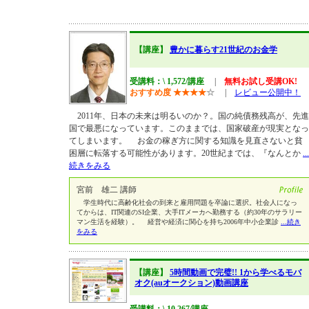
【講座】
豊かに暮らす21世紀のお金学
受講料：\ 1,572/講座
|
無料お試し受講OK!
おすすめ度
★
★
★
★
☆
|
レビュー公開中！
2011年、日本の未来は明るいのか？。国の純債務残高が、先進
国で最悪になっています。このままでは、国家破産が現実となっ
てしまいます。 お金の稼ぎ方に関する知識を見直さないと貧
困層に転落する可能性があります。20世紀までは、『なんとか
...
続きをみる
宮前 雄二 講師
学生時代に高齢化社会の到来と雇用問題を卒論に選択。社会人になっ
てからは、IT関連のSI企業、大手ITメーカへ勤務する（約30年のサラリー
マン生活を経験）。 経営や経済に関心を持ち2006年中小企業診
...続き
をみる
【講座】
5時間動画で完璧!! 1から学べるモバ
オク(auオークション)動画講座