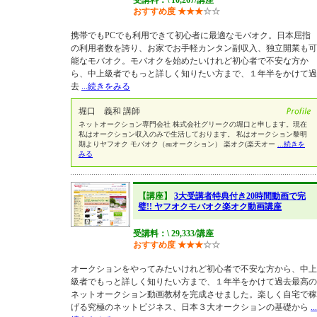
受講料：\ 10,267/講座
おすすめ度
★
★
★
☆
☆
携帯でもPCでも利用できて初心者に最適なモバオク。日本屈指
の利用者数を誇り、お家でお手軽カンタン副収入、独立開業も可
能なモバオク。モバオクを始めたいけれど初心者で不安な方か
ら、中上級者でもっと詳しく知りたい方まで、１年半をかけて過
去
...続きをみる
堀口 義和 講師
ネットオークション専門会社 株式会社グリークの堀口と申します。現在
私はオークション収入のみで生活しております。 私はオークション黎明
期よりヤフオク モバオク（auオークション） 楽オク(楽天オー
...続きを
みる
【講座】
3大受講者特典付き20時間動画で完
璧!! ヤフオクモバオク楽オク動画講座
受講料：\ 29,333/講座
おすすめ度
★
★
★
☆
☆
オークションをやってみたいけれど初心者で不安な方から、中上
級者でもっと詳しく知りたい方まで、１年半をかけて過去最高の
ネットオークション動画教材を完成させました。楽しく自宅で稼
げる究極のネットビジネス、日本３大オークションの基礎から
...