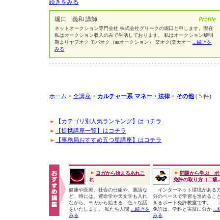
続きをみる
堀口 義和 講師
ネットオークション専門会社 株式会社グリークの堀口と申します。現在
私はオークション収入のみで生活しております。 私はオークション黎明
期よりヤフオク モバオク（auオークション） 楽オク(楽天オー
...続きを
みる
ホーム
>
全講座
>
カルチャー系-マネー・法律
>
その他
( 5 件)
【カテゴリ別人気ランキング】はコチラ
【提携講座一覧】はコチラ
【事務局おすすめ五つ星講座】はコチラ
ヨガから始まるあれこ
問題から学ぶ ボ
れ
免許の取り方（二級..
健康や医療、社会の仕組や、裏話な
インターネット環境がある
ど、時には、運命学や天文学も入れ
分のペースで学習を進めるこ
ながら、ヨガから始まる、色々な話
きるボート免許教室です。 
をいたします。 私たち人間
...続きを
免許は、学科と実技に分か
..
みる
みる