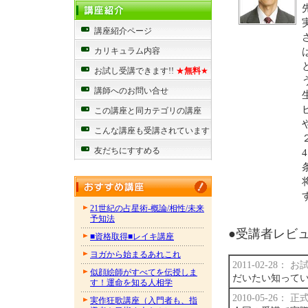
講座紹介ページ
カリキュラム内容
お試し受講できます!!
★
無料
★
講師へのお問い合せ
この講座と同カテゴリの講座
こんな講座も受講されています
友だちにすすめる
21世紀の占星術-概論/相性/未来
予知法
●受講者レビュー
■資格取得■レイキ講座
ヨガから始まるあれこれ
2011-02-28：
似顔絵師がすべてを伝授しま
だいたい知って
す！運命を知る人相学
2010-05-26：
実作狂歌講座（入門者も、指