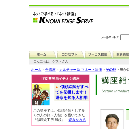
こんにちは、ゲストさん
ホーム
>
全講座
>
カルチャー系-マネー・法律
>
その他
>
豊かに
[PR]事務局イチオシ講座
似顔絵師がすべ
てを伝授します！
運命を知る人相学
この講座では、似顔絵師として多
くの人の顔（人相）を描いてきた
『似顔絵工房 風鏡』...
続きをみる