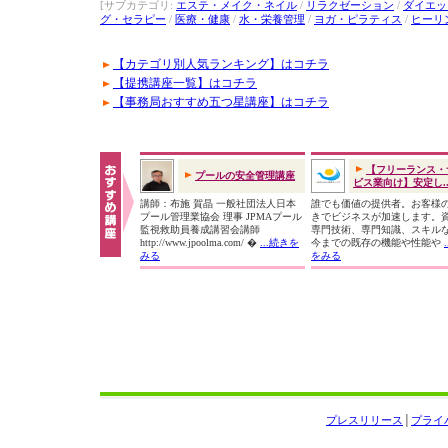
[サブカテゴリ:
エステ・メイク・ネイル
/
リラクゼーション
/
ダイエッ
グ・セラピー
/
医療・健康
/
水・栄養管理
/
ヨガ・ピラティス
/
ヒーリ
【カテゴリ別人気ランキング】はコチラ
【提携講座一覧】はコチラ
【事務局おすすめ五つ星講座】はコチラ
【フリーランス・
プールの安全管理講座
ビス業向け】安定し..
講師：布施 賀晶 一般社団法人日本
誰でも価値の提供者。お客様
プール管理業協会 理事 JPMAプール
きでビジネスが加速します。
監視救助員養成講習会講師
専門技術、専門知識、スキル
http://www.jpoolma.com/ �
...続きを
今までの既存の機能や性能や
みる
をみる
プレスリリース
│
プライ