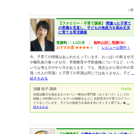
（
【ファミリー・子育て講座】
間違った子育て
の常識を見直し、子どもの免疫力を高め丈夫
に育てる育児講座
受講料：\ 3,143/月
|
無料お試し受講OK!
おすすめ度
★
★
★
★
☆
|
レビュー公開中！
今、子育ての情報はあふれかえっています。おっぱいの飲ませ方
や離乳食の食べさせ方、早期教育や予防接種についてなど、いろ
いろな考え方ややり方があります。でも、残念ながら世の中の常
識（大人の常識）と子育ての常識は同じではありません。子ど
...
続きをみる
須藤 悦子 講師
自然治癒力を高めるホメオパシー療法の専門家（ホメオパス）としての
経験と10年間のカウンセラーの経験をもとに 自然育児や子育てのアドバ
イスをしています。子どもの免疫力を高め丈夫にすくすく育てるノ�
...
続きをみる