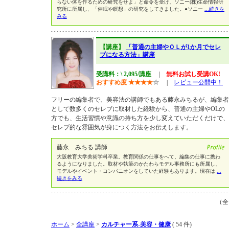
らない体を作るための研究をせよ」と命令を受け、ソニー(株)生命情報研
究所に所属し、「催眠や瞑想」の研究をしてきました。●ソニー
...続きを
みる
【講座】
「普通の主婦やＯＬが1か月でセレ
ブになる方法」講座
受講料：\ 2,095/講座
|
無料お試し受講OK!
おすすめ度
★
★
★
★
☆
|
レビュー公開中！
フリーの編集者で、美容法の講師でもある藤永みちるが、編集者
として数多くのセレブに取材した経験から、普通の主婦やOLの
方でも、生活習慣や意識の持ち方を少し変えていただくだけで、
セレブ的な雰囲気が身につく方法をお伝えします。
藤永 みちる 講師
大阪教育大学美術学科卒業。教育関係の仕事をへて、編集の仕事に携わ
るようになりました。取材や執筆のかたわらモデル事務所にも所属し、
モデルやイベント・コンパニオンをしていた経験もあります。現在は
...
続きをみる
（
ホーム
>
全講座
>
カルチャー系-美容・健康
( 54 件)