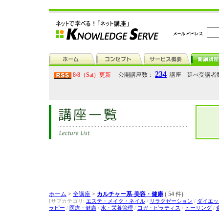
234
8/8（Sat）更新
公開講座数：
講座 延べ受講者
ホーム
>
全講座
>
カルチャー系-美容・健康
( 54 件)
[サブカテゴリ:
エステ・メイク・ネイル
/
リラクゼーション
/
ダイエッ
ラピー
/
医療・健康
/
水・栄養管理
/
ヨガ・ピラティス
/
ヒーリング
/