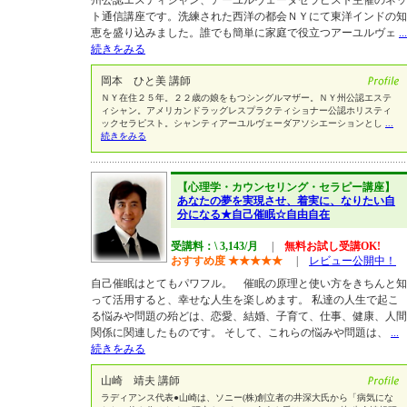
州公認エスティシャン、アーユルヴェーダセラピスト主催のネッ
ト通信講座です。洗練された西洋の都会ＮＹにて東洋インドの知
恵を盛り込みました。誰でも簡単に家庭で役立つアーユルヴェ
...
続きをみる
岡本 ひと美 講師
ＮＹ在住２５年。２２歳の娘をもつシングルマザー。ＮＹ州公認エステ
ィシャン。アメリカンドラッグレスプラクティショナー公認ホリスティ
ックセラピスト。シャンティアーユルヴェーダアソシエーションとし
...
続きをみる
【心理学・カウンセリング・セラピー講座】
あなたの夢を実現させ、着実に、なりたい自
分になる★自己催眠☆自由自在
受講料：\ 3,143/月
|
無料お試し受講OK!
おすすめ度
★
★
★
★
★
|
レビュー公開中！
自己催眠はとてもパワフル。 催眠の原理と使い方をきちんと知
って活用すると、幸せな人生を楽しめます。 私達の人生で起こ
る悩みや問題の殆どは、恋愛、結婚、子育て、仕事、健康、人間
関係に関連したものです。 そして、これらの悩みや問題は、
...
続きをみる
山崎 靖夫 講師
ラディアンス代表●山崎は、ソニー(株)創立者の井深大氏から「病気にな