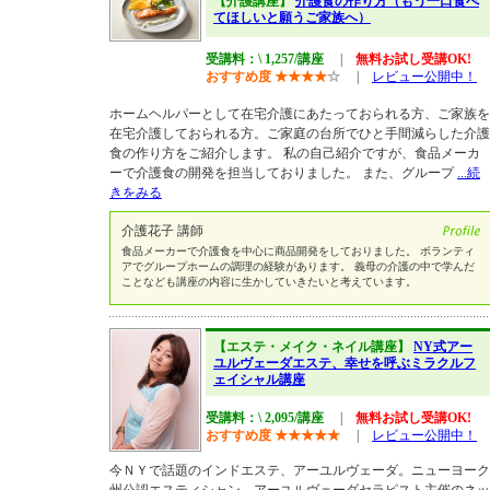
【介護講座】
介護食の作り方（もう一口食べ
てほしいと願うご家族へ）
受講料：\ 1,257/講座
|
無料お試し受講OK!
おすすめ度
★
★
★
★
☆
|
レビュー公開中！
ホームヘルパーとして在宅介護にあたっておられる方、ご家族を
在宅介護しておられる方。ご家庭の台所でひと手間減らした介護
食の作り方をご紹介します。 私の自己紹介ですが、食品メーカ
ーで介護食の開発を担当しておりました。 また、グループ
...続
きをみる
介護花子 講師
食品メーカーで介護食を中心に商品開発をしておりました。 ボランティ
アでグループホームの調理の経験があります。 義母の介護の中で学んだ
ことなども講座の内容に生かしていきたいと考えています。
【エステ・メイク・ネイル講座】
NY式アー
ユルヴェーダエステ、幸せを呼ぶミラクルフ
ェイシャル講座
受講料：\ 2,095/講座
|
無料お試し受講OK!
おすすめ度
★
★
★
★
★
|
レビュー公開中！
今ＮＹで話題のインドエステ、アーユルヴェーダ。ニューヨーク