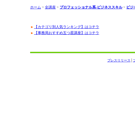
ホーム
>
全講座
>
プロフェッショナル系-ビジネススキル
>
ビジ
【カテゴリ別人気ランキング】はコチラ
【事務局おすすめ五つ星講座】はコチラ
プレスリリース
│