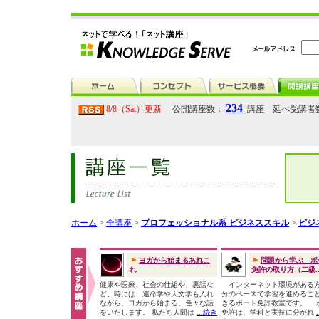
234
8/8（Sat）更新
公開講座数：
講座 延べ受講者
ホーム
>
全講座
>
プロフェッショナル系-ビジネススキル
>
ビジ
ヨガから始まるあれこ
問題から学ぶ ボ
れ
免許の取り方（二級..
健康や医療、社会の仕組や、裏話な
インターネット環境がある
ど、時には、運命学や天文学も入れ
分のペースで学習を進めるこ
ながら、ヨガから始まる、色々な話
きるボート免許教室です。 
をいたします。 私たち人間は
...続き
免許は、学科と実技に分かれ