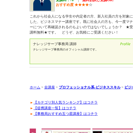
受講料：\ 0
|
無料お試し受講OK!
おすすめ度
★
★
★
★
☆
これから社会人になる学生や内定者の方、新入社員の方を対象に
した、ビジネスマナー講座です。既に社会人の方も、今一度マナ
ーについて再確認されるのもよいのではないでしょうか？ ★受
講料無料★です。 どうぞ、お気軽にご受講ください！
ナレッジサーブ事務局 講師
ナレッジサーブ事務局のオフィシャル講師です。
ホーム
>
全講座
>
プロフェッショナル系-ビジネススキル
>
ビジ
【カテゴリ別人気ランキング】はコチラ
【提携講座一覧】はコチラ
【事務局おすすめ五つ星講座】はコチラ