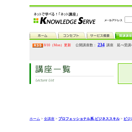
234
8/10（Mon）更新
公開講座数：
講座 延べ受講
ホーム
>
全講座
>
プロフェッショナル系-ビジネススキル
>
ビジ