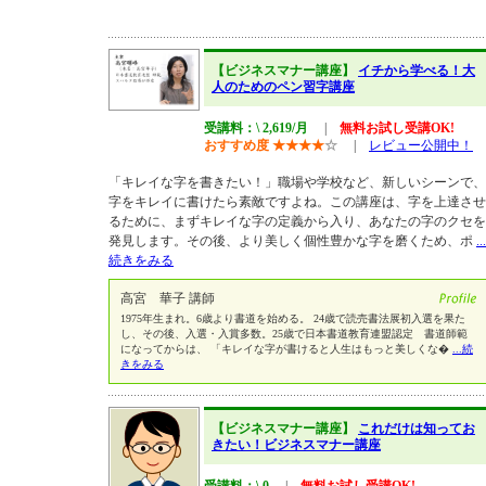
【ビジネスマナー講座】
イチから学べる！大
人のためのペン習字講座
受講料：\ 2,619/月
|
無料お試し受講OK!
おすすめ度
★
★
★
★
☆
|
レビュー公開中！
「キレイな字を書きたい！」職場や学校など、新しいシーンで、
字をキレイに書けたら素敵ですよね。この講座は、字を上達させ
るために、まずキレイな字の定義から入り、あなたの字のクセを
発見します。その後、より美しく個性豊かな字を磨くため、ポ
...
続きをみる
高宮 華子 講師
1975年生まれ。6歳より書道を始める。 24歳で読売書法展初入選を果た
し、その後、入選・入賞多数。25歳で日本書道教育連盟認定 書道師範
になってからは、 「キレイな字が書けると人生はもっと美しくな�
...続
きをみる
【ビジネスマナー講座】
これだけは知ってお
きたい！ビジネスマナー講座