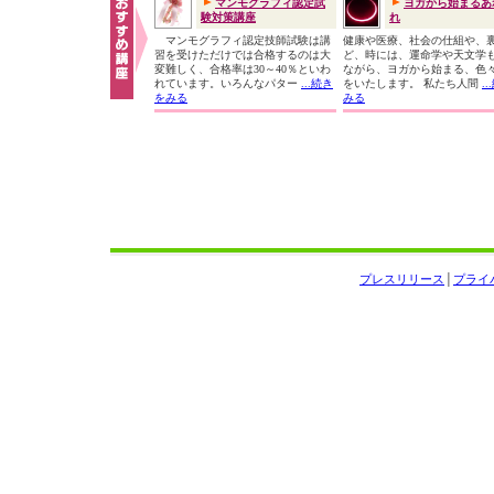
マンモグラフィ認定試
ヨガから始まるあ
験対策講座
れ
マンモグラフィ認定技師試験は講
健康や医療、社会の仕組や、
習を受けただけでは合格するのは大
ど、時には、運命学や天文学
変難しく、合格率は30～40％といわ
ながら、ヨガから始まる、色
れています。いろんなパター
...続き
をいたします。 私たち人間
.
をみる
みる
プレスリリース
│
プライ