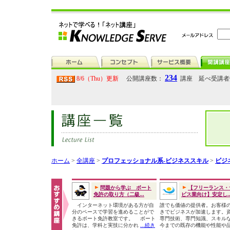
234
8/6（Thu）更新
公開講座数：
講座 延べ受講
ホーム
>
全講座
>
プロフェッショナル系-ビジネススキル
>
ビジ
問題から学ぶ ボート
【フリーランス・
免許の取り方（二級...
ビス業向け】安定し..
インターネット環境がある方が自
誰でも価値の提供者。お客様
分のペースで学習を進めることがで
きでビジネスが加速します。
きるボート免許教室です。 ボート
専門技術、専門知識、スキル
免許は、学科と実技に分かれ
...続き
今までの既存の機能や性能や