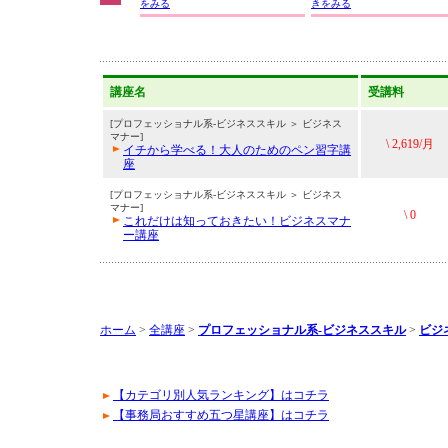
をみる
きをみる
講座名
受講料
[プロフェッショナル系-ビジネススキル ＞ ビジネス
マナー]
\ 2,619/月
イチから学べる！大人のためのペン習字講
座
[プロフェッショナル系-ビジネススキル ＞ ビジネス
マナー]
\ 0
これだけは知っておきたい！ビジネスマナ
ー講座
ホーム
>
全講座
>
プロフェッショナル系-ビジネススキル
>
ビジ
【カテゴリ別人気ランキング】はコチラ
【事務局おすすめ五つ星講座】はコチラ