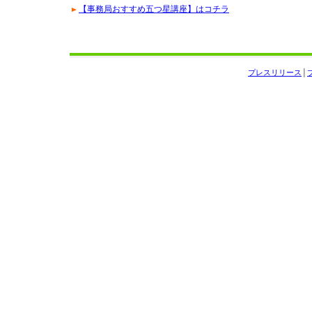
【事務局おすすめ五つ星講座】はコチラ
プレスリリース
│