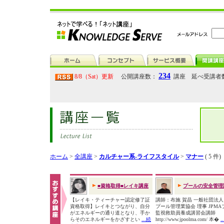
234
8/8（Sat）更新
公開講座数：
講座 延べ受講者
ホーム
>
全講座
>
カルチャー系-ライフスタイル
>
マナー
( 5 件)
■資格取得■レイキ講座
プールの安全管理
【レイキ・ティーチャー認定修了証
講師：布施 賀晶 一般社団法
資格取得】レイキとつながり、自分
プール管理業協会 理事 JPMA
がエネルギーの通り道となり、手か
監視救助員養成講習会講師
らそのエネルギーをかざすとい
...続
http://www.jpoolma.com/ 本�
.