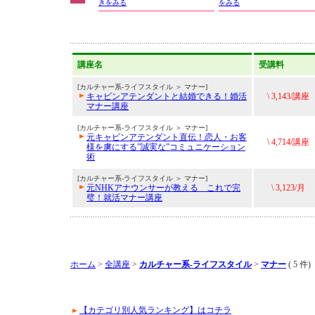
きをみる
をみる
講座名
受講料
[カルチャー系-ライフスタイル ＞ マナー]
キャビンアテンダントと結婚できる！婚活
\ 3,143/講座
マナー講座
[カルチャー系-ライフスタイル ＞ マナー]
元キャビンアテンダント直伝！恋人・お客
\ 4,714/講座
様を虜にする”誠実な”コミュニケーション
術
[カルチャー系-ライフスタイル ＞ マナー]
元NHKアナウンサーが教える これで完
\ 3,123/月
璧！就活マナー講座
ホーム
>
全講座
>
カルチャー系-ライフスタイル
>
マナー
( 5 件)
【カテゴリ別人気ランキング】はコチラ