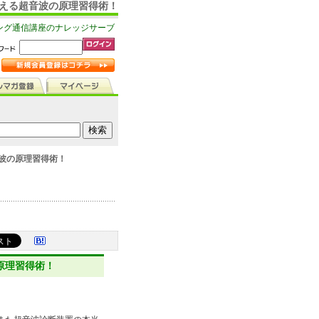
教える超音波の原理習得術！
ング通信講座のナレッジサーブ
波の原理習得術！
原理習得術！