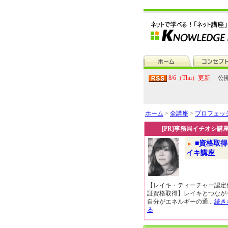
8/6（Thu）更新
公開
ホーム
>
全講座
>
プロフェッ
[PR]事務局イチオシ講
■資格取得
イキ講座
【レイキ・ティーチャー認定
証資格取得】レイキとつなが
自分がエネルギーの通...
続き
る