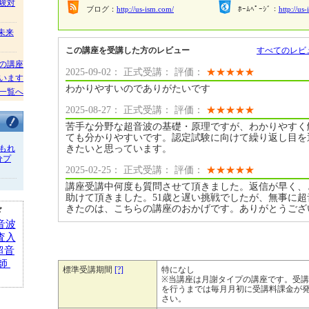
験対
ブログ：
http://us-ism.com/
ﾎｰﾑﾍﾟｰｼﾞ：
http://us-
/未来
この講座を受講した方のレビュー
すべてのレビ
の講座
2025-09-02： 正式受講： 評価：
★
★
★
★
★
います
わかりやすいのでありがたいです
一覧へ
2025-08-27： 正式受講： 評価：
★
★
★
★
★
苦手な分野な超音波の基礎・原理ですが、わかりやすく
ても分かりやすいです。認定試験に向けて繰り返し目を
きたいと思っています。
もれ
分プ
2025-02-25： 正式受講： 評価：
★
★
★
★
★
講座受講中何度も質問させて頂きました。返信が早く、
助けて頂きました。51歳と遅い挑戦でしたが、無事に
きたのは、こちらの講座のおかげです。ありがとうござ
ド
音波
査入
超音
師
標準受講期間
[?]
特になし
※当講座は月謝タイプの講座です。受
を行うまでは毎月月初に受講料課金が
さい。