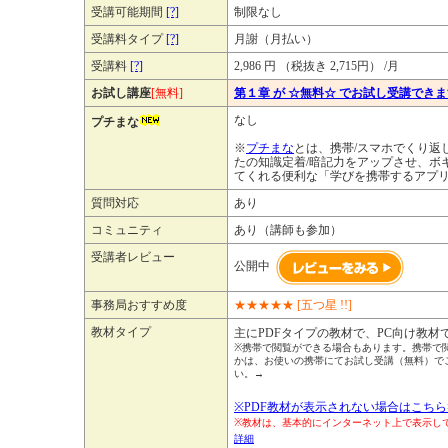
受講可能期間
[?]
制限なし
受講料タイプ
[?]
月謝（月払い）
受講料
[?]
2,986 円 （税抜き 2,715円） /月
お試し講座
[無料]
第１章 が ☆無料☆ でお試し受講でき
なし
プチまな
※
プチまな
とは、携帯/スマホでくり返
たの知識定着/暗記力をアップさせ、ボ
てくれる便利な「学びを携帯するアプ
質問対応
あり
コミュニティ
あり（講師も参加）
受講者レビュー
公開中
事務局おすすめ度
★
★
★
★
★
[五つ星 !!]
教材タイプ
主にPDFタイプの教材で、PC向け教材
※携帯で閲覧ができる場合もあります。携帯で
かは、お使いの携帯にてお試し受講（無料）で
い。→
※PDF教材が表示されない場合はこちら
※教材は、基本的にインターネット上で表示
詳細