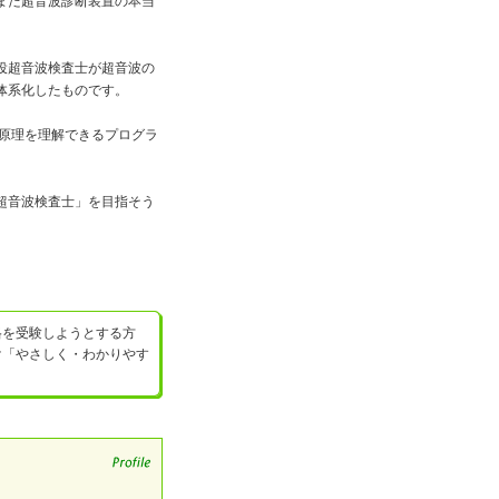
また超音波診断装置の本当
役超音波検査士が超音波の
体系化したものです。
の原理を理解できるプログラ
超音波検査士」を目指そう
格を受験しようとする方
け「やさしく・わかりやす