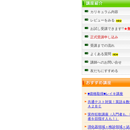
カリキュラム内容
レビューをみる
お試し受講できます!!
★
正式受講申し込み
受講までの流れ
よくある質問
講師へのお問い合せ
友だちにすすめる
■資格取得■レイキ講座
共通テスト対策！英語＆数
Ａ２ＢＣ
実作狂歌講座（入門者も、
者を目指す人も！）
消化器領域＋検診領域＋泌