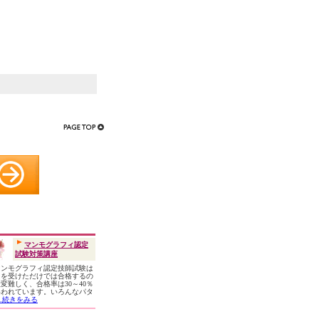
マンモグラフィ認定
試験対策講座
ンモグラフィ認定技師試験は
習を受けただけでは合格するの
変難しく、合格率は30～40％
いわれています。いろんなパタ
...続きをみる