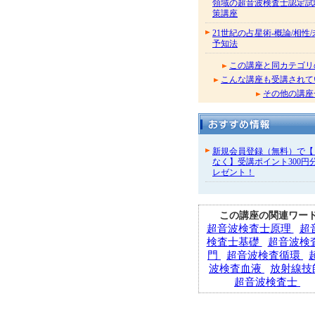
領域の超音波検査士認定試
策講座
21世紀の占星術-概論/相性
予知法
この講座と同カテゴリ
こんな講座も受講されて
その他の講座
新規会員登録（無料）で【
なく】受講ポイント300円
レゼント！
この講座の関連ワー
超音波検査士原理
超
検査士基礎
超音波検
門
超音波検査循環
波検査血液
放射線技
超音波検査士