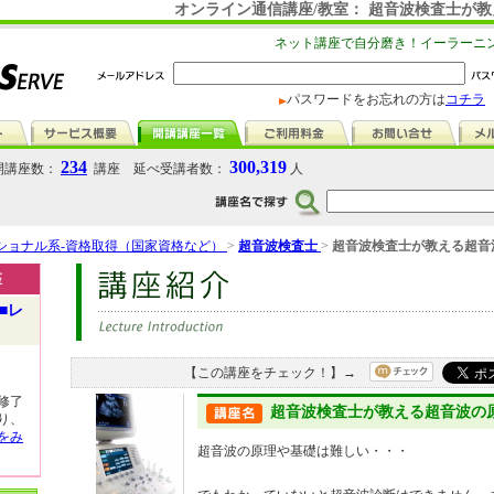
オンライン通信講座/教室： 超音波検査士が
ネット講座で自分磨き！イーラーニ
パスワードをお忘れの方は
コチラ
234
300,319
講座数：
講座 延べ受講者数：
人
ショナル系-資格取得（国家資格など）
>
超音波検査士
>
超音波検査士が教える超音
座
■レ
【この講座をチェック！】→
修了
超音波検査士が教える超音波の
り、
をみ
超音波の原理や基礎は難しい・・・