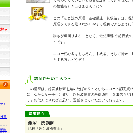
でもわかっていないと超音波診断はできません。
の性能も引き出せませんよね？
この「超音波の原理 基礎講座 初級編」は、現
原理をできる限りわかりやすく理解できるように
無料
★
誰もが遠回りすることなく、最短距離で 超音波
ムです。
エコー初心者はもちろん、中級者、そして将来「
とする方もどうぞ！
この講座は、超音波検査を始めたばかりの方からエコーの認定資
に、なかなか手を付け難い「超音波装置の基礎原理」を出来るだ
く」お伝えできればと思い、運営させていただいております。
学１
指導
飯塚 茂 講師
現役「超音波検査士」
尿器