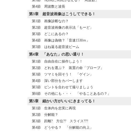
第4節 周波数と波長
第3章
超音波画像はこうしてできる！
第1節 画像診断なの？
第2節 超音波画像の表示法「もーど」
第3節 どこにあるの？
第4節 画像は偽物？「音速1530ｍ」
第5節 はね返る超音波ビーム
第4章
「あなた」の思い通り！
第1節 自由自在に操作しよう！
第2節 どれを選ぶ？ 装置の命「プローブ」
第3節 ツマミを回そう！ 「ゲイン」
第4節 深い部分をカバーします
第5節 ピントを合わせて撮りましょう
第6節 その他にも・・・ 「やることあるの？」
第5章
細かい方がいいにきまってる！
第1節 生体内を忠実に再現
第2節 分解能？
第3節 距離? 方位?? スライス???
第4節 どうやる？ 「分解能の向上」