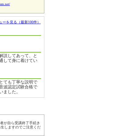
ism.net/
ューを見る（最新100件）
解説してあって、と
通して身に着けてい
とても丁寧な説明で
超音波認定試験合格で
いました。
講者が自ら受講終了手続き
発生しますのでご注意くだ