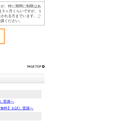
すが、特に期間に制限はあ
は３ヶ月くらいですが、１
続される方までいます。ご
受講ください。
し受講へ
【無料】お試し受講へ