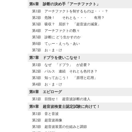
第6章
診断の決め手「アーチファクト」
第1節 アーチファクトを制するものは・・・？
第2節 危険！ それとも・・・ 有用？
第3節 吸収？ 屈折？ 「超音波の減衰」
第4節 アーチファクトの数々
第5節 診断に どう生かすのか
第6節 てぃー・えっち・あい
第7節 お・ま・け
第7章
ドプラを使いこなせ！
第1節 なぜ 「ドプラ」 が必要？
第2節 パルス 連続 それとも色付き？
第3節 知っておこう！ 「原理と応用」
第4節 お・ま・け
第8章
エピローグ
第1節 目指せ！ 超音波診断の達人
第9章
超音波検査士認定試験に向けて！
第1節 音と音波
第2節 超音波画像
第3節 超音波装置の仕組みと調節