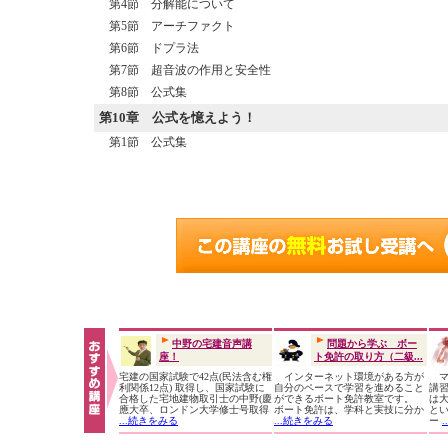
第4節 分解能について
第5節 アーチファクト
第6節 ドプラ法
第7節 超音波の作用と安全性
第8節 公式集
第10章
公式を憶えよう！
第1節 公式集
中野の宅建音声講
問題から学ぶ ボー
座！
ト免許の取り方（二級...
宅建の国家試験で42点(民法含む権
インターネット環境がある方が
マ
利関係12点) 取得し、国家試験に
自分のペースで学習を進めること
講
合格した宅地建物取引士の中野(慶
ができるボート免許教室です。
は大
應大卒、ロンドン大学修士号取得
ボート免許は、学科と実技に分か
と
...続きをみる
...続きをみる
ー