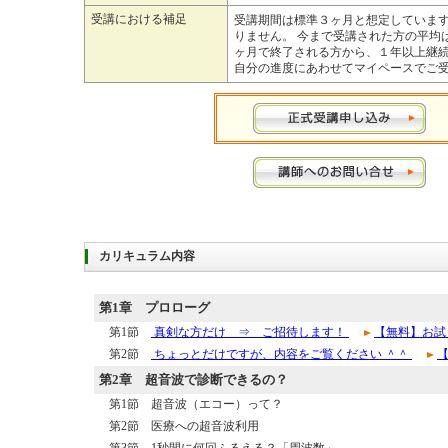
受講における補足
受講期間は標準３ヶ月と想定していま
りません。 今まで受講された方の平均
ヶ月で終了される方から、１年以上継
自分の進度にあわせてマイペースでご
カリキュラム内容
第1章
プロローグ
第1節
真剣な方だけ ⇒ ご招待します！
【無料】お試
第2節
ちょっとだけですが、内容をご覧ください ＾＾
第2章
超音波で診断できるの？
第1節 超音波（エコー）って？
第2節 医療への超音波利用
第3節 1秒間に何回ふるえる？「周波数」