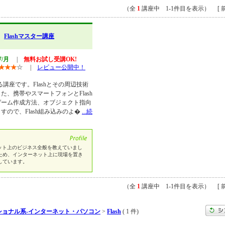
（全
1
講座中 1-1件目を表示） [ 前
】
Flashマスター講座
7/月
|
無料お試し受講OK!
★
★
★
☆
|
レビュー公開中！
している講座です。Flashとその周辺技術
、携帯やスマートフォンとFlash
ゲーム作成方法、オブジェクト指向
ので、Flash組み込みのよ�
...続
ット上のビジネス全般を教えていまし
ため、インターネット上に現場を置き
しています。
（全
1
講座中 1-1件目を表示） [ 前
ショナル系-インターネット・パソコン
>
Flash
( 1 件)