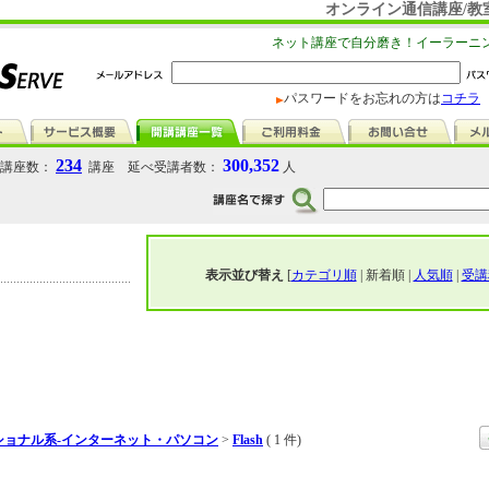
オンライン通信講座/教室 
ネット講座で自分磨き！イーラーニ
パスワードをお忘れの方は
コチラ
234
300,352
講座数：
講座 延べ受講者数：
人
表示並び替え
[
カテゴリ順
| 新着順 |
人気順
|
受講
ショナル系-インターネット・パソコン
>
Flash
( 1 件)