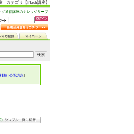
- カテゴリ【Flash講座】
ング通信講座のナレッジサーブ
料順
|
公認講座
]