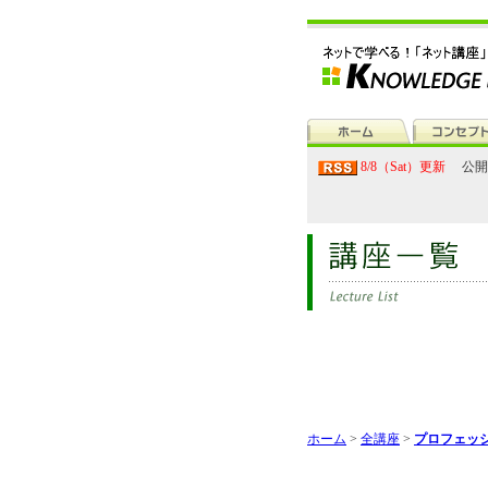
8/8（Sat）更新
公開
ホーム
>
全講座
>
プロフェッ