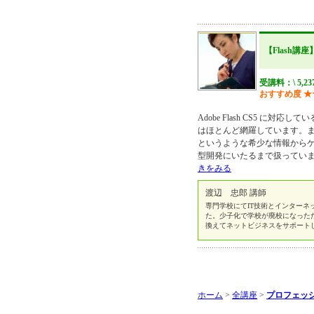
【Flash講座
受講料：\ 5,23
おすすめ度
★
Adobe Flash CS5 に対応
はほとんど網羅しています。また
というような希少な情報から
型開発にいたるまで扱っています
きをみる
渡辺 忠郎 講師
専門学校にてIT技術とインターネ
た。少子化で学校が廃校になった
換えてネットビジネスをサポート
ホーム
>
全講座
>
プロフェッ