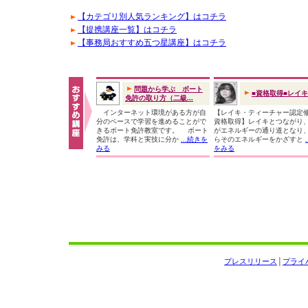
【カテゴリ別人気ランキング】はコチラ
【提携講座一覧】はコチラ
【事務局おすすめ五つ星講座】はコチラ
問題から学ぶ ボート
■資格取得■レイ
免許の取り方（二級...
インターネット環境がある方が自
【レイキ・ティーチャー認定
分のペースで学習を進めることがで
資格取得】レイキとつながり
きるボート免許教室です。 ボート
がエネルギーの通り道となり
免許は、学科と実技に分か
...続きを
らそのエネルギーをかざすと
みる
をみる
プレスリリース
│
プライ