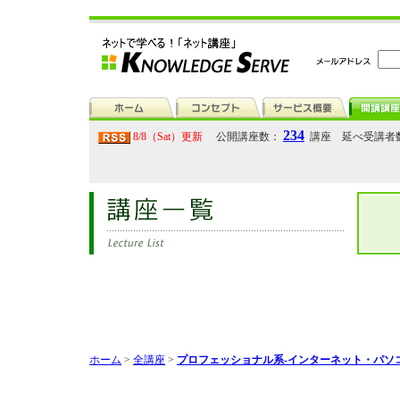
234
8/8（Sat）更新
公開講座数：
講座 延べ受講者
ホーム
>
全講座
>
プロフェッショナル系-インターネット・パソ