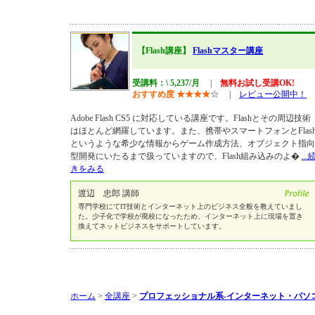
【Flash講座】
Flashマスター講座
受講料：\ 5,237/月
|
無料お試し受講OK!
おすすめ度
★
★
★
★
☆
|
レビュー公開中！
Adobe Flash CS5 に対応している講座です。Flashとその周辺技術
はほとんど網羅しています。また、携帯やスマートフォンとFlas
というような希少な情報からゲーム作成方法、オブジェクト指向
型開発にいたるまで扱っていますので、Flash組み込みのよ�
...
きをみる
渡辺 忠郎 講師
専門学校にてIT技術とインターネット上のビジネス全般を教えていまし
た。少子化で学校が廃校になったため、インターネット上に現場を置き
換えてネットビジネスをサポートしています。
ホーム
>
全講座
>
プロフェッショナル系-インターネット・パソ