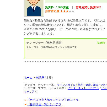
受講料：\ 800/講座
|
無料お試し受講OK!
おすすめ度
★
★
★
☆
☆
簡単なHTMLなら理解できる方向けのXML入門です。 XMLおよ
びその関連の標準仕様について、用語や概念を正しく理解し、
基本のXMLの文法を学び、 データの作成、基礎的なプログラミ
ングを学習しましょう。
ナレッジサーブ事務局 講師
ナレッジサーブ事務局のオフィシャル講師です。
ホーム
>
全講座
( 3 件)
[カテゴリ カルチャー系：
ライフスタイル
/
美容・健康
/
趣味
/
マネ
[カテゴリ プロフェッショナル系：
インターネット・パソコン
/
ビジ
キャリア
/ ]
【カテゴリ別人気ランキング】はコチラ
【提携講座一覧】はコチラ