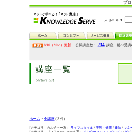
プロ
234
8/10（Mon）更新
公開講座数：
講座 延べ受講
ホーム
>
全講座
( 3 件)
[カテゴリ カルチャー系：
ライフスタイル
/
美容・健康
/
趣味
/
マネ
[カテゴリ プロフェッショナル系：
インターネット・パソコン
/
ビジ