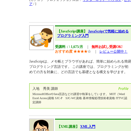
ア
/ ]
【JavaScript講座】
JavaScriptで気軽に始める
プログラミング入門
受講料：\ 1,675/月
|
無料お試し受講OK!
おすすめ度
★
★
★
★
☆
|
レビュー公開中！
JavaScriptは、メモ帳とブラウザがあれば、簡単に始められる簡
プログラミング言語です。 この講座では、プログラミングが初
めての方を対象に、どの言語でも基礎となる構文を学びます。
入地 秀美 講師
MicrosoftOfficeやJava言語などの講習や執筆をしています。 MOT（Word
Excel Access)資格 SJC-P SJC-WC資格 基本情報処理技術者資格 ITTVC認
定講師
【XML講座】
XML入門