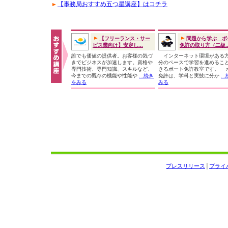
【事務局おすすめ五つ星講座】はコチラ
【フリーランス・サー
問題から学ぶ ボ
ビス業向け】安定し...
免許の取り方（二級..
誰でも価値の提供者。お客様の気づ
インターネット環境がある
きでビジネスが加速します。資格や
分のペースで学習を進めるこ
専門技術、専門知識、スキルなど、
きるボート免許教室です。 
今までの既存の機能や性能や
...続き
免許は、学科と実技に分か
..
をみる
みる
プレスリリース
│
プライ