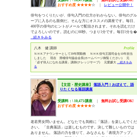
受講料：\ 10,475/講座
|
無料お試し受講OK!
おすすめ度
★
★
★
★
☆
|
レビュー公開中！
俳句をつくりたいが、俳句入門の仕方がわからない。俳句のグル
ープに入るのも面倒だ。そんな方にオススメの講座です。毎日、
400字の俳句のヒントがメールで配信されます。それを読むだけ
でよろしいのです。読むのに60秒。つまり1分です。毎日1分を�
...続きをみる
八木 健 講師
ＮＨＫアナウンサーとして39年間勤務 ＮＨＫ俳句王国司会を10年担当
しました 現在 滑稽俳句協会会長(ホームページ御覧ください) 元
「必ず俳人になれる講座」講師(ナレッジサーブ) 元愛媛大
...続きをみ
る
【文芸・歴史講座】
落語入門！おぼえて、語
りたくなる落語講座
受講料：\ 10,475/講座
|
無料お試し受講OK!
おすすめ度
★
★
★
★
☆
老若男女問いません。どなたでも気軽に「落語」を楽しんでくだ
さい。 「古典落語」は楽しむものです。決して難しいものでは
ありません。 落語の力を借りて、みなさんも「表現力アップ」