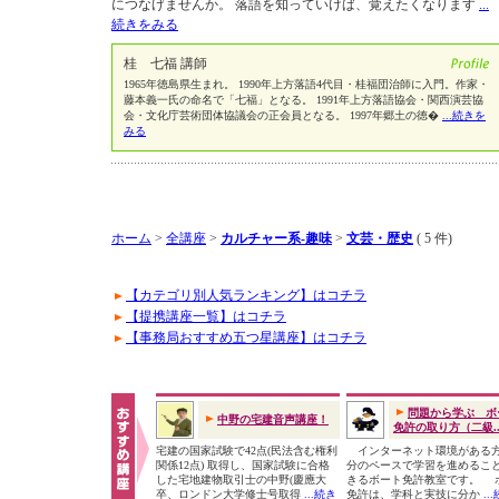
につなげませんか。 落語を知っていけば、覚えたくなります
...
続きをみる
桂 七福 講師
1965年徳島県生まれ。 1990年上方落語4代目・桂福団治師に入門。作家・
藤本義一氏の命名で「七福」となる。 1991年上方落語協会・関西演芸協
会・文化庁芸術団体協議会の正会員となる。 1997年郷土の徳�
...続きを
みる
ホーム
>
全講座
>
カルチャー系-趣味
>
文芸・歴史
( 5 件)
【カテゴリ別人気ランキング】はコチラ
【提携講座一覧】はコチラ
【事務局おすすめ五つ星講座】はコチラ
問題から学ぶ ボ
中野の宅建音声講座！
免許の取り方（二級..
宅建の国家試験で42点(民法含む権利
インターネット環境がある
関係12点) 取得し、国家試験に合格
分のペースで学習を進めるこ
した宅地建物取引士の中野(慶應大
きるボート免許教室です。 
卒、ロンドン大学修士号取得
...続き
免許は、学科と実技に分か
..