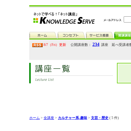
234
8/7（Fri）更新
公開講座数：
講座 延べ受講者
ホーム
>
全講座
>
カルチャー系-趣味
>
文芸・歴史
( 5 件)