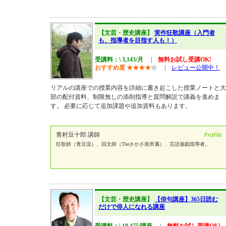
【文芸・歴史講座】
実作狂歌講座（入門者
も、指導者を目指す人も！）
受講料：\ 3,143/月
|
無料お試し受講OK!
おすすめ度
★
★
★
★
☆
|
レビュー公開中！
リアルの講座での授業内容を詳細に書き起こした授業ノートと大
部の配付資料、制限無しの添削指導と質問解説で講義を進めま
す。 必要に応じて追加課題や追加資料もあります。
青村豆十郎 講師
狂歌師（青豆流）、回文師（Theさかさ座所属）、言語遊戯指導者。
【文芸・歴史講座】
【俳句講座】365日読む
だけで俳人になれる講座