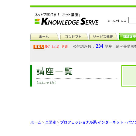
234
8/7（Fri）更新
公開講座数：
講座 延べ受講者
ホーム
>
全講座
>
プロフェッショナル系-インターネット・パソ