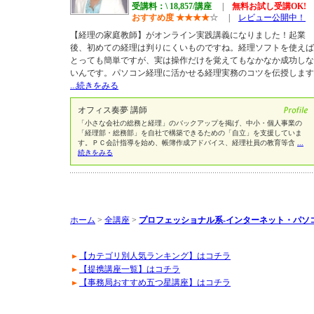
受講料：\ 18,857/講座
|
無料お試し受講OK!
おすすめ度
★
★
★
★
☆
|
レビュー公開中！
【経理の家庭教師】がオンライン実践講義になりました！起業
後、初めての経理は判りにくいものですね。経理ソフトを使えば
とっても簡単ですが、実は操作だけを覚えてもなかなか成功しな
いんです。パソコン経理に活かせる経理実務のコツを伝授します
...続きをみる
オフィス奏夢 講師
「小さな会社の総務と経理」のバックアップを掲げ、中小・個人事業の
「経理部・総務部」を自社で構築できるための「自立」を支援していま
す。ＰＣ会計指導を始め、帳簿作成アドバイス、経理社員の教育等含
...
続きをみる
ホーム
>
全講座
>
プロフェッショナル系-インターネット・パソ
【カテゴリ別人気ランキング】はコチラ
【提携講座一覧】はコチラ
【事務局おすすめ五つ星講座】はコチラ