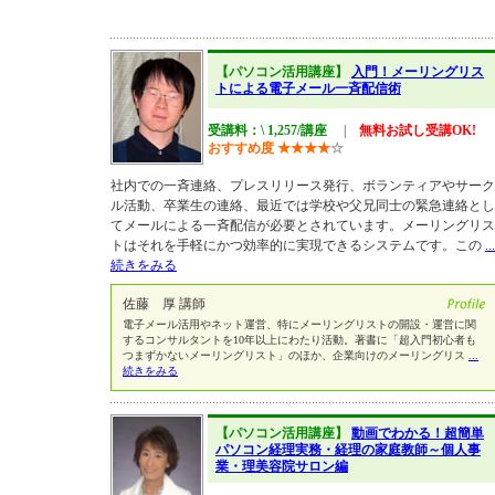
【パソコン活用講座】
入門！メーリングリス
トによる電子メール一斉配信術
受講料：\ 1,257/講座
|
無料お試し受講OK!
おすすめ度
★
★
★
★
☆
社内での一斉連絡、プレスリリース発行、ボランティアやサーク
ル活動、卒業生の連絡、最近では学校や父兄同士の緊急連絡とし
てメールによる一斉配信が必要とされています。メーリングリス
トはそれを手軽にかつ効率的に実現できるシステムです。この
...
続きをみる
佐藤 厚 講師
電子メール活用やネット運営、特にメーリングリストの開設・運営に関
するコンサルタントを10年以上にわたり活動。著書に「超入門初心者も
つまずかないメーリングリスト」のほか、企業向けのメーリングリス
...
続きをみる
【パソコン活用講座】
動画でわかる！超簡単
パソコン経理実務・経理の家庭教師～個人事
業・理美容院サロン編