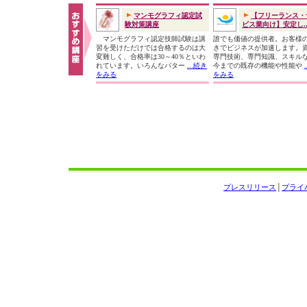
マンモグラフィ認定試
【フリーランス・
験対策講座
ビス業向け】安定し..
マンモグラフィ認定技師試験は講
誰でも価値の提供者。お客様
習を受けただけでは合格するのは大
きでビジネスが加速します。
変難しく、合格率は30～40％といわ
専門技術、専門知識、スキル
れています。いろんなパター
...続き
今までの既存の機能や性能や
をみる
をみる
プレスリリース
│
プライ