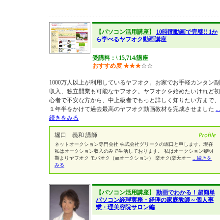
【パソコン活用講座】
10時間動画で完璧!! 1か
ら学べるヤフオク動画講座
受講料：\ 15,714/講座
おすすめ度
★
★
★
☆
☆
1000万人以上が利用しているヤフオク。お家でお手軽カンタン副
収入、独立開業も可能なヤフオク。ヤフオクを始めたいけれど初
心者で不安な方から、中上級者でもっと詳しく知りたい方まで、
１年半をかけて過去最高のヤフオク動画教材を完成させました
...
続きをみる
堀口 義和 講師
ネットオークション専門会社 株式会社グリークの堀口と申します。現在
私はオークション収入のみで生活しております。 私はオークション黎明
期よりヤフオク モバオク（auオークション） 楽オク(楽天オー
...続きを
みる
【パソコン活用講座】
動画でわかる！超簡単
パソコン経理実務・経理の家庭教師～個人事
業・理美容院サロン編