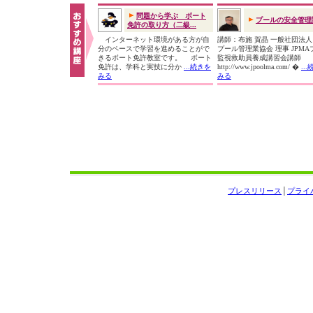
問題から学ぶ ボート
プールの安全管理
免許の取り方（二級...
インターネット環境がある方が自
講師：布施 賀晶 一般社団法
分のペースで学習を進めることがで
プール管理業協会 理事 JPMA
きるボート免許教室です。 ボート
監視救助員養成講習会講師
免許は、学科と実技に分か
...続きを
http://www.jpoolma.com/ �
..
みる
みる
プレスリリース
│
プライ