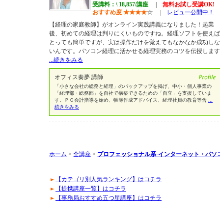
受講料：\ 18,857/講座
|
無料お試し受講OK!
おすすめ度
★
★
★
★
☆
|
レビュー公開中！
【経理の家庭教師】がオンライン実践講義になりました！起業
後、初めての経理は判りにくいものですね。経理ソフトを使えば
とっても簡単ですが、実は操作だけを覚えてもなかなか成功しな
いんです。パソコン経理に活かせる経理実務のコツを伝授します
...続きをみる
オフィス奏夢 講師
「小さな会社の総務と経理」のバックアップを掲げ、中小・個人事業の
「経理部・総務部」を自社で構築できるための「自立」を支援していま
す。ＰＣ会計指導を始め、帳簿作成アドバイス、経理社員の教育等含
...
続きをみる
ホーム
>
全講座
>
プロフェッショナル系-インターネット・パソ
【カテゴリ別人気ランキング】はコチラ
【提携講座一覧】はコチラ
【事務局おすすめ五つ星講座】はコチラ