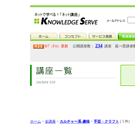
234
8/7（Fri）更新
公開講座数：
講座 延べ受講者
ホーム
>
全講座
>
カルチャー系-趣味
>
手芸・クラフト
( 5 件)