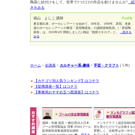
陶器に絵付けをして、世界で1つだけの作品を創りませんか?
...続
きをみる
福山 よしこ 講師
東京都出身。ポーセレンアートを始めて、30年目。 1999年、原宿、表参
道のポーセレンアートの教室「原宿陶画舎」の講師資格取得。(「原宿陶
画舎」は、2020年6月 閉校しました) 雑誌『雑貨カタログ』に、
...続きを
みる
ホーム
>
全講座
>
カルチャー系-趣味
>
手芸・クラフト
( 5 件)
【カテゴリ別人気ランキング】はコチラ
【提携講座一覧】はコチラ
【事務局おすすめ五つ星講座】はコチラ
マンモグラフィ認
プールの安全管理講座
験対策講座
講師：布施 賀晶 一般社団法人日本
マンモグラフィ認定技師試
プール管理業協会 理事 JPMAプール
習を受けただけでは合格する
監視救助員養成講習会講師
変難しく、合格率は30～40％
http://www.jpoolma.com/ �
...続きを
れています。いろんなパター