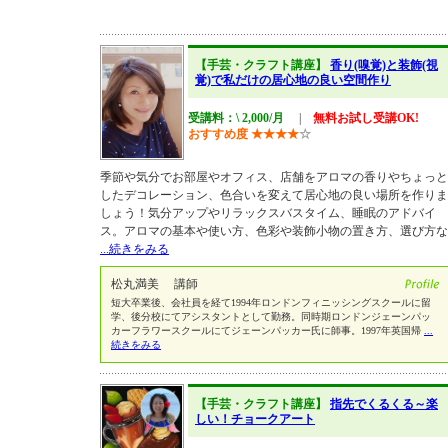
【手芸・クラフト講座】
香り(嗅覚)と装飾(視
覚)で私だけの居心地の良い空間作り
受講料：\ 2,000/月
|
無料お試し受講OK!
おすすめ度
★
★
★
★
☆
季節や気分でお部屋やオフィス、店舗をアロマの香りやちょっと
したデコレーション、色合いを変えて居心地の良い場所を作りま
しょう！気分アップやリラックスバスタイム、睡眠のアドバイ
ス。アロマの基本や使い方、色彩や装飾小物の置き方、選び方な
...続きをみる
松丸満美 講師
短大卒業後、会社員を経て1994年ロンドンフィニッシングスクールに留
学、後分校にてアシスタントとして勤務。同時期ロンドンジェーンパッ
カーフラワースクールにてジェーンパッカー氏に師事。1997年英国帰
...
続きをみる
【手芸・クラフト講座】
指先でくるくる～楽
しい！チョークアート