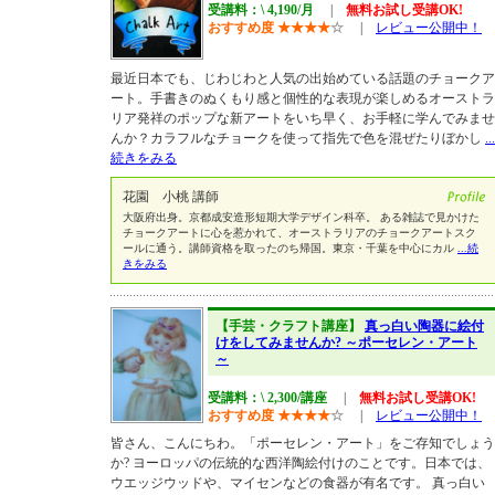
受講料：\ 4,190/月
|
無料お試し受講OK!
おすすめ度
★
★
★
★
☆
|
レビュー公開中！
最近日本でも、じわじわと人気の出始めている話題のチョークア
ート。手書きのぬくもり感と個性的な表現が楽しめるオーストラ
リア発祥のポップな新アートをいち早く、お手軽に学んでみませ
んか？カラフルなチョークを使って指先で色を混ぜたりぼかし
...
続きをみる
花園 小桃 講師
大阪府出身。京都成安造形短期大学デザイン科卒。 ある雑誌で見かけた
チョークアートに心を惹かれて、オーストラリアのチョークアートスク
ールに通う。講師資格を取ったのち帰国。東京・千葉を中心にカル
...続
きをみる
【手芸・クラフト講座】
真っ白い陶器に絵付
けをしてみませんか? ～ポーセレン・アート
～
受講料：\ 2,300/講座
|
無料お試し受講OK!
おすすめ度
★
★
★
★
☆
|
レビュー公開中！
皆さん、こんにちわ。「ポーセレン・アート」をご存知でしょう
か? ヨーロッパの伝統的な西洋陶絵付けのことです。日本では、
ウエッジウッドや、マイセンなどの食器が有名です。 真っ白い