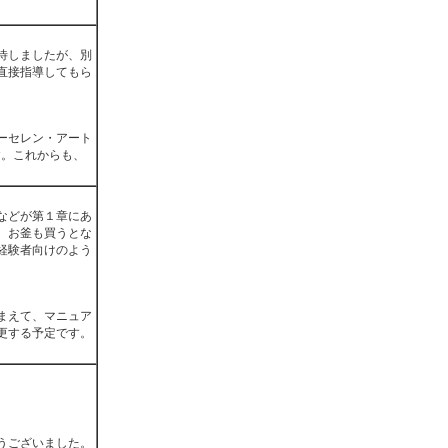
待しましたが、別
直接指導してもら
ーセレン・アート
す。これからも、
などが第１章にあ
。お釜も買うとな
経験者向けのよう
まえて、マニュア
更する予定です。
うございました。