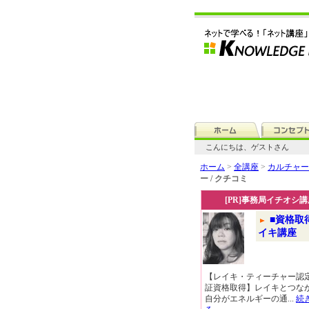
こんにちは、ゲストさん
ホーム
>
全講座
>
カルチャー
ー / クチコミ
[PR]事務局イチオシ講
■資格取
イキ講座
【レイキ・ティーチャー認
証資格取得】レイキとつな
自分がエネルギーの通...
続