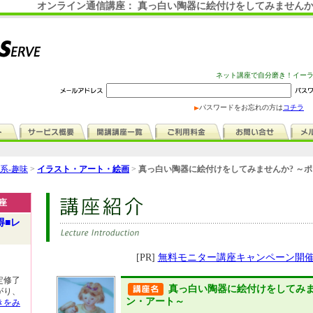
オンライン通信講座： 真っ白い陶器に絵付けをしてみませんか
ネット講座で自分磨き！イー
パスワードをお忘れの方は
コチラ
系-趣味
>
イラスト・アート・絵画
>
真っ白い陶器に絵付けをしてみませんか? ～ポ
座
得■レ
[PR]
無料モニター講座キャンペーン開
定修了
真っ白い陶器に絵付けをしてみま
がり、
ン・アート～
きをみ