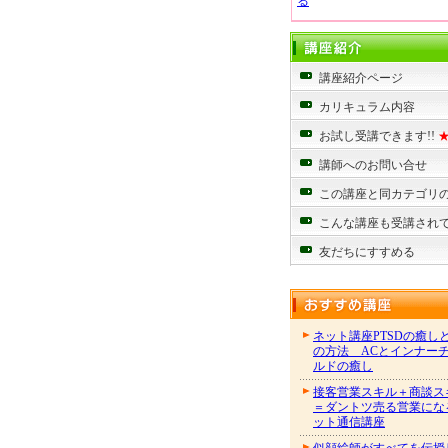
る
講座紹介ページ
カリキュラム内容
お試し受講できます!!
講師へのお問い合せ
この講座と同カテゴリ
こんな講座も受講され
友だちにすすめる
ネット講座PTSDの癒し
の方法 ACとインナー
ルドの癒し
接客営業スキル＋商談ス
＝ダントツ売る営業にな
ット通信講座