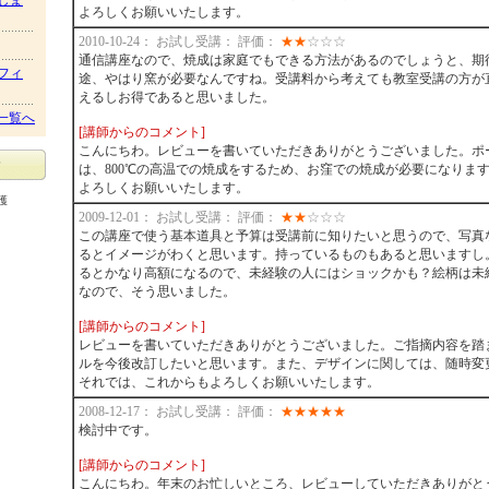
しま
よろしくお願いいたします。
2010-10-24： お試し受講： 評価：
★
★
☆
☆
☆
通信講座なので、焼成は家庭でもできる方法があるのでしょうと、期
フィ
途、やはり窯が必要なんですね。受講料から考えても教室受講の方が
えるしお得であると思いました。
一覧へ
[講師からのコメント]
こんにちわ。レビューを書いていただきありがとうございました。ポ
は、800℃の高温での焼成をするため、お窪での焼成が必要になりま
よろしくお願いいたします。
護
2009-12-01： お試し受講： 評価：
★
★
☆
☆
☆
この講座で使う基本道具と予算は受講前に知りたいと思うので、写真
るとイメージがわくと思います。持っているものもあると思いますし
るとかなり高額になるので、未経験の人にはショックかも？絵柄は未
なので、そう思いました。
[講師からのコメント]
レビューを書いていただきありがとうございました。ご指摘内容を踏
ルを今後改訂したいと思います。また、デザインに関しては、随時変
それでは、これからもよろしくお願いいたします。
2008-12-17： お試し受講： 評価：
★
★
★
★
★
検討中です。
[講師からのコメント]
こんにちわ。年末のお忙しいところ、レビューしていただきありがと