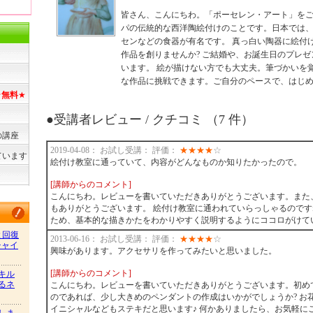
皆さん、こんにちわ。「ポーセレン・アート」をご
パの伝統的な西洋陶絵付けのことです。日本では
センなどの食器が有名です。 真っ白い陶器に絵付
作品を創りませんか? ご結婚や、お誕生日のプレ
います。 絵が描けない方でも大丈夫。筆づかいを
な作品に挑戦できます。ご自分のペースで、はじ
★
無料
★
●受講者レビュー / クチコミ （7 件）
の講座
2019-04-08： お試し受講： 評価：
★
★
★
★
☆
ています
絵付け教室に通っていて、内容がどんなものか知りたかったので。
[講師からのコメント]
こんにちわ。レビューを書いていただきありがとうございます。また
もありがとうございます。 絵付け教室に通われていらっしゃるのです
ため、基本的な描きかたをわかりやすく説明するようにココロがけて
と回復
2013-06-16： お試し受講： 評価：
★
★
★
★
☆
チャイ
興味があります。アクセサリを作ってみたいと思いました。
[講師からのコメント]
キル
るネ
こんにちわ。レビューを書いていただきありがとうございます。初め
のであれば、少し大きめのペンダントの作成はいかがでしょうか? お
イニシャルなどもステキだと思います♪ 何かありましたら、お気軽に