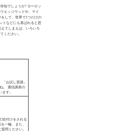
存知でしょうか? ヨーロッ
、ウエッジウッドや、マイ
けをして、世界で1つだけの
ゼントなどにも喜ばれると思
覚えてしまえば、いろいろ
めてください。
、「お試し受講」
ね。 通信講座の
います。
て絵付けをされる
花を一輪、また、
ご質問ください。