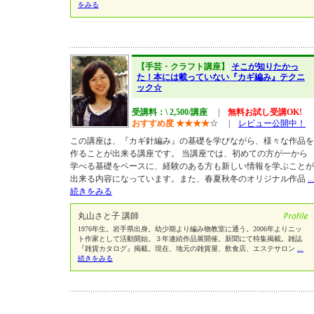
をみる
【手芸・クラフト講座】
そこが知りたかっ
た！本には載っていない『カギ編み』テクニ
ック☆
受講料：\ 2,500/講座
|
無料お試し受講OK!
おすすめ度
★
★
★
★
☆
|
レビュー公開中！
この講座は、『カギ針編み』の基礎を学びながら、様々な作品を
作ることが出来る講座です。 当講座では、初めての方が一から
学べる基礎をベースに、経験のある方も新しい情報を学ぶことが
出来る内容になっています。また、春夏秋冬のオリジナル作品
...
続きをみる
丸山さと子 講師
1976年生。岩手県出身。幼少期より編み物教室に通う。2006年よりニッ
ト作家として活動開始。３年連続作品展開催。新聞にて特集掲載。雑誌
『雑貨カタログ』掲載。現在、地元の雑貨屋、飲食店、エステサロン
...
続きをみる