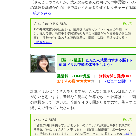
〈さんじゅつまん〉が、大人のみなさんに向けて中学受験レベル
の算数を基礎から応用まで温かくわかりやすくレクチャーする講
...続きをみる
さんじゅつまん 講師
1965年東京都渋谷区生まれ。附属校〈通称ガクイン〉経由の早稲田マ
ン。脱サラ後、当時中学受験算数のカリスマ教師だった高橋隆介氏に師
事し、生徒の心に染み入る算数指導法に開眼。以降、四谷大塚を経て、
...続きをみる
【脳トレ講座】
たんたん式面白すぎる脳トレ
計算ドリルで頭の体操をしよう♪
受講料：\ 1,048/講座
|
無料お試し受講OK!
おすすめ度
★
★
★
★
☆
|
レビュー公開中！
計算ドリルはたくさんありますが、こんな計算ドリルは見たこと
がないと思います。普通なら簡単な計算でもこの計算は・・・頭
の体操をして下さいね。全部で４００問ありますので、焦らずに
楽しんで行ってくださいね。
たんたん 講師
「皆様の明日を照らす」がモットーのアステル行政書士事務所代表の丹
所美紀（たんしょみき）と申します。行政書士&認知症サポーターとし
て、活動をしております。 そんな私が、今までの脳トレに飽�
...続き