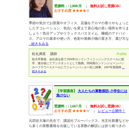
受講料：\ 2,000/月
|
無料お試し受講OK!
おすすめ度
★
★
★
★
☆
季節や気分でお部屋やオフィス、店舗をアロマの香りやちょっと
したデコレーション、色合いを変えて居心地の良い場所を作りま
しょう！気分アップやリラックスバスタイム、睡眠のアドバイ
ス。アロマの基本や使い方、色彩や装飾小物の置き方、選び方な
...続きをみる
松丸満美 講師
短大卒業後、会社員を経て1994年ロンドンフィニッシングスクールに留
学、後分校にてアシスタントとして勤務。同時期ロンドンジェーンパッ
カーフラワースクールにてジェーンパッカー氏に師事。1997年英国帰
...
続きをみる
【学習講座】
大人たちの算数探訪-小学生には
負けない
受講料：\ 3,667/月
|
無料お試し受講OK!
おすすめ度
★
★
★
★
☆
|
レビュー公開中！
元四谷大塚の先生で、講談社ブルーバックス、光文社新書などか
ら多くの算数書籍を出版している算数の解説には折り紙つきの