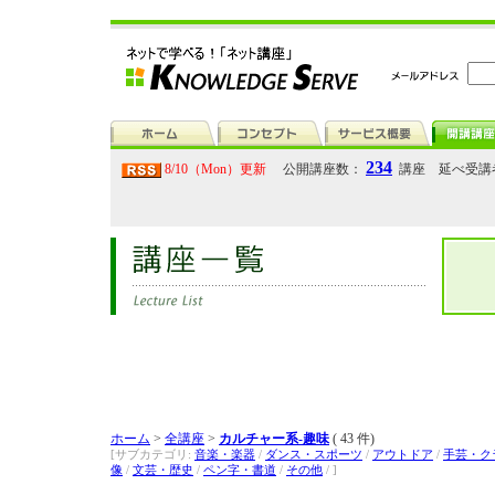
234
8/10（Mon）更新
公開講座数：
講座 延べ受講
ホーム
>
全講座
>
カルチャー系-趣味
( 43 件)
[サブカテゴリ:
音楽・楽器
/
ダンス・スポーツ
/
アウトドア
/
手芸・ク
像
/
文芸・歴史
/
ペン字・書道
/
その他
/ ]