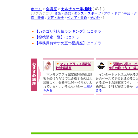
ホーム
>
全講座
>
カルチャー系-趣味
( 43 件)
[サブカテゴリ:
音楽・楽器
/
ダンス・スポーツ
/
アウトドア
/
手芸・ク
真・映像
/
文芸・歴史
/
ペン字・書道
/
その他
/ ]
【カテゴリ別人気ランキング】はコチラ
【提携講座一覧】はコチラ
【事務局おすすめ五つ星講座】はコチラ
マンモグラフィ認定試
問題から学ぶ ボ
験対策講座
免許の取り方（二級..
マンモグラフィ認定技師試験は講
インターネット環境がある
習を受けただけでは合格するのは大
分のペースで学習を進めるこ
変難しく、合格率は30～40％といわ
きるボート免許教室です。 
れています。いろんなパター
...続き
免許は、学科と実技に分か
..
をみる
みる