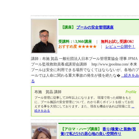
【講座】
プールの安全管理講座
受講料：\ 3,960/講座
|
無料お試し受講OK!
おすすめ度
★
★
★
★
★
|
レビュー公開中！
講師：布施 賀晶 一般社団法人日本プール管理業協会 理事 JPMA
プール監視救助員養成講習会講師 http://www.jpoolma.com/ 本来
プールは安全に利用できる場所でなくてはならないが、各地のプ
ールでは人命に関わる重大事故の発生が後を絶たな�
...続きをみ
る
布施 賀晶 講師
プール管理に従事して20年以上になります。 現場で培った経験をもと
に、プール施設の安全管理について、わかり易くポイントを絞ってお伝
えする事を大切にしております。また、現在も機会があれば現場に立
...
続きをみる
【アロマ・ハーブ講座】
香り(嗅覚)と装飾(視
覚)で私だけの居心地の良い空間作り