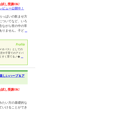
お試し受講OK!
レビュー公開中！
おっぱいの飲ませ方
についてなど、いろ
念ながら世の中の常
ありません。子ど
...
メオパス）としての
育児や子育てのアドバ
くすく育てるノ�
...
楽しいハーブ＆ア
お試し受講OK!
みたい方の基礎的な
ていけることができ