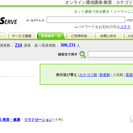
オンライン通信講座/教室 - カテ
ネット講座で自分磨き！イーラーニ
パスワードをお忘れの方は
コチラ
234
300,331
講座数：
講座 延べ受講者数：
人
表示並び替え
[
カテゴリ順
|
新着順
| 人気順 |
受講
-美容・健康
>
リラクゼーション
( 8 件)