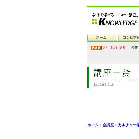
8/7（Fri）更新
公開
ホーム
>
全講座
>
カルチャー系