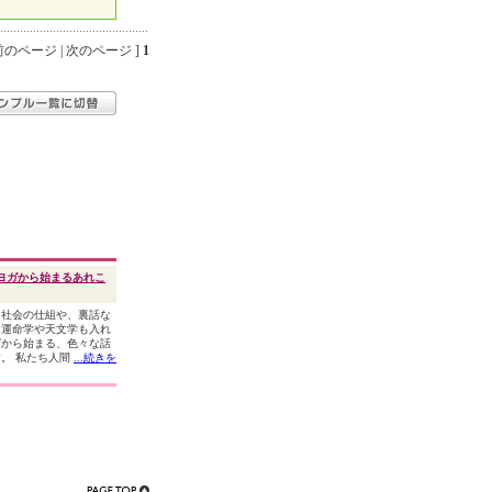
のページ | 次のページ ]
1
ヨガから始まるあれこ
、社会の仕組や、裏話な
、運命学や天文学も入れ
ガから始まる、色々な話
。 私たち人間
...続きを