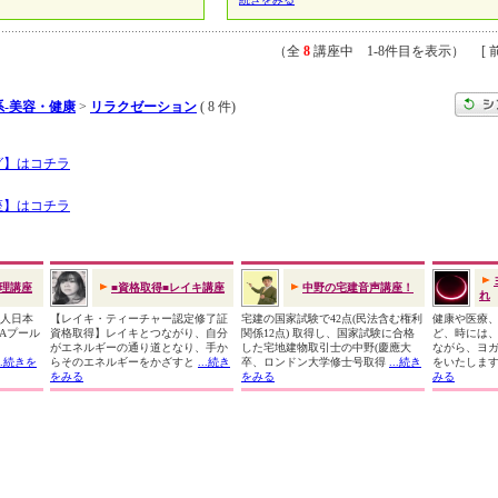
（全
8
講座中 1-8件目を表示） [ 前
-美容・健康
>
リラクゼーション
( 8 件)
グ】はコチラ
座】はコチラ
理講座
■資格取得■レイキ講座
中野の宅建音声講座！
れ
法人日本
【レイキ・ティーチャー認定修了証
宅建の国家試験で42点(民法含む権利
健康や医療
MAプール
資格取得】レイキとつながり、自分
関係12点) 取得し、国家試験に合格
ど、時には
師
がエネルギーの通り道となり、手か
した宅地建物取引士の中野(慶應大
ながら、ヨ
...続きを
らそのエネルギーをかざすと
...続き
卒、ロンドン大学修士号取得
...続き
をいたします
をみる
をみる
みる