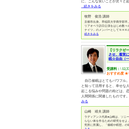
に、こんな良いことが次々と起
...続きをみる
牧野 俊浩 講師
京都市出身。早稲田大学商学部卒
リアオペラ訪日公演をはじめ数々
ナイツ」のメンバーとしてＮＨＫ
続きをみる
【リラクゼ
させ、着実
眠☆自由（
受講料：\ 12,5
おすすめ度
★
自己催眠はとてもパワフル。
と知って活用すると、幸せな人
起こる悩みや問題の殆どは、
人間関係に関連したものです。
みる
山崎 靖夫 講師
ラディアンス代表●山崎は、ソニー
らない体を作るための研究をせよ」
究所に所属し、「催眠や瞑想」の
みる