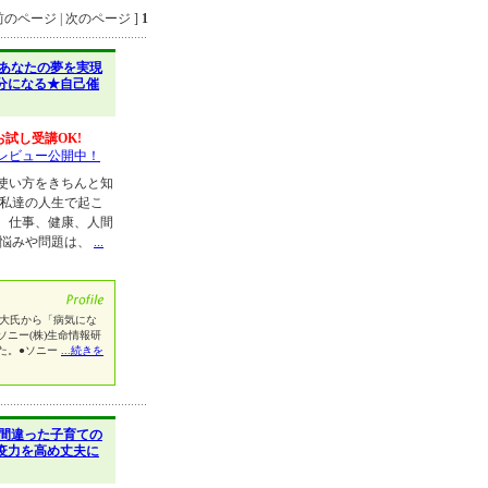
のページ | 次のページ ]
1
あなたの夢を実現
分になる★自己催
お試し受講OK!
レビュー公開中！
使い方をきちんと知
 私達の人生で起こ
、仕事、健康、人間
の悩みや問題は、
...
深大氏から「病気にな
ニー(株)生命情報研
た。●ソニー
...続きを
間違った子育ての
疫力を高め丈夫に