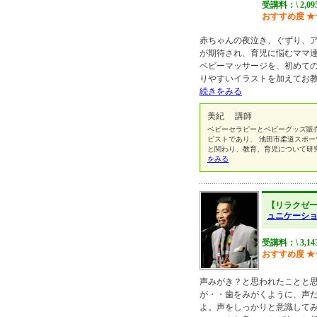
受講料：\ 2,0
おすすめ度
★
赤ちゃんの夜泣き、ぐずり、
が期待され、育児に悩むママ
ベビーマッサージを、初めて
りやすいイラストを加えてお
続きをみる
美紀 講師
ベビーセラピーとベビーグッズ販売の
ピストであり、 池田市柔道スポ
と関わり、教育、育児について研
をみる
【リラクゼ
ュニケーシ
受講料：\ 3,1
おすすめ度
★
声みがき？と思われたことと
が・・歯をみがくように、声
よ。声をしっかりと意識して