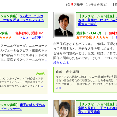
（全
8
講座中 1-8件目を表示） [ 前
ーション講座】
NY式アーユルヴ
【リラクゼーション講座】
テ、幸せを呼ぶミラクルフェイシ
させ、着実に、なりたい自
眠☆自由自在
95/講座
|
無料お試し受講OK!
受講料：\ 3,143/月
|
無料
★
★
★
★
|
レビュー公開中！
おすすめ度
★
★
★
★
★
|
自己催眠はとてもパワフル。 催眠の原理と
、アーユルヴェーダ。ニューヨーク
って活用すると、幸せな人生を楽しめます。
ユルヴェーダセラピスト主催のネッ
る悩みや問題の殆どは、恋愛、結婚、子育て
西洋の都会ＮＹにて東洋インドの知
関係に関連したものです。 そして、これら
簡単に家庭で役立つアーユルヴェ
...
続きをみる
山崎 靖夫 講師
ラディアンス代表●山崎は、ソニー(株)創立者の井
つシングルマザー。ＮＹ州公認エステ
らない体を作るための研究をせよ」と命令を受け、ソ
スプラクティショナー公認ホリスティ
究所に所属し、「催眠や瞑想」の研究をしてきまし
ユルヴェーダアソシエーションとし
...
みる
【リラクゼーション講座】
ーション講座】
母子の絆を深める
常識を見直し、子どもの免
ベビーマッサージ
育てる育児講座