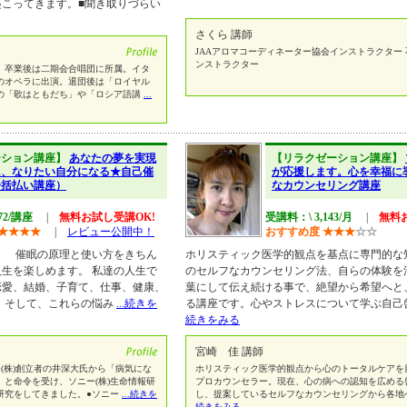
こってきます。■聞き取りづらい
さくら 講師
JAAアロマコーディネーター協会インストラクター
ンストラクター
。卒業後は二期会合唱団に所属。イタ
のオペラに出演。退団後は「ロイヤル
の「歌はともだち」や「ロシア語講
...
ーション講座】
あなたの夢を実現
【リラクゼーション講座】
に、なりたい自分になる★自己催
が応援します。心を幸福に
一括払い講座）
なカウンセリング講座
72/講座
|
無料お試し受講OK!
受講料：\ 3,143/月
|
無料
★
★
★
★
|
レビュー公開中！
おすすめ度
★
★
★
☆
☆
 催眠の原理と使い方をきちん
ホリスティック医学的観点を基点に専門的な
生を楽しめます。 私達の人生で
のセルフなカウンセリング法、自らの体験を
恋愛、結婚、子育て、仕事、健康、
葉にして伝え続ける事で、絶望から希望へと
 そして、これらの悩み
...続きを
る講座です。心やストレスについて学ぶ自己
続きをみる
宮崎 佳 講師
(株)創立者の井深大氏から「病気にな
ホリスティック医学的観点から心のトータルケアを
と命令を受け、ソニー(株)生命情報研
プロカウンセラー。現在、心の病への認知を広める
研究をしてきました。●ソニー
...続きを
し、提案しているセルフなカウンセリングから各地
続きをみる