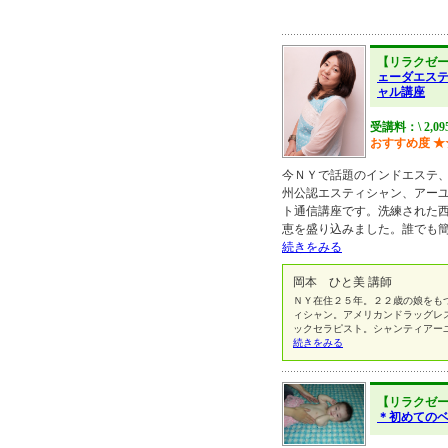
【リラクゼ
ェーダエス
ャル講座
受講料：\ 2,0
おすすめ度
★
今ＮＹで話題のインドエステ
州公認エスティシャン、アー
ト通信講座です。洗練された
恵を盛り込みました。誰でも
続きをみる
岡本 ひと美 講師
ＮＹ在住２５年。２２歳の娘をも
ィシャン。アメリカンドラッグレ
ックセラピスト。シャンティアー
続きをみる
【リラクゼ
＊初めての