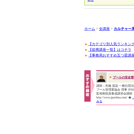
ホーム
>
全講座
>
カルチャー系
【カテゴリ別人気ランキン
【提携講座一覧】はコチラ
【事務局おすすめ五つ星講
プールの安全管
講師：布施 賀晶 一般社団
プール管理業協会 理事 JP
監視救助員養成講習会講
http://www.jpoolma.com/ �
みる