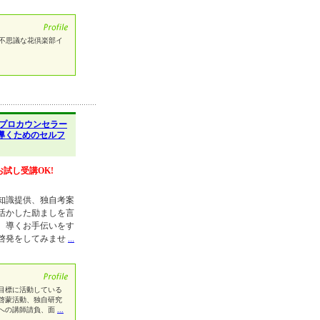
 不思議な花倶楽部イ
プロカウンセラー
導くためのセルフ
お試し受講OK!
知識提供、独自考案
活かした励ましを言
、導くお手伝いをす
啓発をしてみませ
...
目標に活動している
啓蒙活動、独自研究
への講師請負、面
...