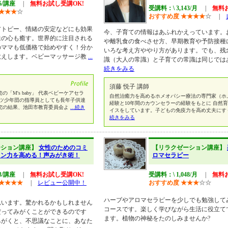
95/講座
|
無料お試し受講OK!
受講料：\ 3,143/月
|
無料
★
★
★
☆
おすすめ度
★
★
★
★
☆
|
アトピー、情緒の安定などにも効果
今、子育ての情報はあふれかえっています。
達の心も癒す。世界的に注目される
や離乳食の食べさせ方、早期教育や予防接種
のママも低価格で始めやすく！分か
いろな考え方ややり方があります。でも、残
教えします。ベビーマッサージ教
...
識（大人の常識）と子育ての常識は同じでは
続きをみる
須藤 悦子 講師
「M's baby」 代表ベビーケアセラ
自然治癒力を高めるホメオパシー療法の専門家（ホ
ーツ少年団の指導員としても長年子供達
経験と10年間のカウンセラーの経験をもとに 自然
究の結果、池田市教育委員会よ
...続き
イスをしています。子どもの免疫力を高め丈夫にす
続きをみる
ーション講座】
女性のためのコミ
【リラクゼーション講座】
ョン力を高める！声みがき術！
ロマセラピー
43/講座
|
無料お試し受講OK!
受講料：\ 1,048/月
|
無料
★
★
★
★
|
レビュー公開中！
おすすめ度
★
★
★
☆
☆
ハーブやアロマセラピーを少しでも勉強して
思います。驚かれるかもしれません
コースです。楽しく学びながら生活に役立て
だってみがくことができるのです
ます。植物の神秘をたのしみませんか?
みがくと、不思議なことに、あなた