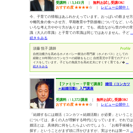
受講料：\ 3,143/月
|
無料お試し受講OK!
おすすめ度
★
★
★
★
☆
|
レビュー公開中！
今、子育ての情報はあふれかえっています。おっぱいの飲ませ方
や離乳食の食べさせ方、早期教育や予防接種についてなど、いろ
いろな考え方ややり方があります。でも、残念ながら世の中の常
識（大人の常識）と子育ての常識は同じではありません。子ど
...
続きをみる
須藤 悦子 講師
自然治癒力を高めるホメオパシー療法の専門家（ホメオパス）としての
経験と10年間のカウンセラーの経験をもとに 自然育児や子育てのアドバ
イスをしています。子どもの免疫力を高め丈夫にすくすく育てるノ�
...
続きをみる
【ファミリー・子育て講座】
婚活（コンカツ
＝結婚活動）入門講座
受講料：\ 1,572/講座
|
無料お試し受講OK!
おすすめ度
★
★
★
★
☆
|
レビュー公開中！
「結婚するには婚活（コンカツ＝結婚活動）が必要」ということ
については、多くの人が理解する時代になっています。それでは
婚活とは、具体的に何をしたらよいのでしょう。「お相手候補を
探す」ということがまず頭に浮かびますが、実はそれは第一ス
...