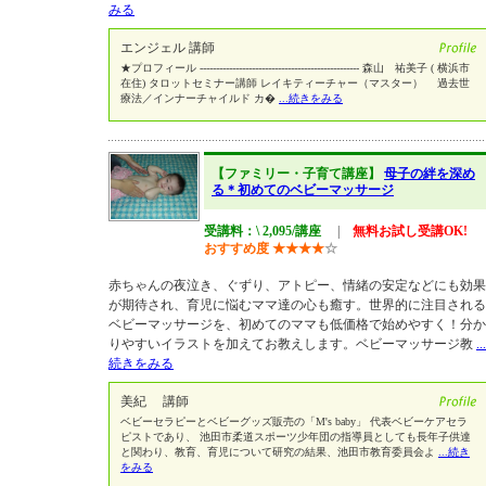
みる
エンジェル 講師
★プロフィール ------------------------------------------------- 森山 祐美子 ( 横浜市
在住) タロットセミナー講師 レイキティーチャー（マスター） 過去世
療法／インナーチャイルド カ�
...続きをみる
【ファミリー・子育て講座】
母子の絆を深め
る＊初めてのベビーマッサージ
受講料：\ 2,095/講座
|
無料お試し受講OK!
おすすめ度
★
★
★
★
☆
赤ちゃんの夜泣き、ぐずり、アトピー、情緒の安定などにも効果
が期待され、育児に悩むママ達の心も癒す。世界的に注目される
ベビーマッサージを、初めてのママも低価格で始めやすく！分か
りやすいイラストを加えてお教えします。ベビーマッサージ教
...
続きをみる
美紀 講師
ベビーセラピーとベビーグッズ販売の「M's baby」 代表ベビーケアセラ
ピストであり、 池田市柔道スポーツ少年団の指導員としても長年子供達
と関わり、教育、育児について研究の結果、池田市教育委員会よ
...続き
をみる