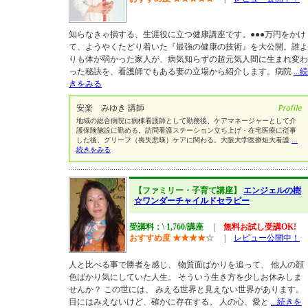
知らなきゃ損する、生涯役に立つ健康講座です。●●●万円をかけ
て、ようやくたどり着いた『最強の健康の技術』を大公開。誰よ
りも体が弱かった家人が、病気知らずの超元気人間に生まれ変わ
った秘訣を、看護師でもある妻の立場から紹介します。病院
...続
きをみる
安楽 みゆき 講師
地域の総合病院に病棟看護師として勤務後、ケアマネージャーとして介
護保険施設に勤める。訪問看護ステーション立ち上げ・在宅医療に従事
した後、グリーフ（喪失悲嘆）ケアに関わる。大阪大学医療短大看護
...
続きをみる
【ファミリー・子育て講座】
エンジェルの樹
☆ワンダーチャイルドセラピー
受講料：\ 1,760/講座
|
無料お試し受講OK!
おすすめ度
★
★
★
★
☆
|
レビュー公開中！
人と比べる事で勝者を感じ、 物質面ばかりを追って、 他人の顔
色ばかり気にしていた人生。 そういう生き方を少しお休みしま
せんか？ この世には、 みえる世界と見えない世界があります。
目にはみえないけど、確かに存在する。 人の心、愛と
...続きを