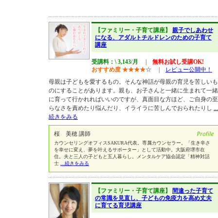
【ファミリー・子育て講座】
親子でしあわせ
になる、アダルトチルドレンのための子育て
講座
受講料：\ 3,143/月
|
無料お試し受講OK!
おすすめ度
★
★
★
★
☆
|
レビュー公開中！
母親は子どもを愛するもの。そんな神話が母親の育児を苦しいも
のにすることがあります。親も、お子さんと一緒に生まれて一緒
に育って行かれればいいのですが、真面目な方ほど、ご自身の至
らなさを責めたり悩んだり、イライラに苦しんでおられたりし
...
続きをみる
桜 美穂 講師
カウンセリングオフィスSAKURA代表。専属カウンセラー。「生き辛さ
を幸せに変え、夢を叶えるサポーター」として活動中。大阪府堺市在
住。夫と三人の子どもと五人暮らし。メンタルケア協会認定「精神対話
士
...続きをみる
【ファミリー・子育て講座】
間違った子育て
の常識を見直し、子どもの免疫力を高め丈夫
に育てる育児講座