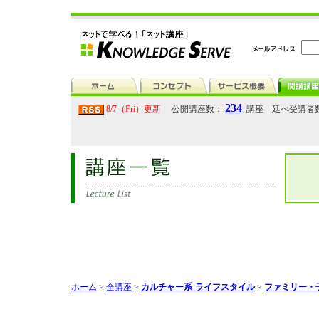
234
8/7（Fri）更新
公開講座数：
講座 延べ受講者
ホーム
>
全講座
>
カルチャー系-ライフスタイル
>
ファミリー・