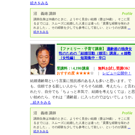
続きをみる
沼 義雄 講師
講師自身は38歳のときに、ようやく見合い結婚（妻は34歳）。そこに至
るまでには、スムーズに結婚した人達とは違った「貴重な経験を味わさ
れました」。その経験を少しでも参考にして欲しい、というのが講座
...
続きをみる
【ファミリー・子育て講座】
適齢超の独身女
性のための「結婚活動（婚活）講座」ｅ婚塾
［女性編］ 短期集中・辛口
受講料：\ 4,190/講座
|
無料お試し受講OK!
おすすめ度
★
★
★
★
☆
|
レビュー公開中！
結婚適齢期という言葉に抵抗感のある人も多いと思います。で
も、信頼できる親しい人から「そろそろ結婚、考えたら」と言わ
れたり、自分でも「ちょっと本気で、結婚を考えなくては」と思
い始めたら、それは「適齢超」に入ったのではないでしょうか。
...続きをみる
沼 義雄 講師
講師自身は38歳のときに、ようやく見合い結婚（妻は34歳）。そこに至
るまでには、スムーズに結婚した人達とは違った「貴重な経験を味わさ
れました」。その経験を少しでも参考にして欲しい、というのが講座
...
続きをみる