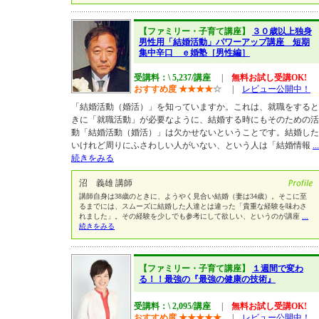
【ファミリー・子育て講座】
３０歳以上独身
男性用「結婚活動」パワーアップ講座 短期
集中辛口 ｅ婚塾［男性編］
受講料：\ 5,237/講座
|
無料お試し受講OK!
おすすめ度
★
★
★
★
☆
|
レビュー公開中！
「結婚活動（婚活）」を知っていますか。これは、就職をすると
きに「就職活動」が必要なように、結婚する時にもそのための活
動「結婚活動（婚活）」は欠かせないということです。結婚した
いけれど周りにふさわしい人がいない、という人は「結婚情報
...
続きをみる
沼 義雄 講師
講師自身は38歳のときに、ようやく見合い結婚（妻は34歳）。そこに至
るまでには、スムーズに結婚した人達とは違った「貴重な経験を味わさ
れました」。その経験を少しでも参考にして欲しい、というのが講座
...
続きをみる
【ファミリー・子育て講座】
１週間で変わ
る！！最強の『最強の健康の技術』
受講料：\ 2,095/講座
|
無料お試し受講OK!
おすすめ度
★
★
★
★
★
|
レビュー公開中！