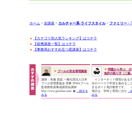
ホーム
>
全講座
>
カルチャー系-ライフスタイル
>
ファミリー・
【カテゴリ別人気ランキング】はコチラ
【提携講座一覧】はコチラ
【事務局おすすめ五つ星講座】はコチラ
問題から学ぶ ボ
プールの安全管理講座
免許の取り方（二級..
講師：布施 賀晶 一般社団法人日本
インターネット環境がある
プール管理業協会 理事 JPMAプール
分のペースで学習を進めるこ
監視救助員養成講習会講師
きるボート免許教室です。 
http://www.jpoolma.com/ �
...続きを
免許は、学科と実技に分か
..
みる
みる