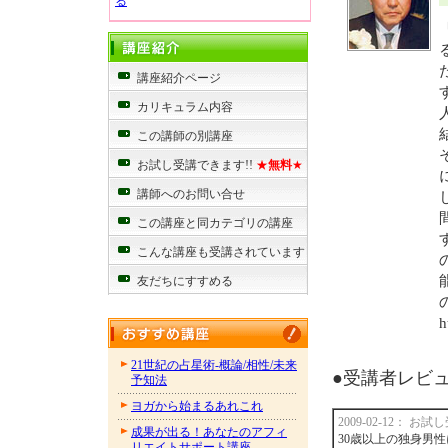
る
講座紹介ページ
カリキュラム内容
この講師の別講座
お試し受講できます!!
★
無料
★
講師へのお問い合せ
この講座と同カテゴリの講座
こんな講座も受講されています
友だちにすすめる
h
21世紀の占星術-概論/相性/未来
●受講者レビュー
予知法
ヨガから始まるあれこれ
2009-02-12： お
成果が出る！あなたのアフィ
30歳以上の独身男
リエイトサポート講座