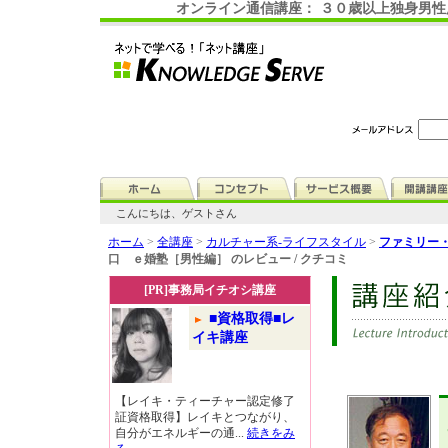
オンライン通信講座： ３０歳以上独身男
こんにちは、ゲストさん
ホーム
>
全講座
>
カルチャー系-ライフスタイル
>
ファミリー
口 ｅ婚塾［男性編］ のレビュー / クチコミ
[PR]事務局イチオシ講座
■資格取得■レ
イキ講座
【レイキ・ティーチャー認定修了
証資格取得】レイキとつながり、
自分がエネルギーの通...
続きをみ