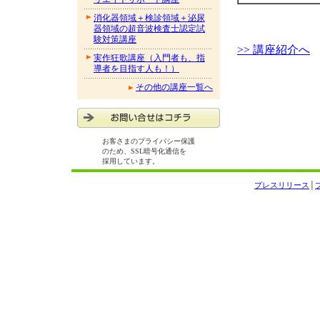
消化器領域＋検診領域＋泌尿
器領域の超音波検査士認定試
験対策講座
>> 講座紹介へ
実作狂歌講座（入門者も、指
導者を目指す人も！）
その他の講座一覧へ
お客さまのプライバシー保護
のため、SSL暗号化通信を
採用しています。
プレスリリース
│