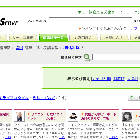
ネット講座で自分磨き！イーラーニ
パスワードをお忘れの方は
コチラ
234
300,332
講座数：
講座 延べ受講者数：
人
表示並び替え
[
カテゴリ順
|
新着順
|
人気順
系-ライフスタイル
>
料理・グルメ
( 2 件)
認定試
リバウンドしないダイ
問題から学ぶ ボート
エット！ 一カ月に...
免許の取り方（二級...
試験は講
ダイエットの成功は意志の力とは関
インターネット環境がある方が自
【レイキ・
るのは大
係ありません。自分に向いた方法か
分のペースで学習を進めることがで
資格取得】
％といわ
どうかが重要です。１食に興味がな
きるボート免許教室です。 ボート
がエネルギ
ーン
...続
い。２毎食自炊している。３外
...続
免許は、学科と実技に分かれ
...続き
らそのエネ