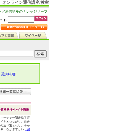
オンライン通信講座/教室
ング通信講座のナレッジサーブ
|
受講料順
]
■資格取得■レイキ講座
ティーチャー認定修了証
レイキとつながり、自分
ーの通り道となり、手か
ルギーをかざすとい
...続