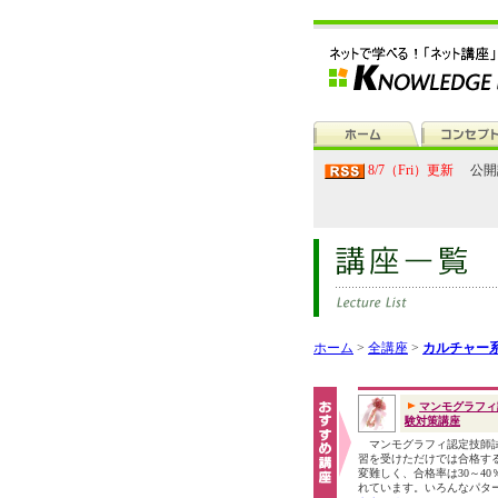
8/7（Fri）更新
公開
ホーム
>
全講座
>
カルチャー
マンモグラフィ
験対策講座
マンモグラフィ認定技師
習を受けただけでは合格す
変難しく、合格率は30～40
れています。いろんなパタ