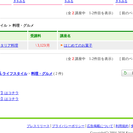
きをみる
をみる
きをみる
（全
2
講座中 1-2件目を表示） [ 前のペー
イル ＞ 料理・グルメ
受講料
講座名
イタリア料理
\ 3,123/月
はじめてのお菓子
（全
2
講座中 1-2件目を表示） [ 前のペー
系-ライフスタイル
>
料理・グルメ
( 2 件)
グ】はコチラ
座】はコチラ
プレスリリース
│
プライバシーポリシー
│
広告掲載について
│
利用規約
│
Copyright(C) 2004-
2026 Knowl