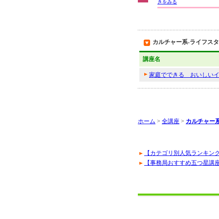
きをみる
カルチャー系-ライフスタ
講座名
家庭でできる おいしい
ホーム
>
全講座
>
カルチャー
【カテゴリ別人気ランキン
【事務局おすすめ五つ星講