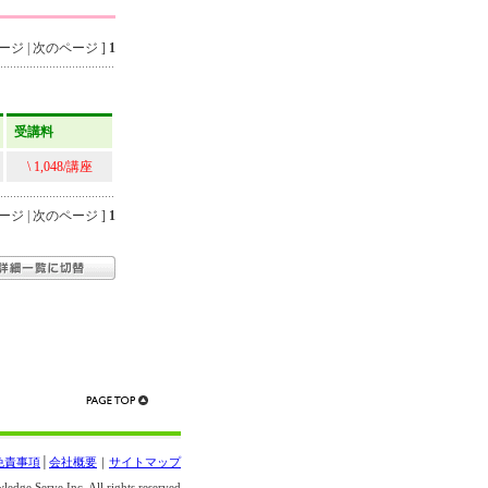
ジ | 次のページ ]
1
受講料
\ 1,048/講座
ジ | 次のページ ]
1
免責事項
│
会社概要
｜
サイトマップ
edge Serve Inc. All rights reserved