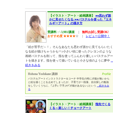
【イラスト・アート・絵画講座】
●●思わず誰
かに見せたくなる♪●●パステルを使った『エネ
ルギーアート』の描き方
受講料：\ 3,981/講座
|
無料お試し受講OK!
おすすめ度
★
★
★
★
☆
|
レビュー公開中！
「絵が苦手だ～！」そんなあなたも思わず誰かに見てもらいたく
なる絵が描けちゃうかも^^♪小さい頃に使ったクレヨンのような
画材パステルを削って、指を使ってふんわり優しいパステルアー
トを描きます。指を使って描いていると小さな頃のように夢中
...
続きをみる
Hohona Yoshikane 講師
パステルアートインストラクター＆コーチ 中学生の時に才能が無いから
と絵を描くことを止めてしまったが、子育てが一段落、自分探しの勉強
をしていくうちに、｢上手い下手｣や｢才能があるない｣という
...続きをみ
る
【イラスト・アート・絵画講座】
指先でくる
くる～楽しい！チョークアート