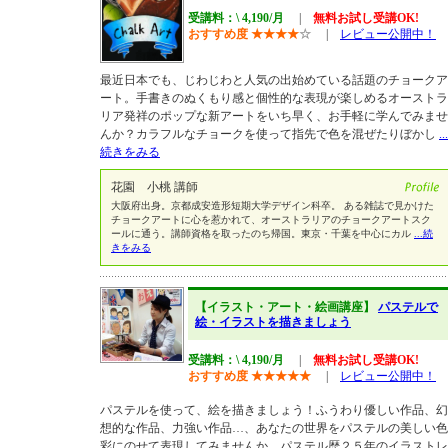
受講料：\ 4,190/月
|
無料お試し受講OK!
おすすめ度
★
★
★
★
☆
|
レビュー公開中！
最近日本でも、じわじわと人気の出始めている話題のチョークア
ート。手書きのぬくもり感と個性的な表現が楽しめるオーストラ
リア発祥のポップな新アートをいち早く、お手軽に学んでみませ
んか？カラフルなチョークを使って指先で色を混ぜたりぼかし
...
続きをみる
花園 小桃 講師
大阪府出身。京都成安造形短期大学デザイン科卒。 ある雑誌で見かけた
チョークアートに心を惹かれて、オーストラリアのチョークアートスク
ールに通う。講師資格を取ったのち帰国。東京・千葉を中心にカル
...続
きをみる
【イラスト・アート・絵画講座】
パステルで
絵・イラストを描きましょう
受講料：\ 4,190/月
|
無料お試し受講OK!
おすすめ度
★
★
★
★
★
|
レビュー公開中！
パステルを使って、絵を描きましょう！ふうわり優しい作品、幻
想的な作品、力強い作品…、あなたの世界をパステルの美しい色
彩にのせて表現してみませんか。パステル歴２５年のイラストレ