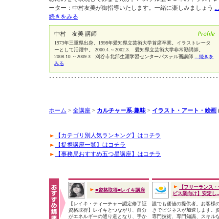
ーター：中村友美が御指導いたします。一緒に楽しみましょう
...
続きをみる
中村 友美 講師
1973年三重県出身。1998年愛知県立芸術大学首席卒業。イラストレータ
ーとして活躍中。 2000.4.～2002.3. 愛知県立芸術大学非常勤講師。
2008.10.～2009.3 刈谷市北部生涯学習センターパステル画講師
...続きを
みる
ホーム
>
全講座
>
カルチャー系-趣味
>
イラスト・アート・絵画
【カテゴリ別人気ランキング】はコチラ
【提携講座一覧】はコチラ
【事務局おすすめ五つ星講座】はコチラ
【フリーランス・
■資格取得■レイキ講座
ビス業向け】安定し..
【レイキ・ティーチャー認定修了証
誰でも価値の提供者。お客様
資格取得】レイキとつながり、自分
きでビジネスが加速します。
がエネルギーの通り道となり、手か
専門技術、専門知識、スキル