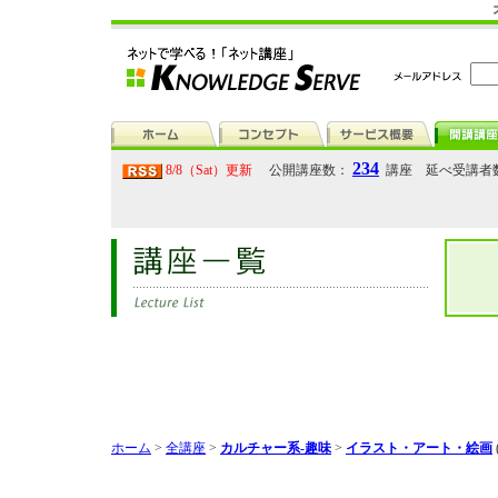
234
8/8（Sat）更新
公開講座数：
講座 延べ受講者
ホーム
>
全講座
>
カルチャー系-趣味
>
イラスト・アート・絵画