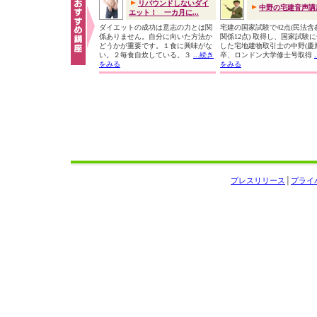
リバウンドしないダイ
中野の宅建音声講
エット！ 一カ月に...
ダイエットの成功は意志の力とは関
宅建の国家試験で42点(民法含
係ありません。自分に向いた方法か
関係12点) 取得し、国家試験
どうかが重要です。１食に興味がな
した宅地建物取引士の中野(慶
い。２毎食自炊している。３
...続き
卒、ロンドン大学修士号取得
をみる
をみる
プレスリリース
│
プライ