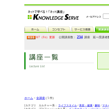
234
8/7（Fri）更新
公開講座数：
講座 延べ受講者
ホーム
>
全講座
( 5 件)
[カテゴリ カルチャー系：
ライフスタイル
/
美容・健康
/
趣味
/
マネ
[カテゴリ プロフェッショナル系：
インターネット・パソコン
/
ビジ