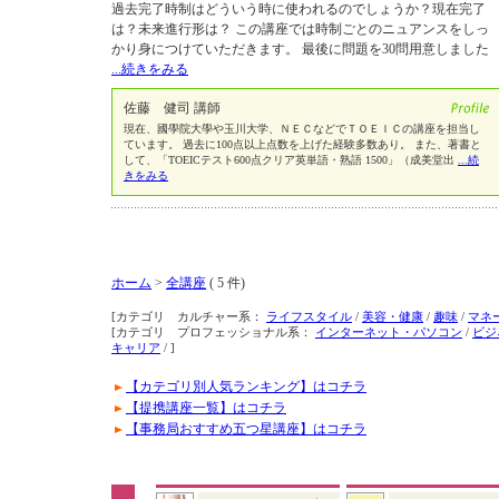
過去完了時制はどういう時に使われるのでしょうか？現在完了
は？未来進行形は？ この講座では時制ごとのニュアンスをしっ
かり身につけていただきます。 最後に問題を30問用意しました
...続きをみる
佐藤 健司 講師
現在、國學院大學や玉川大学、ＮＥＣなどでＴＯＥＩＣの講座を担当し
ています。 過去に100点以上点数を上げた経験多数あり。 また、著書と
して、「TOEICテスト600点クリア英単語・熟語 1500」（成美堂出
...続
きをみる
ホーム
>
全講座
( 5 件)
[カテゴリ カルチャー系：
ライフスタイル
/
美容・健康
/
趣味
/
マネ
[カテゴリ プロフェッショナル系：
インターネット・パソコン
/
ビジ
キャリア
/ ]
【カテゴリ別人気ランキング】はコチラ
【提携講座一覧】はコチラ
【事務局おすすめ五つ星講座】はコチラ