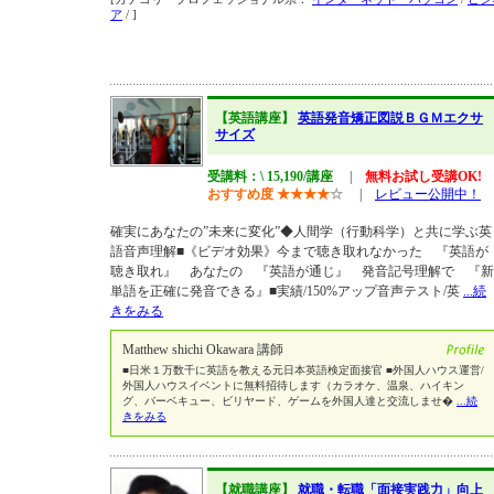
ア
/ ]
【英語講座】
英語発音矯正図説ＢＧＭエクサ
サイズ
受講料：\ 15,190/講座
|
無料お試し受講OK!
おすすめ度
★
★
★
★
☆
|
レビュー公開中！
確実にあなたの”未来に変化”◆人間学（行動科学）と共に学ぶ英
語音声理解■《ビデオ効果》今まで聴き取れなかった 『英語が
聴き取れ』 あなたの 『英語が通じ』 発音記号理解で 『新
単語を正確に発音できる』■実績/150%アップ音声テスト/英
...続
きをみる
Matthew shichi Okawara 講師
■日米１万数千に英語を教える元日本英語検定面接官 ■外国人ハウス運営/
外国人ハウスイベントに無料招待します（カラオケ、温泉、ハイキン
グ、バーベキュー、ビリヤード、ゲームを外国人達と交流しませ�
...続
きをみる
【就職講座】
就職・転職「面接実践力」向上