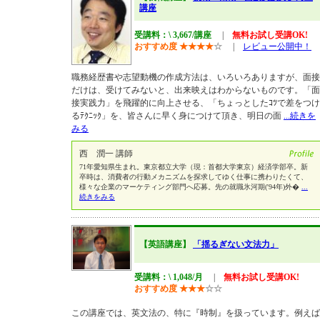
講座
受講料：\ 3,667/講座
|
無料お試し受講OK!
おすすめ度
★
★
★
★
☆
|
レビュー公開中！
職務経歴書や志望動機の作成方法は、いろいろありますが、面接
だけは、受けてみないと、出来映えはわからないものです。「面
接実践力」を飛躍的に向上させる、「ちょっとしたｺﾂで差をつけ
るﾃｸﾆｯｸ」を、皆さんに早く身につけて頂き、明日の面
...続きを
みる
西 潤一 講師
71年愛知県生まれ。東京都立大学（現：首都大学東京）経済学部卒。新
卒時は、消費者の行動メカニズムを探求してゆく仕事に携わりたくて、
様々な企業のマーケティング部門へ応募。先の就職氷河期('94年)外�
...
続きをみる
【英語講座】
「揺るぎない文法力」
受講料：\ 1,048/月
|
無料お試し受講OK!
おすすめ度
★
★
★
☆
☆
この講座では、英文法の、特に『時制』を扱っています。例えば