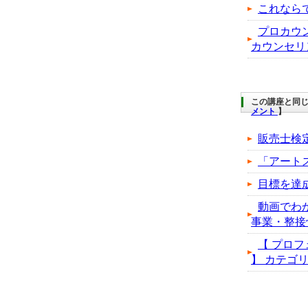
これなら
プロカウ
カウンセリ
この講座と同じ
メント
】
販売士検
「アート
目標を達
動画でわ
事業・整接
【 プロフ
】 カテゴリの