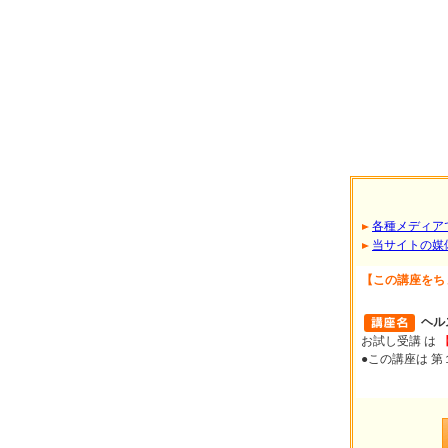
各種メディア
当サイトの媒
【この講座をち
ヘル
お試し受講 は
●この講座は 