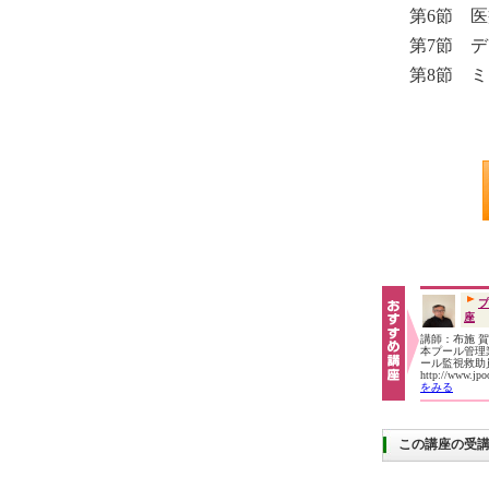
第6節 
第7節 
第8節 
プ
座
講師：布施 
本プール管理業
ール監視救
http://www.jp
をみる
この講座の受