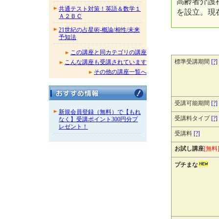
高齢者介護
共通テスト対策！英語＆数学１
を設立。現
Ａ２ＢＣ
21世紀の占星術-概論/相性/未来
予知法
この講座と同カテゴリの講座
標準受講期間
[?]
こんな講座も受講されています
その他の講座一覧へ
受講可能期間
[?]
新規会員登録（無料）で【もれ
受講料タイプ
[?]
なく】受講ポイント300円分プ
レゼント！
受講料
[?]
お試し講座
[無料
プチまな