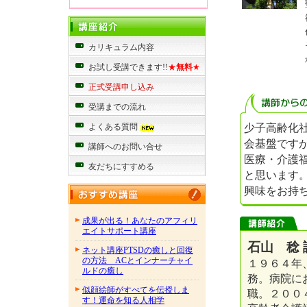
カリキュラム内容
お試し受講できます!!
★
無料
★
正式受講申し込み
受講までの流れ
少子高齢化
よくある質問
会基盤です
講師へのお問い合せ
医療・介護
友だちにすすめる
と思います
興味をお持
成果が出る！あなたのアフィリ
エイトサポート講座
石山 稔 
ネット講座PTSDの癒しと回復
の方法 ACとインナーチャイ
１９６４年
ルドの癒し
務。病院に
似顔絵師がすべてを伝授しま
職。２００
す！運命を知る人相学